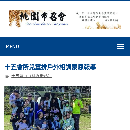
Skip
to
content
桃園市召會
桃園市召會The Church in Taoyuan City
MENU
十五會所兒童排戶外相調蒙恩報導
十五會所（桃園後站）