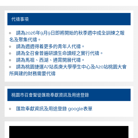
代禱事項
請為2026年9月9日即將開始的秋季週中成全訓練之報
名及聚集代禱。
請為週週得着更多的青年人代禱。
請為全召會普遍研讀生命讀經之實行代禱。
請為馬祖、西湖、通霄開展代禱。
請為桃園捷運A7站長庚大學學生中心及A20站桃園大會
所興建的財務需要代禱
桃園巿召會聖徒匯款奉獻資訊及用途登錄
匯款奉獻資訊及用途登錄 google表單