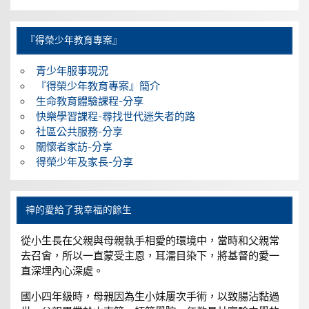
『得榮少年教育專案』
青少年服事現況
『得榮少年教育專案』簡介
生命教育體驗課程-分享
快樂學習課程-尋找世代迷失者的路
社區公共服務-分享
關懷者家訪-分享
得榮少年及家長-分享
神的愛給了我幸福的餘生
從小生長在父親與母親執手相愛的環境中，當時和父親常
去召會，所以一直蒙受主恩，耳濡目染下，將基督的愛一
直深埋內心深處。
國小四年級時，母親因為生小妹屢次手術，以致腸沾黏過