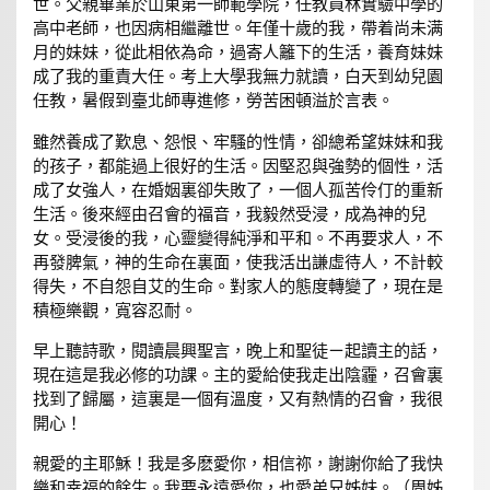
世。父親畢業於山東第一師範學院，任教員林實驗中學的
高中老師，也因病相繼離世。年僅十歲的我，帶着尚未满
月的妹妹，從此相依為命，過寄人籬下的生活，養育妹妹
成了我的重責大任。考上大學我無力就讀，白天到幼兒園
任教，暑假到臺北師專進修，勞苦困頓溢於言表。
雖然養成了歎息、怨恨、牢騷的性情，卻總希望妹妹和我
的孩子，都能過上很好的生活。因堅忍與強勢的個性，活
成了女強人，在婚姻裏卻失敗了，一個人孤苦伶仃的重新
生活。後來經由召會的福音，我毅然受浸，成為神的兒
女。受浸後的我，心靈變得純淨和平和。不再要求人，不
再發脾氣，神的生命在裏面，使我活出謙虛待人，不計較
得失，不自怨自艾的生命。對家人的態度轉變了，現在是
積極樂觀，寬容忍耐。
早上聽詩歌，閱讀晨興聖言，晚上和聖徒ㄧ起讀主的話，
現在這是我必修的功課。主的愛給使我走出陰霾，召會裏
找到了歸屬，這裏是一個有溫度，又有熱情的召會，我很
開心！
親愛的主耶穌！我是多麽愛你，相信祢，謝謝你給了我快
樂和幸福的餘生。我要永遠愛你，也愛弟兄姊妹。（周姊