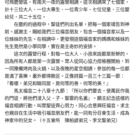
可飛鹿營區，有兩天一夜的露營相調。這次相調來了七個家，
計十三位大人、一位大專生、一位青少年、七位兒童、三位嬰
幼兒，共二十五位。
在邀約的過程中，聖徒們列出名單，把每一個家禱告到神
前。感謝主，賜給我們三位福音朋友，包含一個福音家以及一
位姊妹的先生。在相調中，更發現這個福音家的媽媽和姊妹的
先生竟然是小學同學，實在是主奇妙的安排。
這次的露營行程，對每一位大人、小孩來說都是新鮮的，
因為所有人都是第一次露營。眾人從同心協力搭帳棚開始，到
一同豫備烤肉及火鍋，以及夜晚的星空相調，參加的每一位都
是滿了喜樂，裏外都得飽足。正像詩篇一百三十三篇一節：
『看哪，弟兄和睦同居，是何等的善，何等的美！』
馬太福音二十八章十九節：『所以你們要去，使萬民作我
的門徒，將他們浸入父、子、聖靈的名裏』。願主記念這樣的
福音相調行動，叫眾聖徒齊心努力，同心合意興旺福音，求主
也親自在生活中吸引福音朋友們，能一同有分召會生活，成為
神家中的兒女。（十五會所 陳柏諺弟兄、李文聖弟兄）