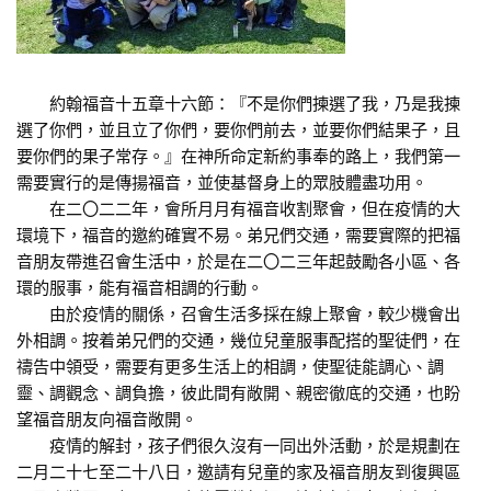
約翰福音十五章十六節：『不是你們揀選了我，乃是我揀
選了你們，並且立了你們，要你們前去，並要你們結果子，且
要你們的果子常存。』在神所命定新約事奉的路上，我們第一
需要實行的是傳揚福音，並使基督身上的眾肢體盡功用。
在二〇二二年，會所月月有福音收割聚會，但在疫情的大
環境下，福音的邀約確實不易。弟兄們交通，需要實際的把福
音朋友帶進召會生活中，於是在二〇二三年起鼓勵各小區、各
環的服事，能有福音相調的行動。
由於疫情的關係，召會生活多採在線上聚會，較少機會出
外相調。按着弟兄們的交通，幾位兒童服事配搭的聖徒們，在
禱告中領受，需要有更多生活上的相調，使聖徒能調心、調
靈、調觀念、調負擔，彼此間有敞開、親密徹底的交通，也盼
望福音朋友向福音敞開。
疫情的解封，孩子們很久沒有一同出外活動，於是規劃在
二月二十七至二十八日，邀請有兒童的家及福音朋友到復興區