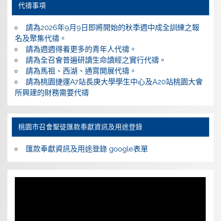
代禱事項
請為2026年9月9日即將開始的秋季週中成全訓練之報
名及聚集代禱。
請為週週得着更多的青年人代禱。
請為全召會普遍研讀生命讀經之實行代禱。
請為馬祖、西湖、通霄開展代禱。
請為桃園捷運A7站長庚大學學生中心及A20站桃園大會
所興建的財務需要代禱
桃園巿召會聖徒匯款奉獻資訊及用途登錄
匯款奉獻資訊及用途登錄 google表單