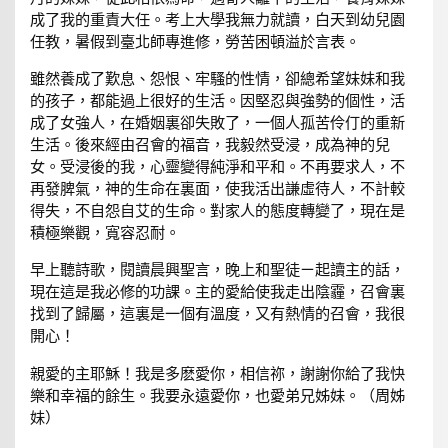
成了我的重責大任。考上大學我無力就讀，白天到幼兒園
任教，暑假到臺北師專進修，勞苦困頓溢於言表。
雖然養成了歎息、怨恨、牢騷的性情，卻總希望妹妹和我
的孩子，都能過上很好的生活。因堅忍與強勢的個性，活
成了女強人，在婚姻裏卻失敗了，一個人孤苦伶仃的重新
生活。後來經由召會的福音，我毅然受浸，成為神的兒
女。受浸後的我，心靈變得純淨和平和。不再要求人，不
再發脾氣，神的生命在裏面，使我活出謙虛待人，不計較
得失，不自怨自艾的生命。對家人的態度轉變了，現在是
積極樂觀，寬容忍耐。
早上聽詩歌，閱讀晨興聖言，晚上和聖徒ㄧ起讀主的話，
現在這是我必修的功課。主的愛給使我走出陰霾，召會裏
找到了歸屬，這裏是一個有溫度，又有熱情的召會，我很
開心！
親愛的主耶穌！我是多麽愛你，相信祢，謝謝你給了我快
樂和幸福的餘生。我要永遠愛你，也愛弟兄姊妹。（周姊
妹）