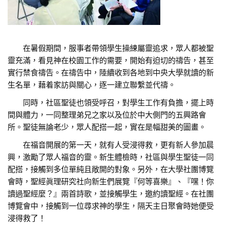
在暑假期間，服事者帶領學生操練屬靈追求，眾人都被聖
靈充滿，看見神在校園工作的需要，開始有迫切的禱告，甚至
實行禁食禱告。在禱告中，陸續收到各地到中央大學就讀的新
生名單，藉着家訪與關心，逐一建立聯繫並代禱。
同時，社區聖徒也領受呼召，對學生工作有負擔，擺上時
間與體力，一同整理弟兄之家以及位於中大側門的五興路會
所。聖徒無論老少，眾人配搭一起，實在是幅甜美的圖畫。
在福音開展的第一天，就有人受浸得救，更有新人參加晨
興，激勵了眾人福音的靈。新生體檢時，社區與學生聖徒一同
配搭，接觸到多位單純且敞開的對象。另外，在大學社團博覽
會時，聖經眞理研究社向新生們展覽『何等喜樂』、『嘿！你
讀過聖經麼？』兩首詩歌，並接觸學生，邀約讀聖經。在社團
博覽會中，接觸到一位尋求神的學生，隔天主日聚會時她便受
浸得救了！