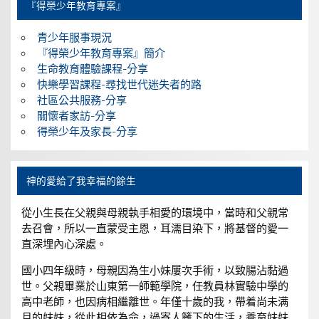
『得榮少年教育專案』
青少年服事現況
『得榮少年教育專案』簡介
生命教育體驗課程-分享
快樂學習課程-尋找世代迷失者的路
社區公共服務-分享
關懷者家訪-分享
得榮少年及家長-分享
神的愛給了我幸福的餘生
從小生長在父親與母親執手相愛的環境中，當時和父親常
去召會，所以一直蒙受主恩，耳濡目染下，將基督的愛一
直深埋內心深處。
國小四年級時，母親因為生小妹屢次手術，以致腸沾黏過
世。父親畢業於山東第一師範學院，任教員林實驗中學的
高中老師，也因病相繼離世。年僅十歲的我，帶着尚未满
月的妹妹，從此相依為命，過寄人籬下的生活，養育妹妹