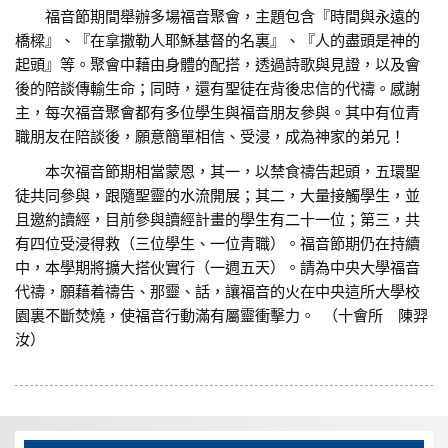
福音節期間舉辦多場福音聚會，主題包含『時間與永遠的
橋樑』、『在拿撒勒人耶穌基督的名裏』、『人的盡頭是神的
起頭』等。聚會中藉由身體的配搭，透過詩歌與見證，以及會
後的陪談傳輸生命；同時，還有聖徒在背後忠信的代禱。感謝
主，每次福音聚會都有多位學生與福音朋友參與。其中有位青
職朋友在陪談後，願意簡單相信、受浸，成為神家的弟兄！
本次福音節期相當蒙恩，其一，以禁食禱告起頭，五環聖
徒共同參與，跟隨聖靈的水流開展；其二，大量接觸學生，並
且邀約讀經，目前參與讀經計畫的學生有二十一位；第三，共
有四位受浸得救（三位學生、一位青職）。福音節期仍在持續
中，本學期將擴大搭伙實行（一週五天）。請為中央大學福音
代禱，願藉着禱告、那靈、話，讓福音的火在中央這所大學校
園裏不斷焚燒，使福音行動滿有屬靈衝擊力。 （十會所 陳羿
汝）