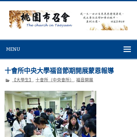
Skip
to
content
桃園市召會
桃園市召會The Church in Taoyuan City
MENU
十會所中央大學福音節期開展蒙恩報導
【大學生】
,
十會所（中央會所）
,
福音開展