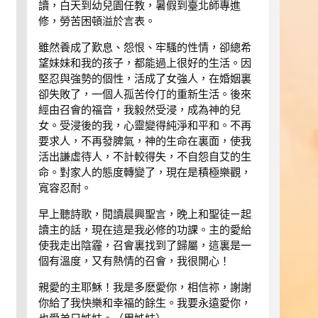
讀，白天到幼兒園任教，暑假到臺北師專進
修，勞苦困頓溢於言表。
雖然養成了歎息、怨恨、牢騷的性情，卻總希
望妹妹和我的孩子，都能過上很好的生活。因
堅忍與強勢的個性，活成了女強人，在婚姻裏
卻失敗了，一個人孤苦伶仃的重新生活。後來
經由召會的福音，我毅然受浸，成為神的兒
女。受浸後的我，心靈變得純淨和平和。不再
要求人，不再發脾氣，神的生命在裏面，使我
活出謙虛待人，不計較得失，不自怨自艾的生
命。對家人的態度轉變了，現在是積極樂觀，
寬容忍耐。
早上聽詩歌，閱讀晨興聖言，晚上和聖徒ㄧ起
讀主的話，現在這是我必修的功課。主的愛給
使我走出陰霾，召會裏找到了歸屬，這裏是一
個有溫度，又有熱情的召會，我很開心！
親愛的主耶穌！我是多麽愛你，相信祢，謝謝
你給了我快樂和幸福的餘生。我要永遠愛你，