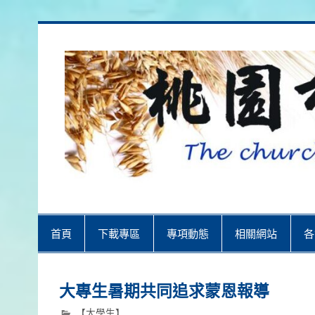
Skip
to
content
桃園市召會
桃園市召會The Church in Taoyuan 
首頁
下載專區
專項動態
相關網站
各
大專生暑期共同追求蒙恩報導
【大學生】