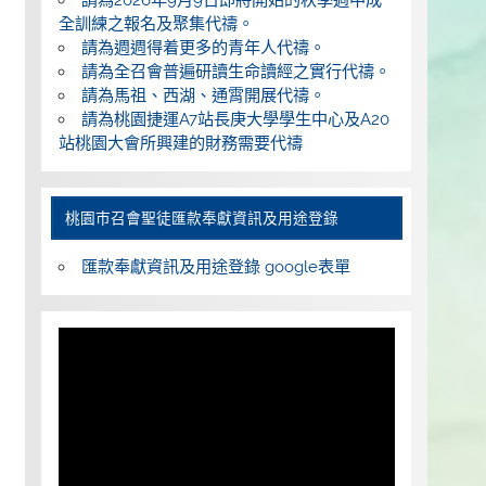
全訓練之報名及聚集代禱。
請為週週得着更多的青年人代禱。
請為全召會普遍研讀生命讀經之實行代禱。
請為馬祖、西湖、通霄開展代禱。
請為桃園捷運A7站長庚大學學生中心及A20
站桃園大會所興建的財務需要代禱
桃園巿召會聖徒匯款奉獻資訊及用途登錄
匯款奉獻資訊及用途登錄 google表單