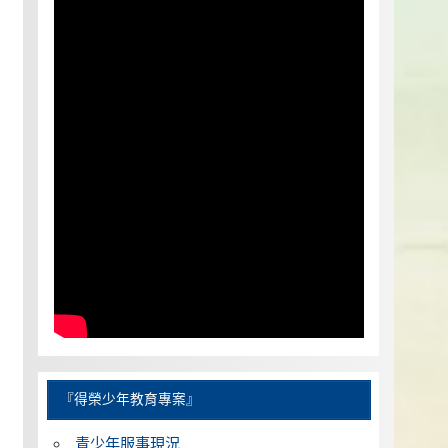
『得榮少年教育專案』
青少年服事現況