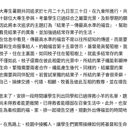
生暑期共同追求於七月二十九日至三十日，在九會所進行，共
十餘位大專生參與。考量學生已過綜合之屬靈光景，及新學期的願
因此將本次追求的主題訂為『結果子－傳最高水準的福音』，幫助
看見結果子的異象，並加強過結常存果子的生活。
息中看見，傳最高水準的福音不是以往所認知的傳道，而是要
督和生命服事給人。約翰福音第十五章啓示，基督是眞葡萄樹，我
枝子，住在主裏面，如同枝子住在葡萄樹上，就能多結常存的果
不僅如此，枝子還需在彼此相愛的光景中，所結的果子纔能彰顯神
生命。繁殖需要兩者合作，纔能產生後代。同樣的，結屬靈的果
也需要與同伴配搭。若嘗試單獨的結果子，所結的果子會很乖僻，
自己，操練交通、代禱、相顧、牧養及彼此互相的教導，並在禱告
末了，安排一段時間讓學生列出同學和已過得救小羊的名單，題
尚未得救者能更敞開，已得救者能穩固在召會生活中。此外，也安
生為着校園的福、家、排一起禱告交通，規劃外出傳福音的時間地
在馬路上、校園中接觸人，讓學生們實際操練如何將基督和生命