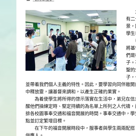
大專
有二
景，
學生
在信
將基
們是
子。
聖的
子，
並帶着我們個人主義的特性。因此，要學習向同伴敞開
中釋放靈，讓基督來調和，以產生正確的果實。
為着使學生將所得的啓示落實在生活中，弟兄在信息
醒他們操練定時、堅定持續的為名單上所列之人代禱，
排各校園事奉交通和福音開展的時間。事奉交通中，學
點並訂定繁增目標。
在下午的福音開展時段中，服事者與學生兩兩配搭，
供應人。