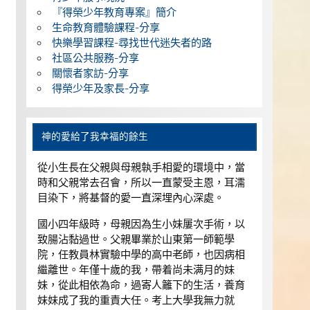
『得榮少年教育專案』簡介
生命教育體驗課程-分享
快樂學習課程-尋找世代迷失者的路
社區公共服務-分享
關懷者家訪-分享
得榮少年及家長-分享
神的愛給了我幸福的餘生
從小生長在父親與母親執手相愛的環境中，當
時和父親常去召會，所以一直蒙受主恩，耳濡
目染下，將基督的愛一直深埋內心深處。
國小四年級時，母親因為生小妹屢次手術，以
致腸沾黏過世。父親畢業於山東第一師範學
院，任教員林實驗中學的高中老師，也因病相
繼離世。年僅十歲的我，帶着尚未满月的妹
妹，從此相依為命，過寄人籬下的生活，養育
妹妹成了我的重責大任。考上大學我無力就