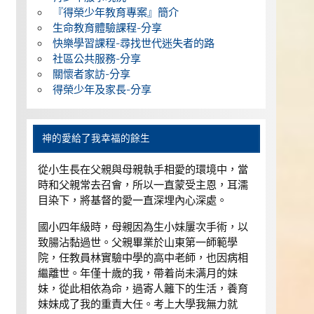
『得榮少年教育專案』簡介
生命教育體驗課程-分享
快樂學習課程-尋找世代迷失者的路
社區公共服務-分享
關懷者家訪-分享
得榮少年及家長-分享
神的愛給了我幸福的餘生
從小生長在父親與母親執手相愛的環境中，當
時和父親常去召會，所以一直蒙受主恩，耳濡
目染下，將基督的愛一直深埋內心深處。
國小四年級時，母親因為生小妹屢次手術，以
致腸沾黏過世。父親畢業於山東第一師範學
院，任教員林實驗中學的高中老師，也因病相
繼離世。年僅十歲的我，帶着尚未满月的妹
妹，從此相依為命，過寄人籬下的生活，養育
妹妹成了我的重責大任。考上大學我無力就