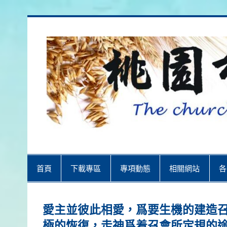
Skip
to
content
桃園市召會
桃園市召會The Church in Taoyuan 
首頁
下載專區
專項動態
相關網站
各
愛主並彼此相愛，爲要生機的建造召
極的恢復，走神爲着召會所定規的