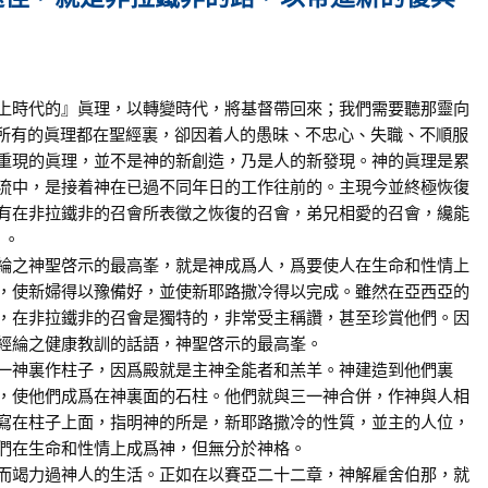
時代的』眞理，以轉變時代，將基督帶回來；我們需要聽那靈向
。所有的眞理都在聖經裏，卻因着人的愚昧、不忠心、失職、不順服
重現的眞理，並不是神的新創造，乃是人的新發現。神的眞理是累
流中，是接着神在已過不同年日的工作往前的。主現今並終極恢復
有在非拉鐵非的召會所表徵之恢復的召會，弟兄相愛的召會，纔能
）。
之神聖啓示的最高峯，就是神成爲人，爲要使人在生命和性情上
，使新婦得以豫備好，並使新耶路撒冷得以完成。雖然在亞西亞的
，在非拉鐵非的召會是獨特的，非常受主稱讚，甚至珍賞他們。因
經綸之健康教訓的話語，神聖啓示的最高峯。
神裏作柱子，因爲殿就是主神全能者和羔羊。神建造到他們裏
，使他們成爲在神裏面的石柱。他們就與三一神合併，作神與人相
寫在柱子上面，指明神的所是，新耶路撒冷的性質，並主的人位，
們在生命和性情上成爲神，但無分於神格。
竭力過神人的生活。正如在以賽亞二十二章，神解雇舍伯那，就