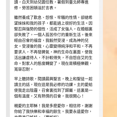
讀，白天到幼兒園任教，暑假到臺北師專進
修，勞苦困頓溢於言表。
雖然養成了歎息、怨恨、牢騷的性情，卻總希
望妹妹和我的孩子，都能過上很好的生活。因
堅忍與強勢的個性，活成了女強人，在婚姻裏
卻失敗了，一個人孤苦伶仃的重新生活。後來
經由召會的福音，我毅然受浸，成為神的兒
女。受浸後的我，心靈變得純淨和平和。不再
要求人，不再發脾氣，神的生命在裏面，使我
活出謙虛待人，不計較得失，不自怨自艾的生
命。對家人的態度轉變了，現在是積極樂觀，
寬容忍耐。
早上聽詩歌，閱讀晨興聖言，晚上和聖徒ㄧ起
讀主的話，現在這是我必修的功課。主的愛給
使我走出陰霾，召會裏找到了歸屬，這裏是一
個有溫度，又有熱情的召會，我很開心！
親愛的主耶穌！我是多麽愛你，相信祢，謝謝
你給了我快樂和幸福的餘生。我要永遠愛你，