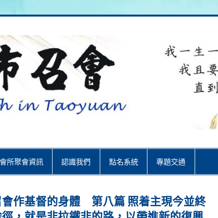
City
會所聚會資訊
認識我們
點名系統
專題交通
會作基督的身體 第八篇 照着主現今並終
途徑，就是非拉鐵非的路，以帶進新的復興