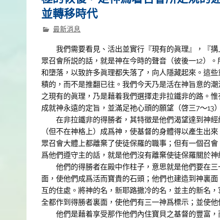
並轉移時代
最新消息
我們需要看見、活出並實行『現有的眞理』，『搆上
眾召會所説的話，就是神在今時的聲音（彼後一12）
和墮落，以致許多眞理都失落了，向人隱藏起來。這些
積的，而不是推翻已往。我們今天乃是活在神旨意的潮
之現有的眞理，乃是藉着我們選擇走非拉鐵非的路。惟
成就神永遠的定旨，並滿足祂心頭的願望（啓三7～13
在非拉鐵非的得勝者，其特徵是他們渴望達到神經綸
（但不在神格上）成爲神，使基督的身體得以產生出來
眾召會大體上都離棄了使徒保羅的職事；但有一個召會
爲他們遵守主的話，就是他們沒有離棄使徒保羅關於神
他們的得勝者在殿中作柱子，意思就是他們要在三一
面，使他們成爲活而寶貴的石頭；他們也建造到神裏面
互的住處。將神的名，新耶路撒冷的名，並主的新名，
全都作到得勝者裏面，使他們有三一神爲標示；並使他
他們是藉着享受那作他們內住寶貝之基督的豐富，而