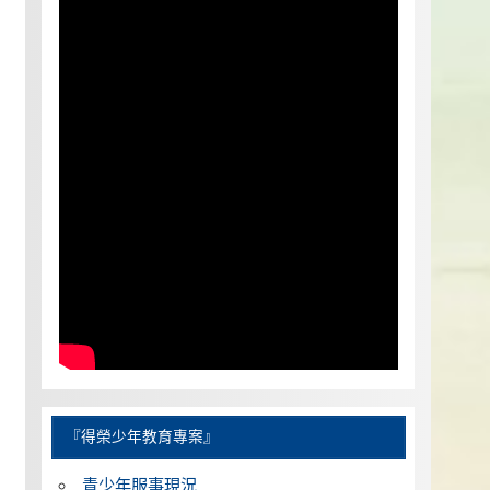
『得榮少年教育專案』
青少年服事現況