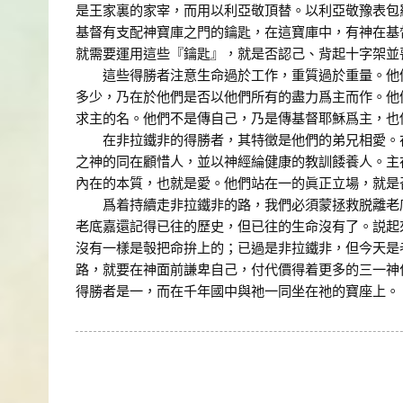
是王家裏的家宰，而用以利亞敬頂替。以利亞敬豫表包
基督有支配神寶庫之門的鑰匙，在這寶庫中，有神在基
就需要運用這些『鑰匙』，就是否認己、背起十字架並
這些得勝者注意生命過於工作，重質過於重量。他們
多少，乃在於他們是否以他們所有的盡力爲主而作。他
求主的名。他們不是傳自己，乃是傳基督耶穌爲主，也
在非拉鐵非的得勝者，其特徵是他們的弟兄相愛。在
之神的同在顧惜人，並以神經綸健康的教訓餧養人。主
內在的本質，也就是愛。他們站在一的眞正立場，就是
爲着持續走非拉鐵非的路，我們必須蒙拯救脱離老底嘉
老底嘉還記得已往的歷史，但已往的生命沒有了。説起
沒有一樣是彀把命拚上的；已過是非拉鐵非，但今天是
路，就要在神面前謙卑自己，付代價得着更多的三一神
得勝者是一，而在千年國中與祂一同坐在祂的寶座上。