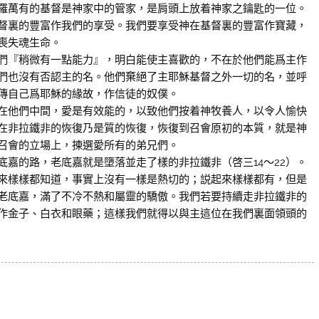
羅萬有的基督是神家中的管家，是肩頭上放着神家之鑰匙的一位。
督裏的豐富作我們的享受。我們要享受神在基督裏的豐富作寶藏，
喪失魂生命。
『稍微有一點能力』，明白能使主喜歡的，不在於他們能爲主作
們也沒有否認主的名。他們棄絕了主耶穌基督之外一切的名，並呼
傳自己爲耶穌的緣故，作信徒的奴僕。
他們中間，愛是有效能的，以致他們按着神牧養人，以令人愉快
在非拉鐵非的恢復乃是質的恢復，恢復到召會原初的本質，就是神
召會的立場上，揀選愛所有的弟兄們。
的路，老底嘉就是墮落並走了樣的非拉鐵非（啓三14～22）。
來樣樣都知道，事實上沒有一樣是熱切的；説起來樣樣都有，但是
老底嘉，滿了不冷不熱和屬靈的驕傲。我們若要持續走非拉鐵非的
作金子、白衣和眼藥；這樣我們就得以與主這位在我們裏面領頭的