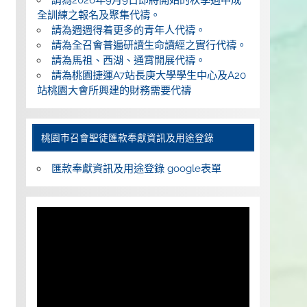
全訓練之報名及聚集代禱。
請為週週得着更多的青年人代禱。
請為全召會普遍研讀生命讀經之實行代禱。
請為馬祖、西湖、通霄開展代禱。
請為桃園捷運A7站長庚大學學生中心及A20
站桃園大會所興建的財務需要代禱
桃園巿召會聖徒匯款奉獻資訊及用途登錄
匯款奉獻資訊及用途登錄 google表單