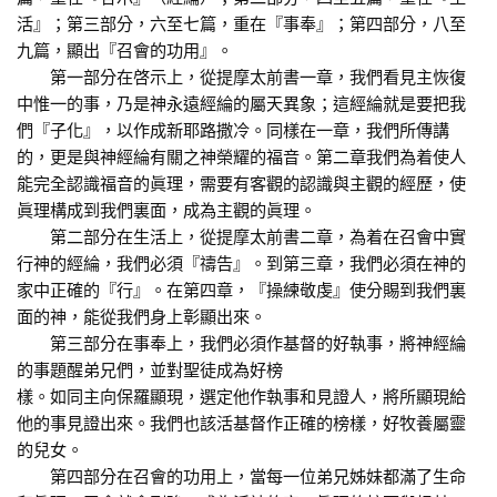
活』；第三部分，六至七篇，重在『事奉』；第四部分，八至
九篇，顯出『召會的功用』。
第一部分在啓示上，從提摩太前書一章，我們看見主恢復
中惟一的事，乃是神永遠經綸的屬天異象；這經綸就是要把我
們『子化』，以作成新耶路撒冷。同樣在一章，我們所傳講
的，更是與神經綸有關之神榮耀的福音。第二章我們為着使人
能完全認識福音的眞理，需要有客觀的認識與主觀的經歷，使
眞理構成到我們裏面，成為主觀的眞理。
第二部分在生活上，從提摩太前書二章，為着在召會中實
行神的經綸，我們必須『禱告』。到第三章，我們必須在神的
家中正確的『行』。在第四章，『操練敬虔』使分賜到我們裏
面的神，能從我們身上彰顯出來。
第三部分在事奉上，我們必須作基督的好執事，將神經綸
的事題醒弟兄們，並對聖徒成為好榜
樣。如同主向保羅顯現，選定他作執事和見證人，將所顯現給
他的事見證出來。我們也該活基督作正確的榜樣，好牧養屬靈
的兒女。
第四部分在召會的功用上，當每一位弟兄姊妹都滿了生命