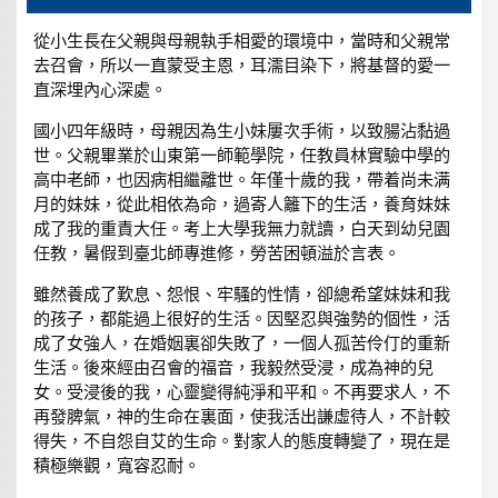
從小生長在父親與母親執手相愛的環境中，當時和父親常
去召會，所以一直蒙受主恩，耳濡目染下，將基督的愛一
直深埋內心深處。
國小四年級時，母親因為生小妹屢次手術，以致腸沾黏過
世。父親畢業於山東第一師範學院，任教員林實驗中學的
高中老師，也因病相繼離世。年僅十歲的我，帶着尚未满
月的妹妹，從此相依為命，過寄人籬下的生活，養育妹妹
成了我的重責大任。考上大學我無力就讀，白天到幼兒園
任教，暑假到臺北師專進修，勞苦困頓溢於言表。
雖然養成了歎息、怨恨、牢騷的性情，卻總希望妹妹和我
的孩子，都能過上很好的生活。因堅忍與強勢的個性，活
成了女強人，在婚姻裏卻失敗了，一個人孤苦伶仃的重新
生活。後來經由召會的福音，我毅然受浸，成為神的兒
女。受浸後的我，心靈變得純淨和平和。不再要求人，不
再發脾氣，神的生命在裏面，使我活出謙虛待人，不計較
得失，不自怨自艾的生命。對家人的態度轉變了，現在是
積極樂觀，寬容忍耐。