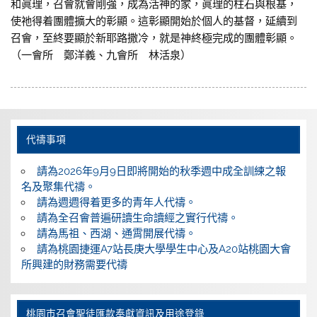
和眞理，召會就會剛強，成為活神的家，眞理的柱石與根基，
使祂得着團體擴大的彰顯。這彰顯開始於個人的基督，延續到
召會，至終要顯於新耶路撒冷，就是神終極完成的團體彰顯。
（一會所 鄭洋義、九會所 林活泉）
代禱事項
請為2026年9月9日即將開始的秋季週中成全訓練之報
名及聚集代禱。
請為週週得着更多的青年人代禱。
請為全召會普遍研讀生命讀經之實行代禱。
請為馬祖、西湖、通霄開展代禱。
請為桃園捷運A7站長庚大學學生中心及A20站桃園大會
所興建的財務需要代禱
桃園巿召會聖徒匯款奉獻資訊及用途登錄