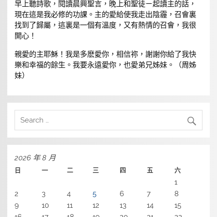
早上聽詩歌，閱讀晨興聖言，晚上和聖徒ㄧ起讀主的話，
現在這是我必修的功課。主的愛給使我走出陰霾，召會裏
找到了歸屬，這裏是一個有溫度，又有熱情的召會，我很
開心！
親愛的主耶穌！我是多麽愛你，相信祢，謝謝你給了我快
樂和幸福的餘生。我要永遠愛你，也愛弟兄姊妹。（周姊
妹）
2026 年 8 月
日
一
二
三
四
五
六
1
2
3
4
5
6
7
8
9
10
11
12
13
14
15
16
17
18
19
20
21
22