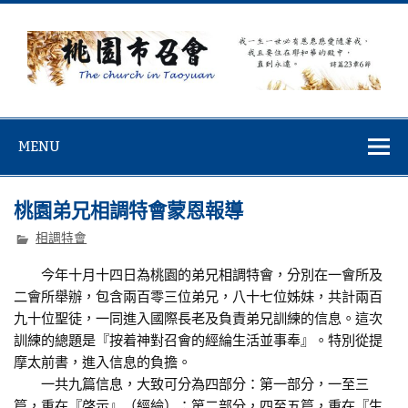
Skip
to
content
桃園市召會
桃園市召會The Church in Taoyuan City
MENU
桃園弟兄相調特會蒙恩報導
相調特會
今年十月十四日為桃園的弟兄相調特會，分別在一會所及
二會所舉辦，包含兩百零三位弟兄，八十七位姊妹，共計兩百
九十位聖徒，一同進入國際長老及負責弟兄訓練的信息。這次
訓練的總題是『按着神對召會的經綸生活並事奉』。特別從提
摩太前書，進入信息的負擔。
一共九篇信息，大致可分為四部分：第一部分，一至三
篇，重在『啓示』（經綸）；第二部分，四至五篇，重在『生