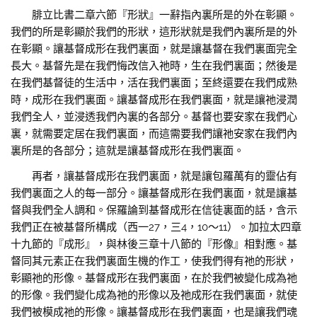
腓立比書二章六節『形狀』一辭指內裏所是的外在彰顯。
我們的所是彰顯於我們的形狀，這形狀就是我們內裏所是的外
在彰顯。讓基督成形在我們裏面，就是讓基督在我們裏面完全
長大。基督先是在我們悔改信入祂時，生在我們裏面；然後是
在我們基督徒的生活中，活在我們裏面；至終還要在我們成熟
時，成形在我們裏面。讓基督成形在我們裏面，就是讓祂浸潤
我們全人，並浸透我們內裏的各部分。基督也要安家在我們心
裏，就需要定居在我們裏面，而這需要我們讓祂安家在我們內
裏所是的各部分；這就是讓基督成形在我們裏面。
再者，讓基督成形在我們裏面，就是讓包羅萬有的靈佔有
我們裏面之人的每一部分。讓基督成形在我們裏面，就是讓基
督與我們全人調和。保羅論到基督成形在信徒裏面的話，含示
我們正在被基督所構成（西一27，三4，10～11）。加拉太四章
十九節的『成形』，與林後三章十八節的『形像』相對應。基
督同其元素正在我們裏面生機的作工，使我們得有祂的形狀，
彰顯祂的形像。基督成形在我們裏面，在於我們被變化成為祂
的形像。我們變化成為祂的形像以及祂成形在我們裏面，就使
我們被模成祂的形像。讓基督成形在我們裏面，也是讓我們魂