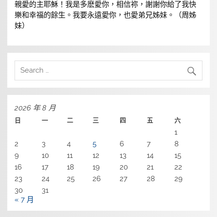
親愛的主耶穌！我是多麽愛你，相信祢，謝謝你給了我快
樂和幸福的餘生。我要永遠愛你，也愛弟兄姊妹。（周姊
妹）
2026 年 8 月
日
一
二
三
四
五
六
1
2
3
4
5
6
7
8
9
10
11
12
13
14
15
16
17
18
19
20
21
22
23
24
25
26
27
28
29
30
31
« 7 月