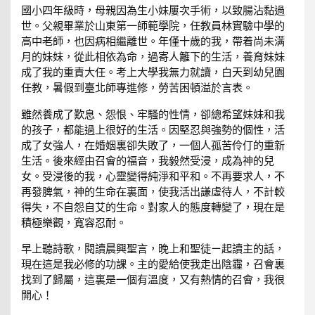
國小四年級時，母親因為生小妹屢次手術，以致腸沾黏過
世。父親畢業於山東第一師範學院，任教員林實驗中學的
高中老師，也因病相繼離世。年僅十歲的我，帶着尚未满
月的妹妹，從此相依為命，過寄人籬下的生活，養育妹妹
成了我的重責大任。考上大學我無力就讀，白天到幼兒園
任教，暑假到臺北師專進修，勞苦困頓溢於言表。
雖然養成了歎息、怨恨、牢騷的性情，卻總希望妹妹和我
的孩子，都能過上很好的生活。因堅忍與強勢的個性，活
成了女強人，在婚姻裏卻失敗了，一個人孤苦伶仃的重新
生活。後來經由召會的福音，我毅然受浸，成為神的兒
女。受浸後的我，心靈變得純淨和平和。不再要求人，不
再發脾氣，神的生命在裏面，使我活出謙虛待人，不計較
得失，不自怨自艾的生命。對家人的態度轉變了，現在是
積極樂觀，寬容忍耐。
早上聽詩歌，閱讀晨興聖言，晚上和聖徒ㄧ起讀主的話，
現在這是我必修的功課。主的愛給使我走出陰霾，召會裏
找到了歸屬，這裏是一個有溫度，又有熱情的召會，我很
開心！