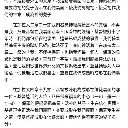
的；不是藉着外面的異象，乃是藉着裏面的看見。神的心願，
是要將祂的兒子啓示在我們裏面，使我們認識祂，接受祂作我
們的生命，成為神的兒子。
在加拉太二章二十節我們看見神經綸最基本的眞理—不再
是我，乃是基督在我裏面活着。照着神的經綸，基督被釘十字
架時，我們都包括在祂裏面，這是已經成就的事實。我們藉着
與基督生機的聯結已經向律法死了，並向神活着。在加拉太二
章二十節的『我』不僅指保羅，也指我們每一個人；保羅的見
證也是我們的見證。基督釘十字架，贖出我們脱離律法的咒
詛，並把我們從世界這邪惡的宗教系救出來，並且祂從死人中
復活，使祂能活在我們裏面，並要在我們成熟時成形在我們裏
面。
在加拉太四章十九節，基督被陳明為成形在信徒裏面的那
一位。基督這活的人位，乃是保羅福音的中心（一16，羅一1，
3～4）。保羅的傳揚是把基督，活神的兒子，生在信徒裏面。
基督現今正活在我們裏面，並要成形在我們裏面。保羅受生產
之苦，使基督能成形在信徒裏面，使他們得着完滿的兒子名
分。