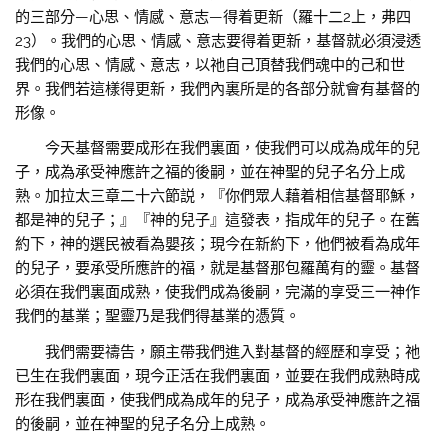
的三部分—心思、情感、意志—得着更新（羅十二2上，弗四
23）。我們的心思、情感、意志要得着更新，基督就必須浸透
我們的心思、情感、意志，以祂自己頂替我們魂中的己和世
界。我們若這樣得更新，我們內裏所是的各部分就會有基督的
形像。
今天基督需要成形在我們裏面，使我們可以成為成年的兒
子，成為承受神應許之福的後嗣，並在神聖的兒子名分上成
熟。加拉太三章二十六節説，『你們眾人藉着相信基督耶穌，
都是神的兒子；』『神的兒子』這發表，指成年的兒子。在舊
約下，神的選民被看為嬰孩；現今在新約下，他們被看為成年
的兒子，要承受所應許的福，就是基督那包羅萬有的靈。基督
必須在我們裏面成熟，使我們成為後嗣，完滿的享受三一神作
我們的基業；聖靈乃是我們得基業的憑質。
我們需要禱告，願主帶我們進入對基督的經歷和享受；祂
已生在我們裏面，現今正活在我們裏面，並要在我們成熟時成
形在我們裏面，使我們成為成年的兒子，成為承受神應許之福
的後嗣，並在神聖的兒子名分上成熟。