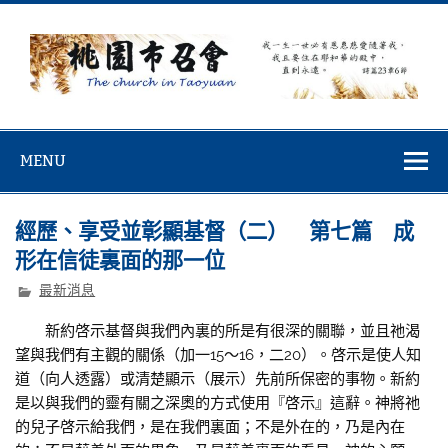
Skip
to
content
桃園市召會
桃園市召會The Church in Taoyuan City
MENU
經歷、享受並彰顯基督（二） 第七篇 成
形在信徒裏面的那一位
最新消息
新約啓示基督與我們內裏的所是有很深的關聯，並且祂渴
望與我們有主觀的關係（加一15～16，二20）。啓示是使人知
道（向人透露）或清楚顯示（展示）先前所保密的事物。新約
是以與我們的靈有關之深奧的方式使用『啓示』這辭。神將祂
的兒子啓示給我們，是在我們裏面；不是外在的，乃是內在