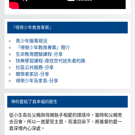
『得榮少年教育專案』
青少年服事現況
『得榮少年教育專案』簡介
生命教育體驗課程-分享
快樂學習課程-尋找世代迷失者的路
社區公共服務-分享
關懷者家訪-分享
得榮少年及家長-分享
神的愛給了我幸福的餘生
從小生長在父親與母親執手相愛的環境中，當時和父親常
去召會，所以一直蒙受主恩，耳濡目染下，將基督的愛一
直深埋內心深處。