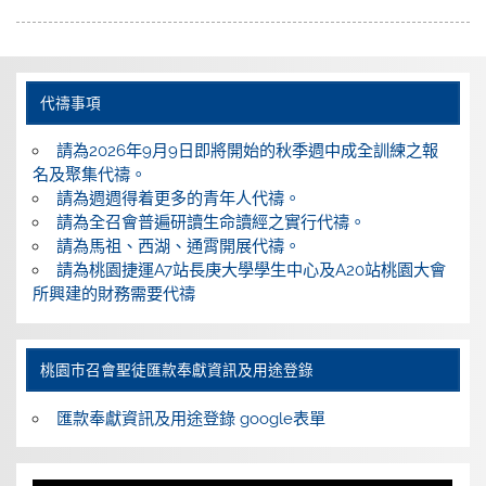
代禱事項
請為2026年9月9日即將開始的秋季週中成全訓練之報
名及聚集代禱。
請為週週得着更多的青年人代禱。
請為全召會普遍研讀生命讀經之實行代禱。
請為馬祖、西湖、通霄開展代禱。
請為桃園捷運A7站長庚大學學生中心及A20站桃園大會
所興建的財務需要代禱
桃園巿召會聖徒匯款奉獻資訊及用途登錄
匯款奉獻資訊及用途登錄 google表單