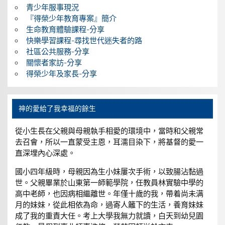
青少年服事現況
『得榮少年教育專案』簡介
生命教育體驗課程-分享
快樂學習課程-尋找世代迷失者的路
社區公共服務-分享
關懷者家訪-分享
得榮少年及家長-分享
神的愛給了我幸福的餘生
從小生長在父親與母親執手相愛的環境中，當時和父親常
去召會，所以一直蒙受主恩，耳濡目染下，將基督的愛一
直深埋內心深處。
國小四年級時，母親因為生小妹屢次手術，以致腸沾黏過
世。父親畢業於山東第一師範學院，任教員林實驗中學的
高中老師，也因病相繼離世。年僅十歲的我，帶着尚未满
月的妹妹，從此相依為命，過寄人籬下的生活，養育妹妹
成了我的重責大任。考上大學我無力就讀，白天到幼兒園