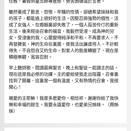
任教，暑假到臺北師專進修，勞苦困頓溢於言表。
雖然養成了歎息、怨恨、牢騷的性情，卻總希望妹妹和我
的孩子，都能過上很好的生活。因堅忍與強勢的個性，活
成了女強人，在婚姻裏卻失敗了，一個人孤苦伶仃的重新
生活。後來經由召會的福音，我毅然受浸，成為神的兒
女。受浸後的我，心靈變得純淨和平和。不再要求人，不
再發脾氣，神的生命在裏面，使我活出謙虛待人，不計較
得失，不自怨自艾的生命。對家人的態度轉變了，現在是
積極樂觀，寬容忍耐。
早上聽詩歌，閱讀晨興聖言，晚上和聖徒ㄧ起讀主的話，
現在這是我必修的功課。主的愛給使我走出陰霾，召會裏
找到了歸屬，這裏是一個有溫度，又有熱情的召會，我很
開心！
親愛的主耶穌！我是多麽愛你，相信祢，謝謝你給了我快
樂和幸福的餘生。我要永遠愛你，也愛弟兄姊妹。（周姊
妹）