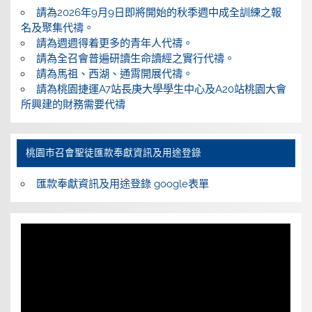
請為2026年9月9日即將開始的秋季週中成全訓練之報
名及聚集代禱。
請為週週得着更多的青年人代禱。
請為全召會普遍研讀生命讀經之實行代禱。
請為馬祖、西湖、通霄開展代禱。
請為桃園捷運A7站長庚大學學生中心及A20站桃園大會
所興建的財務需要代禱
桃園巿召會聖徒匯款奉獻資訊及用途登錄
匯款奉獻資訊及用途登錄 google表單