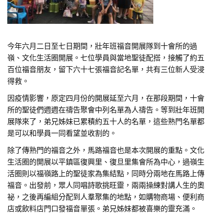
今年六月二日至七日期間，壯年班福音開展隊到十會所的過
嶺、文化生活圈開展。七位學員與當地聖徒配搭，接觸了約五
百位福音朋友，留下六十七張福音記名單，共有三位新人受浸
得救。
因疫情影響，原定四月份的開展延至六月，在那段期間，十會
所的聖徒們週週在禱告聚會中列名單為人禱告。等到壯年班開
展隊來了，弟兄姊妹已累積約五十人的名單，這些熟門名單都
是可以和學員一同看望並收割的。
除了傳熟門的福音之外，馬路福音也是本次開展的重點。文化
生活圈的開展以平鎮區復興里、復旦里集會所為中心，過嶺生
活圈則以福嶺路上的聖徒家為集結點，同時分兩地在馬路上傳
福音。出發前，眾人同唱詩歌挑旺靈，兩兩操練對講人生的奧
祕，之後再編組分配到人羣聚集的地點，如購物商場、便利商
店或飲料店門口發福音單張。弟兄姊妹都被喜樂的靈充滿。