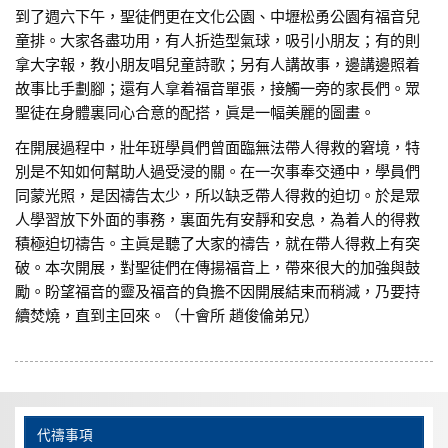
到了週六下午，聖徒們更在文化公園、中壢松勇公園有福音兒
童排。大家各盡功用，有人折造型氣球，吸引小朋友；有的則
拿大字報，教小朋友唱兒童詩歌；另有人講故事，邊講邊照着
故事比手劃腳；還有人拿着福音單張，接觸一旁的家長們。眾
聖徒在身體裏同心合意的配搭，眞是一幅美麗的圖畫。
在開展過程中，壯年班學員們曾面臨無法帶人得救的窘境，特
別是不知如何幫助人過受浸的關。在一次事奉交通中，學員們
同蒙光照，是因禱告太少，所以缺乏帶人得救的迫切。於是眾
人學習放下外面的事務，裏面先有安靜和安息，為着人的得救
積極迫切禱告。主眞是聽了大家的禱告，就在帶人得救上有突
破。本次開展，對聖徒們在傳揚福音上，帶來很大的加強與鼓
勵。盼望福音的靈及福音的負擔不因開展結束而稍減，乃要持
續焚燒，直到主回來。（十會所 趙俊倫弟兄）
代禱事項