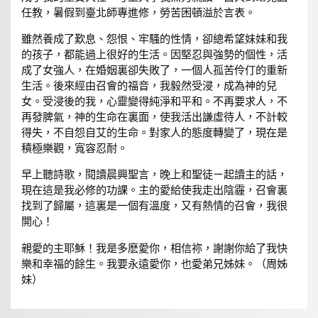
任教，暑假到臺北師專進修，勞苦困頓溢於言表。
雖然養成了歎息、怨恨、牢騷的性情，卻總希望妹妹和我
的孩子，都能過上很好的生活。因堅忍與強勢的個性，活
成了女強人，在婚姻裏卻失敗了，一個人孤苦伶仃的重新
生活。後來經由召會的福音，我毅然受浸，成為神的兒
女。受浸後的我，心靈變得純淨和平和。不再要求人，不
再發脾氣，神的生命在裏面，使我活出謙虛待人，不計較
得失，不自怨自艾的生命。對家人的態度轉變了，現在是
積極樂觀，寬容忍耐。
早上聽詩歌，閱讀晨興聖言，晚上和聖徒ㄧ起讀主的話，
現在這是我必修的功課。主的愛給使我走出陰霾，召會裏
找到了歸屬，這裏是一個有溫度，又有熱情的召會，我很
開心！
親愛的主耶穌！我是多麽愛你，相信祢，謝謝你給了我快
樂和幸福的餘生。我要永遠愛你，也愛弟兄姊妹。（周姊
妹）