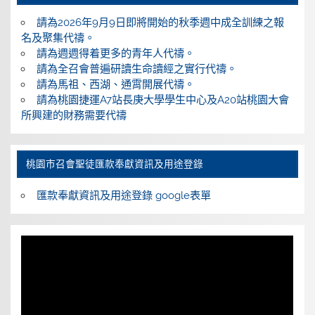
請為2026年9月9日即將開始的秋季週中成全訓練之報
名及聚集代禱。
請為週週得着更多的青年人代禱。
請為全召會普遍研讀生命讀經之實行代禱。
請為馬祖、西湖、通霄開展代禱。
請為桃園捷運A7站長庚大學學生中心及A20站桃園大會
所興建的財務需要代禱
桃園巿召會聖徒匯款奉獻資訊及用途登錄
匯款奉獻資訊及用途登錄 google表單