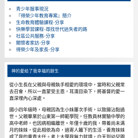
青少年服事現況
『得榮少年教育專案』簡介
生命教育體驗課程-分享
快樂學習課程-尋找世代迷失者的路
社區公共服務-分享
關懷者家訪-分享
得榮少年及家長-分享
神的愛給了我幸福的餘生
從小生長在父親與母親執手相愛的環境中，當時和父親常
去召會，所以一直蒙受主恩，耳濡目染下，將基督的愛一
直深埋內心深處。
國小四年級時，母親因為生小妹屢次手術，以致腸沾黏過
世。父親畢業於山東第一師範學院，任教員林實驗中學的
高中老師，也因病相繼離世。年僅十歲的我，帶着尚未满
月的妹妹，從此相依為命，過寄人籬下的生活，養育妹妹
成了我的重責大任。考上大學我無力就讀，白天到幼兒園