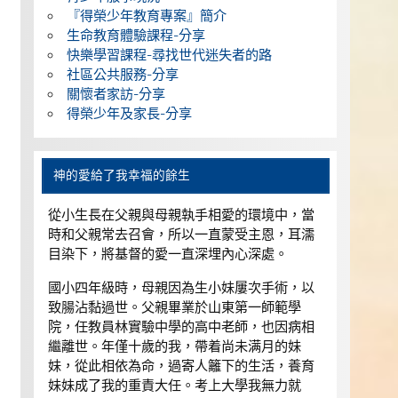
『得榮少年教育專案』簡介
生命教育體驗課程-分享
快樂學習課程-尋找世代迷失者的路
社區公共服務-分享
關懷者家訪-分享
得榮少年及家長-分享
神的愛給了我幸福的餘生
從小生長在父親與母親執手相愛的環境中，當
時和父親常去召會，所以一直蒙受主恩，耳濡
目染下，將基督的愛一直深埋內心深處。
國小四年級時，母親因為生小妹屢次手術，以
致腸沾黏過世。父親畢業於山東第一師範學
院，任教員林實驗中學的高中老師，也因病相
繼離世。年僅十歲的我，帶着尚未满月的妹
妹，從此相依為命，過寄人籬下的生活，養育
妹妹成了我的重責大任。考上大學我無力就