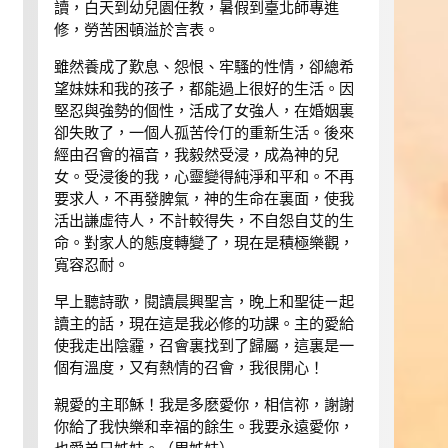
讀，白天到幼兒園任教，暑假到臺北師專進
修，勞苦困頓溢於言表。
雖然養成了歎息、怨恨、牢騷的性情，卻總希
望妹妹和我的孩子，都能過上很好的生活。因
堅忍與強勢的個性，活成了女強人，在婚姻裏
卻失敗了，一個人孤苦伶仃的重新生活。後來
經由召會的福音，我毅然受浸，成為神的兒
女。受浸後的我，心靈變得純淨和平和。不再
要求人，不再發脾氣，神的生命在裏面，使我
活出謙虛待人，不計較得失，不自怨自艾的生
命。對家人的態度轉變了，現在是積極樂觀，
寬容忍耐。
早上聽詩歌，閱讀晨興聖言，晚上和聖徒ㄧ起
讀主的話，現在這是我必修的功課。主的愛給
使我走出陰霾，召會裏找到了歸屬，這裏是一
個有溫度，又有熱情的召會，我很開心！
親愛的主耶穌！我是多麽愛你，相信祢，謝謝
你給了我快樂和幸福的餘生。我要永遠愛你，