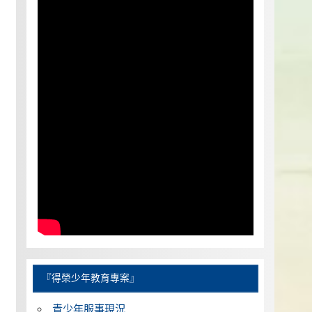
『得榮少年教育專案』
青少年服事現況