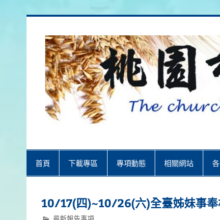
Skip
to
content
桃園市召會
桃園市召會The Church in Taoyuan 
首頁
下載專區
專項動態
相關網站
各
10/17(四)~10/26(六)全臺姊
最新報告事項