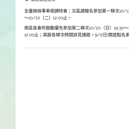
全臺姊妹事奉相調特會：北區請報名參加第一梯次10/17（四）1
～10/22（二）12:00止。
南區各會所鼓勵優先參加第二梯次10/20（日）19:30～10/
12:00止；其餘各梯次時間詳見通啟。9/1(日)開