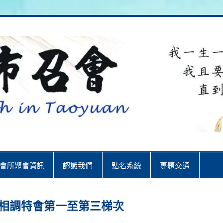
City
會所聚會資訊
認識我們
點名系統
專題交通
妹事奉相調特會第一至第三梯次