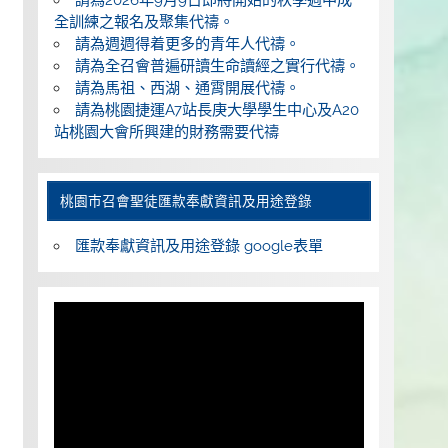
全訓練之報名及聚集代禱。
請為週週得着更多的青年人代禱。
請為全召會普遍研讀生命讀經之實行代禱。
請為馬祖、西湖、通霄開展代禱。
請為桃園捷運A7站長庚大學學生中心及A20
站桃園大會所興建的財務需要代禱
桃園巿召會聖徒匯款奉獻資訊及用途登錄
匯款奉獻資訊及用途登錄 google表單