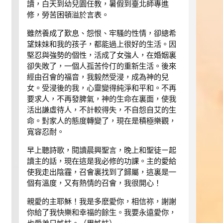
讀，白天到幼兒園任教，暑假到臺北師專進
修，勞苦困頓溢於言表。
雖然養成了歎息、怨恨、牢騷的性情，卻總希
望妹妹和我的孩子，都能過上很好的生活。因
堅忍與強勢的個性，活成了女強人，在婚姻裏
卻失敗了，一個人孤苦伶仃的重新生活。後來
經由召會的福音，我毅然受浸，成為神的兒
女。受浸後的我，心靈變得純淨和平和。不再
要求人，不再發脾氣，神的生命在裏面，使我
活出謙虛待人，不計較得失，不自怨自艾的生
命。對家人的態度轉變了，現在是積極樂觀，
寬容忍耐。
早上聽詩歌，閱讀晨興聖言，晚上和聖徒ㄧ起
讀主的話，現在這是我必修的功課。主的愛給
使我走出陰霾，召會裏找到了歸屬，這裏是一
個有溫度，又有熱情的召會，我很開心！
親愛的主耶穌！我是多麽愛你，相信祢，謝謝
你給了我快樂和幸福的餘生。我要永遠愛你，