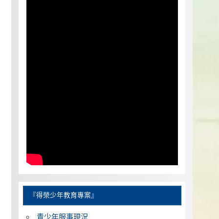
『得榮少年教育專案』
青少年服事現況