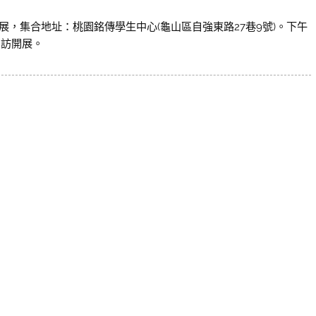
四會所開展，集合地址：桃園銘傳學生中心(龜山區自強東路27巷9號)。下午
組出訪開展。