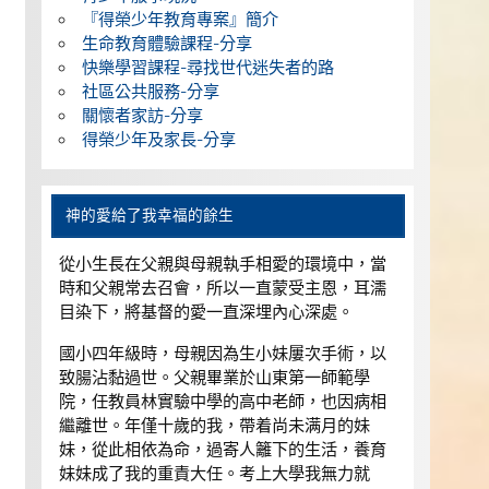
『得榮少年教育專案』簡介
生命教育體驗課程-分享
快樂學習課程-尋找世代迷失者的路
社區公共服務-分享
關懷者家訪-分享
得榮少年及家長-分享
神的愛給了我幸福的餘生
從小生長在父親與母親執手相愛的環境中，當
時和父親常去召會，所以一直蒙受主恩，耳濡
目染下，將基督的愛一直深埋內心深處。
國小四年級時，母親因為生小妹屢次手術，以
致腸沾黏過世。父親畢業於山東第一師範學
院，任教員林實驗中學的高中老師，也因病相
繼離世。年僅十歲的我，帶着尚未满月的妹
妹，從此相依為命，過寄人籬下的生活，養育
妹妹成了我的重責大任。考上大學我無力就