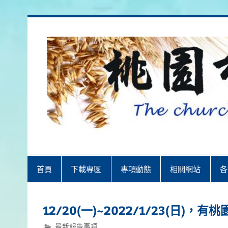
Skip
to
content
桃園市召會
桃園市召會The Church in Taoyuan 
首頁
下載專區
專項動態
相關網站
各
12/20(一)~2022/1/23(日)
最新報告事項