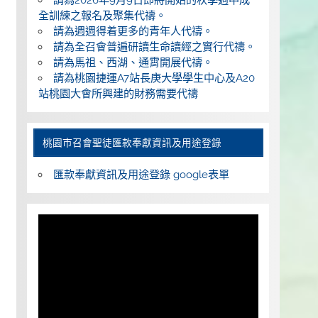
全訓練之報名及聚集代禱。
請為週週得着更多的青年人代禱。
請為全召會普遍研讀生命讀經之實行代禱。
請為馬祖、西湖、通霄開展代禱。
請為桃園捷運A7站長庚大學學生中心及A20
站桃園大會所興建的財務需要代禱
桃園巿召會聖徒匯款奉獻資訊及用途登錄
匯款奉獻資訊及用途登錄 google表單