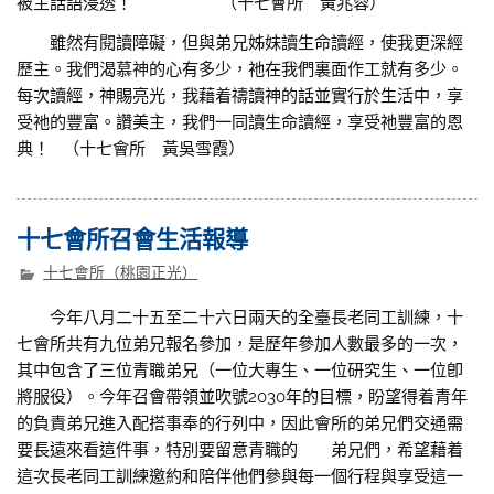
被主話語浸透！ （十七會所 黃兆蓉）
雖然有閱讀障礙，但與弟兄姊妹讀生命讀經，使我更深經
歷主。我們渴慕神的心有多少，祂在我們裏面作工就有多少。
每次讀經，神賜亮光，我藉着禱讀神的話並實行於生活中，享
受祂的豐富。讚美主，我們一同讀生命讀經，享受祂豐富的恩
典！ （十七會所 黃吳雪霞）
十七會所召會生活報導
十七會所（桃園正光）
今年八月二十五至二十六日兩天的全臺長老同工訓練，十
七會所共有九位弟兄報名參加，是歷年參加人數最多的一次，
其中包含了三位青職弟兄（一位大專生、一位研究生、一位卽
將服役）。今年召會帶領並吹號2030年的目標，盼望得着青年
的負責弟兄進入配搭事奉的行列中，因此會所的弟兄們交通需
要長遠來看這件事，特別要留意青職的 弟兄們，希望藉着
這次長老同工訓練邀約和陪伴他們參與每一個行程與享受這一