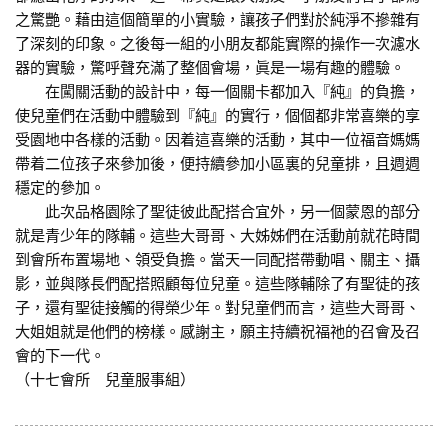
之驚艷。藉由這個簡單的小實驗，讓孩子們對於純淨不摻雜有
了深刻的印象。之後每一組的小朋友都能實際的操作一次濾水
器的實驗，驚呼聲充滿了整個會場，眞是一場有趣的體驗。
在闖關活動的設計中，每一個關卡都加入『純』的負擔，
使兒童們在活動中體驗到『純』的實行，個個都非常喜樂的享
受園地中各樣的活動。因着這喜樂的活動，其中一位福音媽媽
帶着二位孩子來參加後，便持續參加小區裏的兒童排，且週週
穩定的參加。
此次品格園除了聖徒彼此配搭合宜外，另一個蒙恩的部分
就是青少年的隊輔。這些大哥哥、大姊姊們在活動前就花時間
到會所布置場地、領受負擔。當天一同配搭帶動唱、關主、攝
影，並與隊長們配搭照顧每位兒童。這些隊輔除了有聖徒的孩
子，還有聖徒接觸的得榮少年。對兒童們而言，這些大哥哥、
大姐姐就是他們的榜樣。感謝主，願主持續祝福祂的召會及召
會的下一代。
（十七會所 兒童服事組）