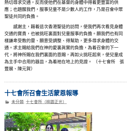
熱切尋求交通，反而使他們在基督的身體中得着更豐富的供
應；也題醒我們，服事兒童不是少數人的工作，乃是召會中眾
聖徒共同的負擔。
感謝主，藉着這次香港聖徒的訪問，使我們再次看見身體
交通的寶貴，也被挑旺裏面對兒童服事的負擔。願我們也有同
樣謙卑受教的靈、願意受調整、得幫助，更多尋求身體的交
通。求主賜給我們在神的愛裏眞實的負擔，為着召會的下一
代，將神所賜在我們裏面的恩賜，再如火挑旺起來，使兒童成
為主手中合用的器皿，為着祂在地上的見證。 （十七會所 張
豐展、陳元賀）
十七會所召會生活蒙恩報導
未分類
,
十七會所（桃園正光）