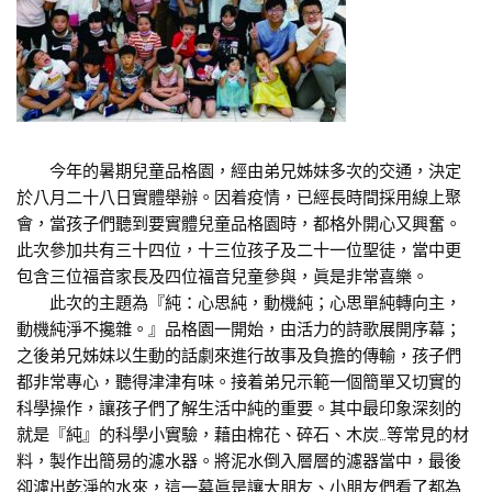
今年的暑期兒童品格園，經由弟兄姊妹多次的交通，決定
於八月二十八日實體舉辦。因着疫情，已經長時間採用線上聚
會，當孩子們聽到要實體兒童品格園時，都格外開心又興奮。
此次參加共有三十四位，十三位孩子及二十一位聖徒，當中更
包含三位福音家長及四位福音兒童參與，眞是非常喜樂。
此次的主題為『純：心思純，動機純；心思單純轉向主，
動機純淨不攙雜。』品格園一開始，由活力的詩歌展開序幕；
之後弟兄姊妹以生動的話劇來進行故事及負擔的傳輸，孩子們
都非常專心，聽得津津有味。接着弟兄示範一個簡單又切實的
科學操作，讓孩子們了解生活中純的重要。其中最印象深刻的
就是『純』的科學小實驗，藉由棉花、碎石、木炭…等常見的材
料，製作出簡易的濾水器。將泥水倒入層層的濾器當中，最後
卻濾出乾淨的水來，這一幕眞是讓大朋友、小朋友們看了都為