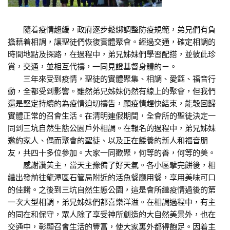
隨着疫情趨緩，政府逐步鬆綁調整防疫規範，弟兄們有負
擔藉着相調，讓聖徒們恢復實體聚會。經過交通，確定相調的
時間地點及探路，在過程中，弟兄姊妹們學習配搭，並彼此珍
賞，交通，並相互代禱，一同見證基督身體的ㄧ。
三年來受到疫情，聖徒的實體聚集、相調、愛筵、福音行
動，全都受到影響。雖然弟兄姊妹仍然有線上的聚會，但我們
還是堅定持續的為疫情迫切禱告，願疫情趕快結束，能彀回歸
實體正常的召會生活。在清明連假期間，全會所的聖徒決定一
同到三坑自然生態公園戶外相調。在報名的過程中，弟兄姊妹
邀約家人、偶而聚會的聖徒、以及正在餧養的新人和福音朋
友，共四十多位參加。大家一同歡聚，何等的善，何等的美。
感謝讚美主，當天主豫備了好天氣。各小區擘完餅後，相
繼出發前往龍潭區石管局附近的活魚餐廳用餐，享用美味可口
的佳餚。之後到三坑自然生態公園，這是會所繼疫情過後的第
一次大型相調，弟兄姊妹們都喜樂洋溢。在相調過程中，有主
的同在和保守，眾人除了享受神所創造的大自然美景外，也在
交通中，彰顯召會生活的豐富，使大家裏外都得飽足。因着主