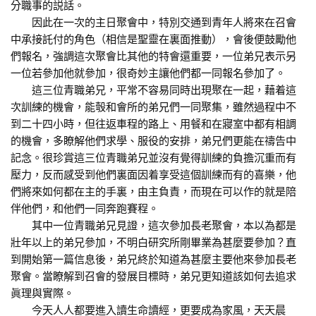
分職事的説話。
因此在一次的主日聚會中，特別交通到青年人將來在召會
中承接託付的角色（相信是聖靈在裏面推動），會後便鼓勵他
們報名，強調這次聚會比其他的特會還重要，一位弟兄表示另
一位若參加他就參加，很奇妙主讓他們都一同報名參加了。
這三位青職弟兄，平常不容易同時出現聚在一起，藉着這
次訓練的機會，能彀和會所的弟兄們一同聚集，雖然過程中不
到二十四小時，但往返車程的路上、用餐和在寢室中都有相調
的機會，多瞭解他們求學、服役的安排，弟兄們更能在禱告中
記念。很珍賞這三位青職弟兄並沒有覺得訓練的負擔沉重而有
壓力，反而感受到他們裏面因着享受這個訓練而有的喜樂，他
們將來如何都在主的手裏，由主負責，而現在可以作的就是陪
伴他們，和他們一同奔跑賽程。
其中一位青職弟兄見證，這次參加長老聚會，本以為都是
壯年以上的弟兄參加，不明白研究所剛畢業為甚麼要參加？直
到開始第一篇信息後，弟兄終於知道為甚麼主要他來參加長老
聚會。當瞭解到召會的發展目標時，弟兄更知道該如何去追求
眞理與實際。
今天人人都要進入讀生命讀經，更要成為家風，天天晨