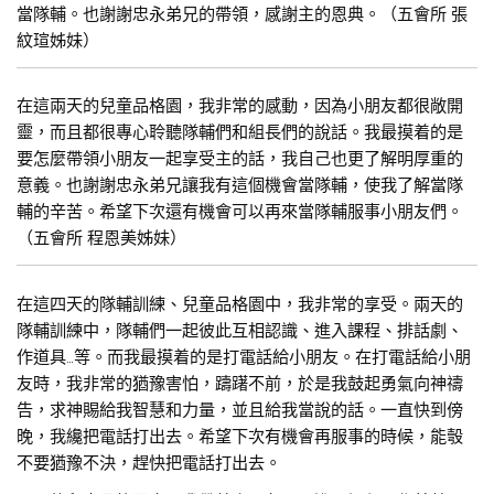
當隊輔。也謝謝忠永弟兄的帶領，感謝主的恩典。（五會所 張
紋瑄姊妹）
在這兩天的兒童品格園，我非常的感動，因為小朋友都很敞開
靈，而且都很專心聆聽隊輔們和組長們的說話。我最摸着的是
要怎麼帶領小朋友一起享受主的話，我自己也更了解明厚重的
意義。也謝謝忠永弟兄讓我有這個機會當隊輔，使我了解當隊
輔的辛苦。希望下次還有機會可以再來當隊輔服事小朋友們。
（五會所 程恩美姊妹）
在這四天的隊輔訓練、兒童品格園中，我非常的享受。兩天的
隊輔訓練中，隊輔們一起彼此互相認識、進入課程、排話劇、
作道具…等。而我最摸着的是打電話給小朋友。在打電話給小朋
友時，我非常的猶豫害怕，躊躇不前，於是我鼓起勇氣向神禱
告，求神賜給我智慧和力量，並且給我當說的話。一直快到傍
晚，我纔把電話打出去。希望下次有機會再服事的時候，能彀
不要猶豫不決，趕快把電話打出去。