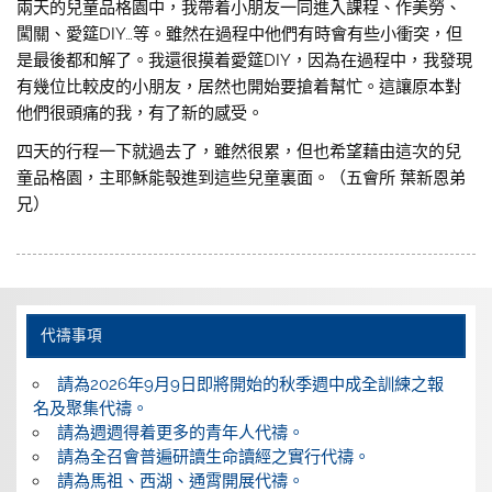
兩天的兒童品格園中，我帶着小朋友一同進入課程、作美勞、
闖關、愛筵DIY…等。雖然在過程中他們有時會有些小衝突，但
是最後都和解了。我還很摸着愛筵DIY，因為在過程中，我發現
有幾位比較皮的小朋友，居然也開始要搶着幫忙。這讓原本對
他們很頭痛的我，有了新的感受。
四天的行程一下就過去了，雖然很累，但也希望藉由這次的兒
童品格園，主耶穌能彀進到這些兒童裏面。（五會所 葉新恩弟
兄）
代禱事項
請為2026年9月9日即將開始的秋季週中成全訓練之報
名及聚集代禱。
請為週週得着更多的青年人代禱。
請為全召會普遍研讀生命讀經之實行代禱。
請為馬祖、西湖、通霄開展代禱。