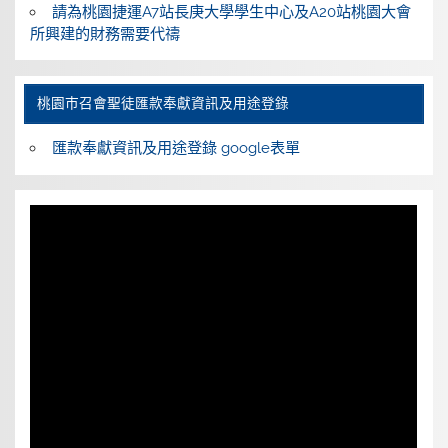
請為桃園捷運A7站長庚大學學生中心及A20站桃園大會
所興建的財務需要代禱
桃園巿召會聖徒匯款奉獻資訊及用途登錄
匯款奉獻資訊及用途登錄 google表單