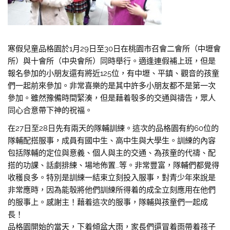
寒假兒童品格園於1月29日至30日在桃園市召會二會所（中壢會
所）與十會所（中央會所）同時舉行。適逢連假補上班，但是
報名參加的小朋友還有將近125位，有中壢、平鎮、觀音的孩童
們一起前來參加。非常喜樂的是其中許多小朋友都不是第一次
參加。雖然豫備時間緊湊，但是藉着彀多的交通與禱告，眾人
同心合意帶下神的祝福。
在27日至28日先有兩天的隊輔訓練。這次的品格園有約60位的
隊輔配搭服事，成員有國中生、高中生與大學生。訓練的內容
包括隊輔的定位與意義、個人與主的交通、為孩童的代禱、配
搭的功課、話劇排練、場地佈置…等。非常豐富，隊輔們都覺得
收穫良多。特別是訓練一結束立刻投入服事，對青少年來說是
非常應時，因為能彀將他們訓練所得着的成全立刻應用在他們
的服事上。感謝主！藉着這次的服事，隊輔與孩童們一起成
長！
品格園開始的當天，下着傾盆大雨，家長們還冒着雨帶着孩子