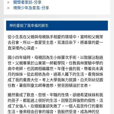
關懷者家訪-分享
得榮少年及家長-分享
神的愛給了我幸福的餘生
從小生長在父親與母親執手相愛的環境中，當時和父親常
去召會，所以一直蒙受主恩，耳濡目染下，將基督的愛一
直深埋內心深處。
國小四年級時，母親因為生小妹屢次手術，以致腸沾黏過
世。父親畢業於山東第一師範學院，任教員林實驗中學的
高中老師，也因病相繼離世。年僅十歲的我，帶着尚未满
月的妹妹，從此相依為命，過寄人籬下的生活，養育妹妹
成了我的重責大任。考上大學我無力就讀，白天到幼兒園
任教，暑假到臺北師專進修，勞苦困頓溢於言表。
雖然養成了歎息、怨恨、牢騷的性情，卻總希望妹妹和我
的孩子，都能過上很好的生活。因堅忍與強勢的個性，活
成了女強人，在婚姻裏卻失敗了，一個人孤苦伶仃的重新
生活。後來經由召會的福音，我毅然受浸，成為神的兒