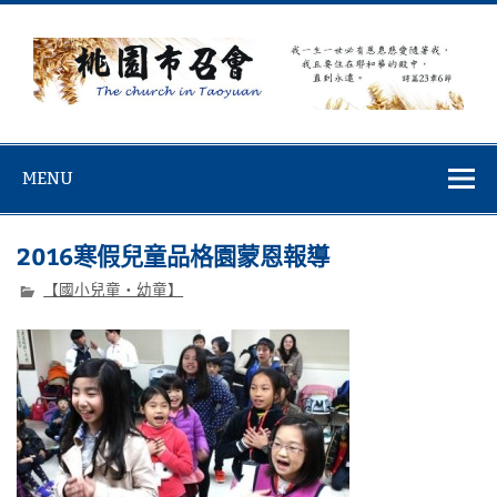
Skip
to
content
桃園市召會
桃園市召會The Church in Taoyuan City
MENU
2016寒假兒童品格園蒙恩報導
【國小兒童‧幼童】