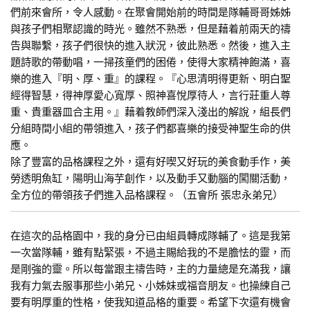
們前來會所，令人感動。在聚會開始前的時間是隊輔哥哥姊姊
與孩子們相聚認識的時光。雖然不熟悉，但是藉着前兩天的禱
告與聯繫，孩子們很快的進入狀況，彼此熟悉。然後，進入主
題詩歌的帶動唱，一掃孩童們的困倦，使得大家精神飽滿，喜
樂的進入『明、厚、重』的課程。『心思清明得更新、明白聖
經得智慧，得神厚愛心寬厚、照神喜悅厚待人，言行莊重人尊
重、貴重器皿合主用。』藉着教師們深入淺出的解說，組長們
分組時間小組的帶領進入，孩子們都喜樂的接受神聖生命的供
應。
除了豐富的品格課程之外，還有好喫又好玩的美食動手作，美
勞透明魚缸，陽明山海芋創作，以及動手又動腦的闖關活動，
全方位的帶領孩子們進入品格課程。（五會所 張忠永弟兄）
在這次的品格園中，我的身分已由組員轉成隊輔了。這是我第
一次當隊輔，雖有點緊張，不過主賜給我的不是膽怯的靈，而
是剛強的靈。所以每當跟主禱告時，主的力量總是充滿我，讓
我有力氣去服事那些小弟兄、小姊妹或福音朋友。也操練自己
要有明厚重的性格，使我知道品格的重要。希望下次還有機會