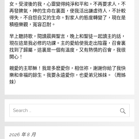
女。受浸後的我，心靈變得純淨和平和。不再要求人，不
再發脾氣，神的生命在裏面，使我活出謙虛待人，不計較
得失，不自怨自艾的生命。對家人的態度轉變了，現在是
積極樂觀，寬容忍耐。
早上聽詩歌，閱讀晨興聖言，晚上和聖徒ㄧ起讀主的話，
現在這是我必修的功課。主的愛給使我走出陰霾，召會裏
找到了歸屬，這裏是一個有溫度，又有熱情的召會，我很
開心！
親愛的主耶穌！我是多麽愛你，相信祢，謝謝你給了我快
樂和幸福的餘生。我要永遠愛你，也愛弟兄姊妹。（周姊
妹）
2026 年 8 月