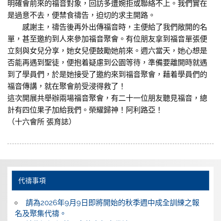
明確會前來的福音對象，回訪多遭婉拒或聯絡不上。我們實在
是過意不去，便禁食禱告，迫切的求主開路。
感謝主，禱告後再外出傳福音時，主便給了我們敞開的名
單，甚至邀約到人來參加福音聚會。有位朋友拿到福音單張便
立刻與女兒分享，她女兒便鼓勵她前來。週六當天，她心想是
否能再遇到聖徒，便抱着疑慮到公園等待，準備要離開時就遇
到了學員們，於是她接受了邀約來到福音聚會，藉着學員們的
福音傳講，就在聚會前受浸得救了！
這次開展共舉辦兩場福音聚會，有二十一位朋友聽見福音，總
計有四位果子加給我們。榮耀歸神！阿利路亞！
（十六會所 張育誌）
代禱事項
請為2026年9月9日即將開始的秋季週中成全訓練之報
名及聚集代禱。