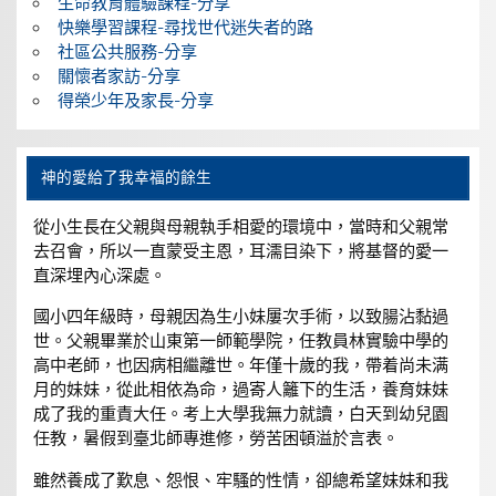
生命教育體驗課程-分享
快樂學習課程-尋找世代迷失者的路
社區公共服務-分享
關懷者家訪-分享
得榮少年及家長-分享
神的愛給了我幸福的餘生
從小生長在父親與母親執手相愛的環境中，當時和父親常
去召會，所以一直蒙受主恩，耳濡目染下，將基督的愛一
直深埋內心深處。
國小四年級時，母親因為生小妹屢次手術，以致腸沾黏過
世。父親畢業於山東第一師範學院，任教員林實驗中學的
高中老師，也因病相繼離世。年僅十歲的我，帶着尚未满
月的妹妹，從此相依為命，過寄人籬下的生活，養育妹妹
成了我的重責大任。考上大學我無力就讀，白天到幼兒園
任教，暑假到臺北師專進修，勞苦困頓溢於言表。
雖然養成了歎息、怨恨、牢騷的性情，卻總希望妹妹和我