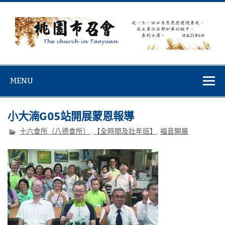
Skip
to
content
桃園市召會
桃園市召會The Church in Taoyuan City
MENU
小大湳G05站開展蒙恩報導
十六會所（八德會所）
,
【全時間及壯年班】
,
福音開展