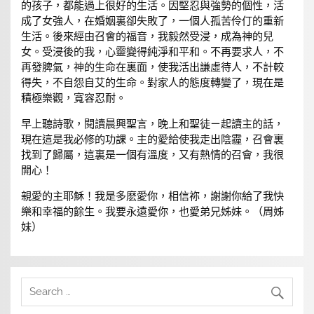
的孩子，都能過上很好的生活。因堅忍與強勢的個性，活
成了女強人，在婚姻裏卻失敗了，一個人孤苦伶仃的重新
生活。後來經由召會的福音，我毅然受浸，成為神的兒
女。受浸後的我，心靈變得純淨和平和。不再要求人，不
再發脾氣，神的生命在裏面，使我活出謙虛待人，不計較
得失，不自怨自艾的生命。對家人的態度轉變了，現在是
積極樂觀，寬容忍耐。
早上聽詩歌，閱讀晨興聖言，晚上和聖徒ㄧ起讀主的話，
現在這是我必修的功課。主的愛給使我走出陰霾，召會裏
找到了歸屬，這裏是一個有溫度，又有熱情的召會，我很
開心！
親愛的主耶穌！我是多麽愛你，相信祢，謝謝你給了我快
樂和幸福的餘生。我要永遠愛你，也愛弟兄姊妹。（周姊
妹）