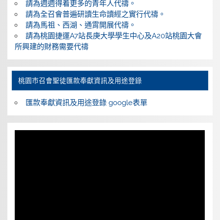
請為週週得着更多的青年人代禱。
請為全召會普遍研讀生命讀經之實行代禱。
請為馬祖、西湖、通霄開展代禱。
請為桃園捷運A7站長庚大學學生中心及A20站桃園大會
所興建的財務需要代禱
桃園巿召會聖徒匯款奉獻資訊及用途登錄
匯款奉獻資訊及用途登錄 google表單