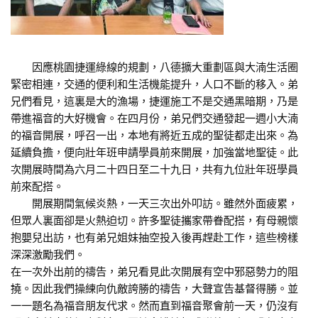
因應桃園捷運綠線的規劃，八德擴大重劃區與大湳生活圈
緊密相連，交通的便利和生活機能提升，人口不斷的移入。弟
兄們看見，這裏是大的漁場，捷運施工不是交通黑暗期，乃是
帶進福音的大好機會。在四月份，弟兄們交通發起一週小大湳
的福音開展，呼召一出，本地有將近五成的聖徒都走出來。為
延續負擔，便向壯年班申請學員前來開展，加強當地聖徒。此
次開展時間為六月二十四日至二十九日，共有九位壯年班學員
前來配搭。
開展期間氣候炎熱，一天三次出外叩訪。雖然外面疲累，
但眾人裏面卻是火熱迫切。許多聖徒攜家帶眷配搭，有母親懷
抱嬰兒出訪，也有弟兄姐妹抽空投入後再趕赴工作，這些榜樣
深深激勵我們。
在一次外出前的禱告，弟兄看見此次開展有空中邪惡勢力的阻
撓。因此我們操練向仇敵誇勝的禱告，大聲宣告基督得勝。並
一一題名為福音朋友代求。然而直到福音聚會前一天，仍沒有