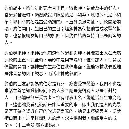
約伯記中，約伯是個完全且正直，敬畏神，遠離惡事的好人。
當遭遇苦難時，仍然能說『賜給的是耶和華，收取的也是耶和
華；耶和華的名是當受頌讚的』。直到長滿毒瘡，道德開始崩
壞，約伯開口咒詛自己的生日；埋怨神為何把他當成攻擊的對
象，也惡恨朋友對自己的批評，因約伯始終堅持自己是純全的
人。
約伯尋求神，求神讓他知道他的過犯與罪，神曝露出人在天然
道德的正直、完全時，無形中是與神隔絕。惟有謙卑，打開我
們靈的開關，讓神聖的生命住在我們裏面，纔能拯救我們脫離
是非善惡的因果觀念，而活出神的彰顯。
約伯的三友都認為約伯定是有罪，纔會受神懲治，我們不也是
常活在善惡知識樹原則下為人麼？總是覺得別人都是不對的
人，自己纔是無辜受害者。惟有呼求主名，纔能活在生命亮光
中。這也讓我看見說話是件頂重要的事，顯出我們這人的光景
是否正確？認識自己的說話是急躁的，總是未經過思考，話就
衝口而出，甚至打斷別人的話。求主憐憫我，繼續受主的成
全。（十二會所 鄭亦俽姊妹）