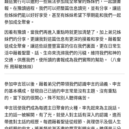
藉這實行可以邀約一些無法參加成全聚會的姊妹們，一起讀書
報。在豫讀過程，我們可以把整篇信息讀完，並有分享，讓這
些姊妹們能以好好享受，甚至有姊妹希望下學期能和我們一起
參加成全聚會。
因着有豫讀，當我們再進入重點時就更加清楚了，加上弟兄姊
妹們的分享，更讓我對這篇信息有更深的摸着和享受。藉着聖
徒成全聚會，讓這些話豐豐富富的住在我們裏面，更在日常生
活中藉着聖靈、話、生命來洗滌我們的污穢，維持我們和神的
交通，供應我們，使所讀的書報成為我們實際的幫助。（八會
所 周蔡敏姊妹）
參加申言班以後，藉着弟兄們帶領我們認識申言的涵義、申言
的基本構成，發現自己已過的申言常是沒有主題、沒有重點
的，當下說的很開心，殊不知別人聽得痛苦。
申言班使我們成為每週主日聚會的火種，率先起來為主說話。
主的話一被解開，有了光，就使人對主話有深入的認識，進而
帶進對主話的經歷。每週藉着聖徒從經節、眞理啓示及個人生
命經歷的申言，將基督追測不盡的豐富彰顯出來。雖僅是三分