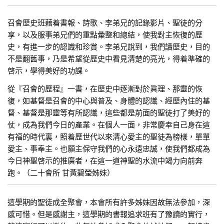
召會歷史班藉着書報、詩歌、李弟兄的記錄影片、聖徒的分
享，以及服事弟兄們的重點彙整和總結，使我對主恢復的歷
史，有進一步的認識和珍賞。李弟兄說到，我們讀歷史，目的
不是翻舊事，乃是希望從歷史中看見清楚的亮光，得着準確的
啓示，學得美好的功課。
從『召會的歷程』一書，在歷史中逐漸對於眞理、那靈的恢
復，如基督是召會的中心與普及、身體的認識、經歷內住的基
督、基督是那靈等有所認識，這些都是前面的聖徒打了美好的
仗，成為我們今日的產業。在個人一面，非常慶幸自己身在這
有福的時代裏，照着歷世代以來清心愛主的聖徒為榜樣，單單
愛主、事奉主。也願主保守我們的心永遠忠誠，使我們都成為
今日神聖啓示的推廣者，在這一道神聖的水流中竭力向前奔
跑。（二十會所 甘黃碧瑩姊妹）
這學期的聖徒成全聚會，本會所有許多姊妹因故無法參加，深
感可惜。但是感謝主，這學期的書報追求班有了豫讀的實行，