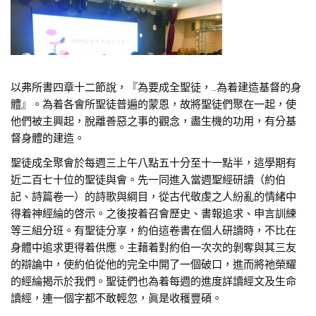
以弗所書四章十二節說，『為要成全聖徒，…為着建造基督的身
體』。為着各會所聖徒普遍的蒙恩，故將聖徒們聚在一起，使
他們被主興起，脫離善惡之事的觀念，盡生機的功用，有分基
督身體的建造。
聖徒成全聚會於每週三上午八點五十分至十一點半，這學期有
近二百七十位的聖徒與會。先一同進入當週聖經研讀（約伯
記、詩篇卷一）的詩歌與綱目，從古代敬虔之人紛亂的情緒中
得着神經綸的啓示。之後按着召會歷史、書報追求、申言訓練
等三組分班。有聖徒分享，約伯這卷書在個人研讀時，不比在
身體中追求更得着供應。主藉着對約伯一次次的剝奪與其三友
的辯論中，使約伯從他的完全中開了一個破口，進而將祂榮耀
的經綸揭示於我們。聖徒們也為着每週的進度詳讀經文及生命
讀經，連一個字都不敢輕忽，眞是收穫豐碩。