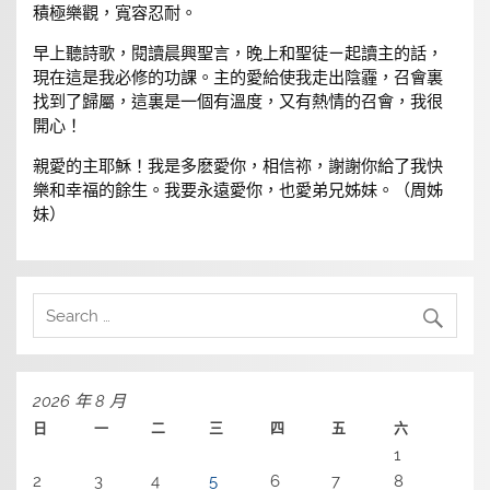
積極樂觀，寬容忍耐。
早上聽詩歌，閱讀晨興聖言，晚上和聖徒ㄧ起讀主的話，
現在這是我必修的功課。主的愛給使我走出陰霾，召會裏
找到了歸屬，這裏是一個有溫度，又有熱情的召會，我很
開心！
親愛的主耶穌！我是多麽愛你，相信祢，謝謝你給了我快
樂和幸福的餘生。我要永遠愛你，也愛弟兄姊妹。（周姊
妹）
2026 年 8 月
日
一
二
三
四
五
六
1
2
3
4
5
6
7
8