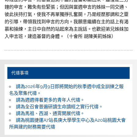
鐘的申言，難免有些緊張；但因與當週申言的姊妹一同交通、
彼此扶持打氣，使我不再單獨掙扎奮鬬，乃是經歷那調和之靈
的引導，帶領我找到申言的方向。我願意繼續在主的話上有渴
慕和操練，主日中自然的站起來為主說話。也歡迎弟兄姊妹加
入申言班，建造基督的身體。（十會所 胡陳美莉姊妹）
代禱事項
請為2026年9月9日即將開始的秋季週中成全訓練之報
名及聚集代禱。
請為週週得着更多的青年人代禱。
請為全召會普遍研讀生命讀經之實行代禱。
請為馬祖、西湖、通霄開展代禱。
請為桃園捷運A7站長庚大學學生中心及A20站桃園大會
所興建的財務需要代禱