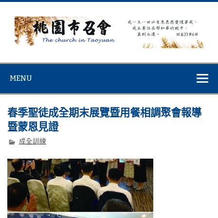
Skip
to
content
桃園市召會
桃園市召會The Church in Taoyuan City
MENU
春季聖徒成全期末展覽暨用餐相調聚會報導
暨蒙恩見證
成全訓練