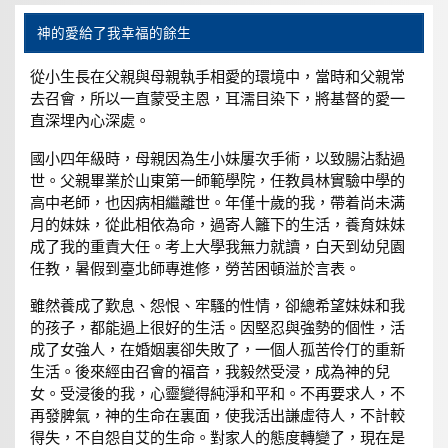
神的愛給了我幸福的餘生
從小生長在父親與母親執手相愛的環境中，當時和父親常
去召會，所以一直蒙受主恩，耳濡目染下，將基督的愛一
直深埋內心深處。
國小四年級時，母親因為生小妹屢次手術，以致腸沾黏過
世。父親畢業於山東第一師範學院，任教員林實驗中學的
高中老師，也因病相繼離世。年僅十歲的我，帶着尚未满
月的妹妹，從此相依為命，過寄人籬下的生活，養育妹妹
成了我的重責大任。考上大學我無力就讀，白天到幼兒園
任教，暑假到臺北師專進修，勞苦困頓溢於言表。
雖然養成了歎息、怨恨、牢騷的性情，卻總希望妹妹和我
的孩子，都能過上很好的生活。因堅忍與強勢的個性，活
成了女強人，在婚姻裏卻失敗了，一個人孤苦伶仃的重新
生活。後來經由召會的福音，我毅然受浸，成為神的兒
女。受浸後的我，心靈變得純淨和平和。不再要求人，不
再發脾氣，神的生命在裏面，使我活出謙虛待人，不計較
得失，不自怨自艾的生命。對家人的態度轉變了，現在是