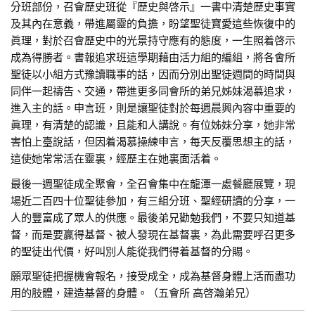
分班部份，召會歷史班從『歷史與啓示』一書中清楚歷史事實
及其內在意義，帶進屬靈的負擔，盼望聖徒寶愛這些恢復中的
眞理，對於召會歷史中的光景持守應有的態度，一生照着啓示
成為得勝者。書報追求班這學期藉由活力組的編組，將各會所
聖徒以小組方式豫讀職事的話，因而分別出聖徒週間的時間與
同伴一起禱告、交通，帶進更多同會所的弟兄姊妹渴慕追求，
進入主的話。申言班，則是讓聖徒對於每週晨興內容中重要的
眞理，有清楚的認識，且能和人講說。有位姊妹分享，她非常
害怕上臺說話，但因着渴慕操練申言，每天反覆思想主的話，
這使她常常活在靈裏，經歷主在她裏面活着。
最後一週聖徒成全聚會，全召會集中在龍潭一處餐廳展覽，現
場近二百四十位聖徒參加，有三組分班、聖經研讀的分享，一
人的豐富成了眾人的供應。最後弟兄勸勉我們，不要只知道基
督，而是要贏得基督、被人發現在基督裏，為此需要呼召更多
的聖徒出代價，好叫別人能從我們得着基督的分賜。
願眾聖徒把握機會報名，接受成全，成為基督身體上活而盡功
用的肢體，建造基督的身體。（五會所 高啓瀚弟兄）