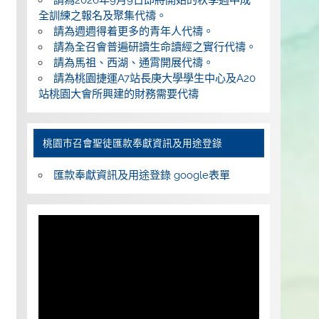
全訓練之報名及聚集代禱。
請為週週得着更多的青年人代禱。
請為全召會普遍研讀生命讀經之實行代禱。
請為馬祖、西湖、通霄開展代禱。
請為桃園捷運A7站長庚大學學生中心及A20
站桃園大會所興建的財務需要代禱
桃園巿召會聖徒匯款奉獻資訊及用途登錄
匯款奉獻資訊及用途登錄 google表單