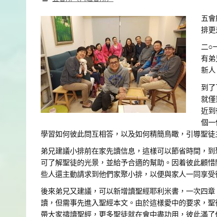
五會
排更
二○
有弟
新人
到了
就僅
近到
個一
學習如何彼此問互相答，以及如何精簡鳥瞰，引導聖徒
弟兄建議小排前在家先讀信息，這樣可以節省時間，到
可了解聖徒的光景，並給予合適的幫助。因着彼此顧惜
些人還主動請求到他們家聚小排，以便與家人一同享受
後來弟兄又建議，可以新增讀聖經耶利米書，一次四章
讀，但需事先進入聖經本文。由於這樣愛中的要求，聖
帶大家禱讀聖經，更多聖徒就在會中盡功用，彼此滿了