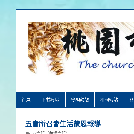
Skip
to
content
桃園市召會
桃園市召會The Church in Taoyuan 
首頁
下載專區
專項動態
相關網站
各
五會所召會生活蒙恩報導
五會所（內壢會所）