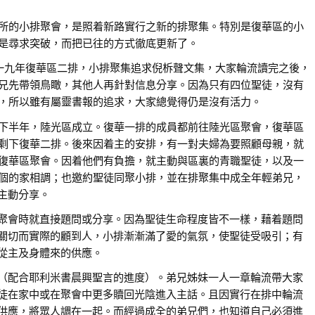
所的小排聚會，是照着新路實行之新的排聚集。特別是復華區的小
是尋求突破，而把已往的方式徹底更新了。
一九年復華區二排，小排聚集追求倪柝聲文集，大家輪流讀完之後，
兄先帶領鳥瞰，其他人再針對信息分享。因為只有四位聖徒，沒有
，所以雖有屬靈書報的追求，大家總覺得仍是沒有活力。
下半年，陸光區成立。復華一排的成員都前往陸光區聚會，復華區
剩下復華二排。後來因着主的安排，有一對夫婦為要照顧母親，就
復華區聚會。因着他們有負擔，就主動與區裏的青職聖徒，以及一
個的家相調；也邀約聖徒同聚小排，並在排聚集中成全年輕弟兄，
主動分享。
聚會時就直接題問或分享。因為聖徒生命程度皆不一樣，藉着題問
關切而實際的顧到人，小排漸漸滿了愛的氣氛，使聖徒受吸引；有
從主及身體來的供應。
（配合耶利米書晨興聖言的進度）。弟兄姊妹一人一章輪流帶大家
徒在家中或在聚會中更多贖回光陰進入主話。且因實行在排中輪流
供應，將眾人調在一起。而經過成全的弟兄們，也知道自己必須進