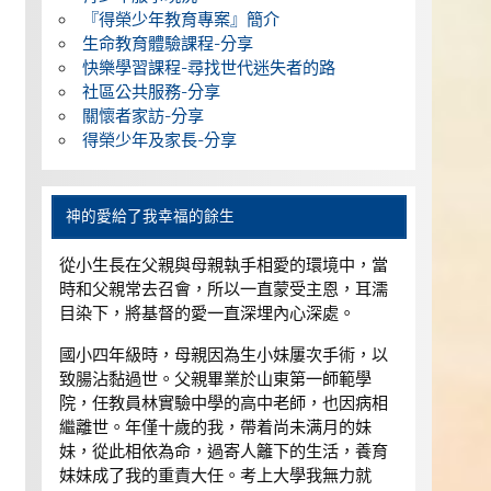
『得榮少年教育專案』簡介
生命教育體驗課程-分享
快樂學習課程-尋找世代迷失者的路
社區公共服務-分享
關懷者家訪-分享
得榮少年及家長-分享
神的愛給了我幸福的餘生
從小生長在父親與母親執手相愛的環境中，當
時和父親常去召會，所以一直蒙受主恩，耳濡
目染下，將基督的愛一直深埋內心深處。
國小四年級時，母親因為生小妹屢次手術，以
致腸沾黏過世。父親畢業於山東第一師範學
院，任教員林實驗中學的高中老師，也因病相
繼離世。年僅十歲的我，帶着尚未满月的妹
妹，從此相依為命，過寄人籬下的生活，養育
妹妹成了我的重責大任。考上大學我無力就