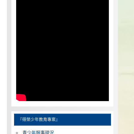
『得榮少年教育專案』
青少年服事現況