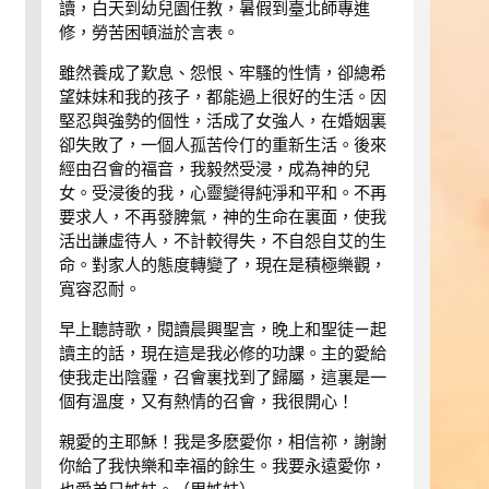
讀，白天到幼兒園任教，暑假到臺北師專進
修，勞苦困頓溢於言表。
雖然養成了歎息、怨恨、牢騷的性情，卻總希
望妹妹和我的孩子，都能過上很好的生活。因
堅忍與強勢的個性，活成了女強人，在婚姻裏
卻失敗了，一個人孤苦伶仃的重新生活。後來
經由召會的福音，我毅然受浸，成為神的兒
女。受浸後的我，心靈變得純淨和平和。不再
要求人，不再發脾氣，神的生命在裏面，使我
活出謙虛待人，不計較得失，不自怨自艾的生
命。對家人的態度轉變了，現在是積極樂觀，
寬容忍耐。
早上聽詩歌，閱讀晨興聖言，晚上和聖徒ㄧ起
讀主的話，現在這是我必修的功課。主的愛給
使我走出陰霾，召會裏找到了歸屬，這裏是一
個有溫度，又有熱情的召會，我很開心！
親愛的主耶穌！我是多麽愛你，相信祢，謝謝
你給了我快樂和幸福的餘生。我要永遠愛你，