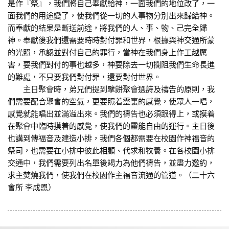
是作『祭』，我們將自己奉獻給神，一面我們的地位改了，一
面我們的用途變了，使我們從一切的人事物分別出來歸給神。
而奉獻的結果是斷送前途，將我們的人、事、物、己完全歸
神。奉獻後我們還需要時時對付罪和世界，根據與神交通所蒙
的光照，承認並對付自己的罪行，當神在我們身上作工越厲
害，要我們對付的事也越多，神要除去一切攔阻我們生命長進
的難處，不只要我們對付罪，還要對付世界。
主日聚會時，弟兄們提到擘餅聚會選詩及禱告的原則，我
們需要配合聚會的空氣，更要照着靈裏的感覺，使眾人一唱，
感覺就能唱出並滿溢出來。我們的禱告也必須跟得上，或摸着
在聚會中臨時摸着的感覺，使我們的靈能自由的運行。主日後
也講到傳福音及建造小排，我們各個都需要在校園作神福音的
祭司，也需要在小排中彼此相顧、代求和牧養。在各校園小排
交通中，我們需要列出名單後竭力為他們禱告，並盡力邀約，
求主焚燒我們，使我們在校園作主福音流通的管道。（二十六
會所 李成恩）