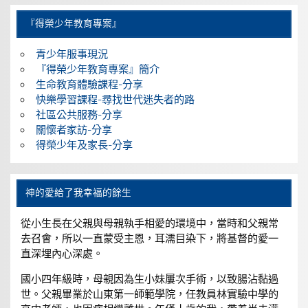
『得榮少年教育專案』
青少年服事現況
『得榮少年教育專案』簡介
生命教育體驗課程-分享
快樂學習課程-尋找世代迷失者的路
社區公共服務-分享
關懷者家訪-分享
得榮少年及家長-分享
神的愛給了我幸福的餘生
從小生長在父親與母親執手相愛的環境中，當時和父親常
去召會，所以一直蒙受主恩，耳濡目染下，將基督的愛一
直深埋內心深處。
國小四年級時，母親因為生小妹屢次手術，以致腸沾黏過
世。父親畢業於山東第一師範學院，任教員林實驗中學的