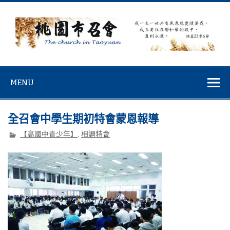
Skip
to
content
桃園市召會
桃園市召會The Church in Taoyuan City
MENU
全召會中學生期初特會蒙恩報導
【高國中青少年】
,
相調特會