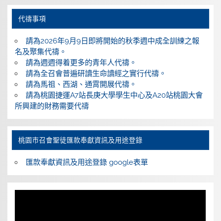
代禱事項
請為2026年9月9日即將開始的秋季週中成全訓練之報
名及聚集代禱。
請為週週得着更多的青年人代禱。
請為全召會普遍研讀生命讀經之實行代禱。
請為馬祖、西湖、通霄開展代禱。
請為桃園捷運A7站長庚大學學生中心及A20站桃園大會
所興建的財務需要代禱
桃園巿召會聖徒匯款奉獻資訊及用途登錄
匯款奉獻資訊及用途登錄 google表單