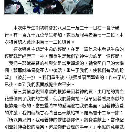
本次中學生期初特會於八月三十及三十一日在一會所舉
行。有一百九十九位學生參加，家長及服事者為七十三位，本
次特會總人數達兩百七十二位與會。
這次特會主題是生命的經歷，在第一篇信息中看見生命的
經歷就是經歷三一神，而重生是我們對神生命的第一個經歷。
『我們主耶穌基督的神與父是當受頌讚的，祂曾照自己的大憐
憫，藉耶穌基督從死人中復活，重生了我們，使我們有活的盼
望』（彼前一3）。我們重生後，該照着裏面聖靈的工作來了結
已往，直到我們裏面感覺生命平安。
第三篇信息説到奉獻的根據是因着神的買，主用祂的寶血
花重價買了我們的主權，使我們歸向祂。但單因着看見奉獻的
根據是不彀的，當聖靈將神的愛澆灌在我們裏面，因着神這愛
的沖激，我們就能甘心將自己奉獻給神。羅馬書十二章一節：
『所以弟兄們，我藉着神的憐恤勸你們，將身體獻上，當作聖
別並討神喜悦的活祭，這是你們合理的事奉。』奉獻的意義就