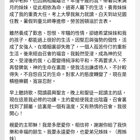
高中老師，也因病相繼離世。年僅十歲的我，帶着尚未满
月的妹妹，從此相依為命，過寄人籬下的生活，養育妹妹
成了我的重責大任。考上大學我無力就讀，白天到幼兒園
任教，暑假到臺北師專進修，勞苦困頓溢於言表。
雖然養成了歎息、怨恨、牢騷的性情，卻總希望妹妹和我
的孩子，都能過上很好的生活。因堅忍與強勢的個性，活
成了女強人，在婚姻裏卻失敗了，一個人孤苦伶仃的重新
生活。後來經由召會的福音，我毅然受浸，成為神的兒
女。受浸後的我，心靈變得純淨和平和。不再要求人，不
再發脾氣，神的生命在裏面，使我活出謙虛待人，不計較
得失，不自怨自艾的生命。對家人的態度轉變了，現在是
積極樂觀，寬容忍耐。
早上聽詩歌，閱讀晨興聖言，晚上和聖徒ㄧ起讀主的話，
現在這是我必修的功課。主的愛給使我走出陰霾，召會裏
找到了歸屬，這裏是一個有溫度，又有熱情的召會，我很
開心！
親愛的主耶穌！我是多麽愛你，相信祢，謝謝你給了我快
樂和幸福的餘生。我要永遠愛你，也愛弟兄姊妹。（周姊
妹）