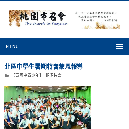
Skip
to
content
桃園市召會
桃園市召會The Church in Taoyuan City
MENU
北區中學生暑期特會蒙恩報導
【高國中青少年】
,
相調特會