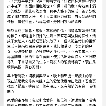
世。父親畢業於山東第一師範學院，任教員林實驗中學的
高中老師，也因病相繼離世。年僅十歲的我，帶着尚未满
月的妹妹，從此相依為命，過寄人籬下的生活，養育妹妹
成了我的重責大任。考上大學我無力就讀，白天到幼兒園
任教，暑假到臺北師專進修，勞苦困頓溢於言表。
雖然養成了歎息、怨恨、牢騷的性情，卻總希望妹妹和我
的孩子，都能過上很好的生活。因堅忍與強勢的個性，活
成了女強人，在婚姻裏卻失敗了，一個人孤苦伶仃的重新
生活。後來經由召會的福音，我毅然受浸，成為神的兒
女。受浸後的我，心靈變得純淨和平和。不再要求人，不
再發脾氣，神的生命在裏面，使我活出謙虛待人，不計較
得失，不自怨自艾的生命。對家人的態度轉變了，現在是
積極樂觀，寬容忍耐。
早上聽詩歌，閱讀晨興聖言，晚上和聖徒ㄧ起讀主的話，
現在這是我必修的功課。主的愛給使我走出陰霾，召會裏
找到了歸屬，這裏是一個有溫度，又有熱情的召會，我很
開心！
親愛的主耶穌！我是多麽愛你，相信祢，謝謝你給了我快
樂和幸福的餘生。我要永遠愛你，也愛弟兄姊妹。（周姊