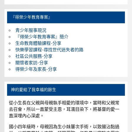
『得榮少年教育專案』
青少年服事現況
『得榮少年教育專案』簡介
生命教育體驗課程-分享
快樂學習課程-尋找世代迷失者的路
社區公共服務-分享
關懷者家訪-分享
得榮少年及家長-分享
神的愛給了我幸福的餘生
從小生長在父親與母親執手相愛的環境中，當時和父親常
去召會，所以一直蒙受主恩，耳濡目染下，將基督的愛一
直深埋內心深處。
國小四年級時，母親因為生小妹屢次手術，以致腸沾黏過