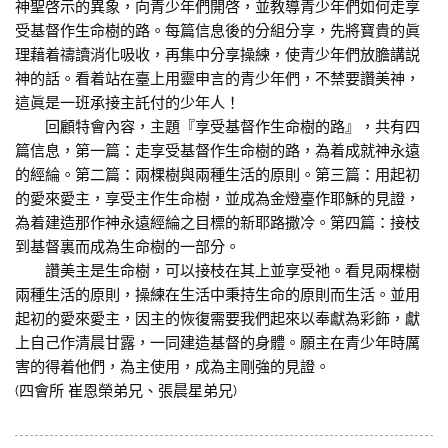
神聖啓示的異象，向青少年們開啓，並教導青少年們如何走享
受基督作生命樹的路。每篇信息後的分組分享，先將寶貴的眞
理藉着禱讀消化吸收，再集中分享操練，使青少年們放膽講説
神的話。看着站在臺上用靈申言的青少年們，不禁要讚美神，
這眞是一班承接主託付的少年人！
回顧特會內容，主題『享受基督作生命樹的路』，共有四
篇信息，第一篇：走享受基督作生命樹的路，為着成就神永遠
的經綸。第二篇：兩棵樹與兩種生活的原則。第三篇：用起初
的愛來愛主，享受主作生命樹，並成為金燈臺作耶穌的見證，
為着建造那作神永遠經綸之目標的新耶路撒冷。第四篇：接枝
到基督裏而成為生命樹的一部分。
讚美主是生命樹，可以接枝在其上並享受祂。看見兩棵樹
兩種生活的原則，操練在生活中秉持生命的原則而生活。並用
起初的愛來愛主，因主的恢復需要我們起來以奉獻為彩飾，獻
上自己作清晨甘露，一同建造基督的身體。願主在青少年時厲
害的得着他們，為主使用，成為主剛強的見證。
(四會所 崔恩榮弟兄、張晨星弟兄)