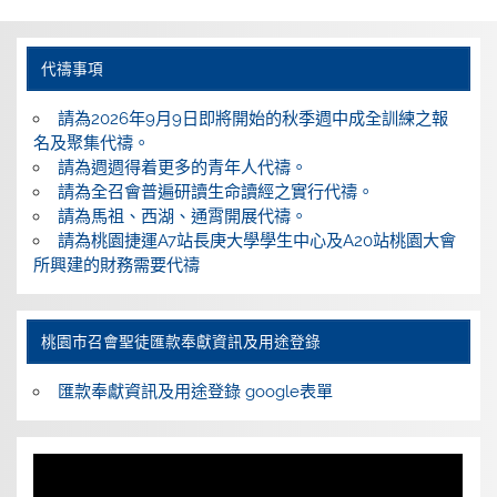
代禱事項
請為2026年9月9日即將開始的秋季週中成全訓練之報
名及聚集代禱。
請為週週得着更多的青年人代禱。
請為全召會普遍研讀生命讀經之實行代禱。
請為馬祖、西湖、通霄開展代禱。
請為桃園捷運A7站長庚大學學生中心及A20站桃園大會
所興建的財務需要代禱
桃園巿召會聖徒匯款奉獻資訊及用途登錄
匯款奉獻資訊及用途登錄 google表單