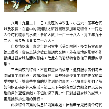
八月十九至二十一日，北區的中學生、小五六、服事者們
以及家長，在臺中的漢翔航太研習園區參加暑期特會，一同進
入今時代職事的水流。參加人數共一百一十八人，青少年九十
二人，家長與服事者二十六人。
自疫情以來，青少年的召會生活受到限制，多次特會都是
線上舉辦，實在是缺少彼此相調與交通。外在環境的影響不能
斷絕基督身體肢體的聯結，故此次的暑期特會恢復了實體的聚
集。
三天兩夜的特會，不僅有豐富的信息，還有服事者們每天
陪同青少年晨興、晚禱和背經，這些操練使青少年們更深的享
受神的話，讓這些生命的話作到他們裏面，也讓青少年們了解
如何過正確的神人生活。第二天下午的寢室活力組交通以及有
趣的戶外聖經遊戲，不但加深了青少年們對基督身體的感覺，
更是操練排生活的實行。
此次特會四篇的信息和兩篇專題，神藉着弟兄們將今時代