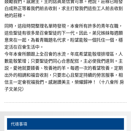
鼓勵我們。感謝主，主的話眞是信實可靠。祂説，莊稼已經發
白成熟正等着我們前去收割，求主打發我們這些工人前去收割
祂的莊稼。
同時，這段時間整理名單時發現，本會所有許多的青年在職，
這些聖徒有很多是召會聖徒的下一代。因此，弟兄姊妹每週願
意來在一起，為着青職題名代求，盼望能彀一個托住一個，穩
定活在召會生活中。
今年本會所願跟上全召會的水流，年底希望能彀增排增區，人
數能彀繁增；只要聖徒們同心合意配搭，主必使我們達到。主
説，愛祂就要餧養、牧養祂的羊。每週一次的看望牧養，定期
出外的相調和福音收割，只要忠心且堅定持續的勞苦服事，相
信主一定會祝福我們。感謝讚美主，榮耀歸神！（十八會所 房
子文弟兄）
代禱事項