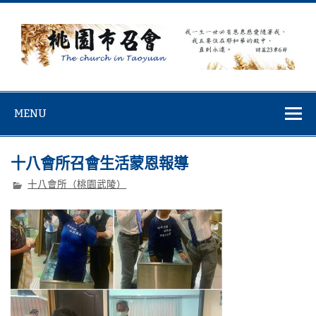
Skip
to
content
桃園市召會
桃園市召會The Church in Taoyuan City
MENU
十八會所召會生活蒙恩報導
十八會所（桃園武陵）