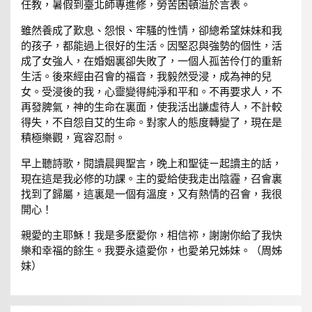
任教，暑假到臺北師專進修，勞苦困頓溢於言表。
雖然養成了歎息、怨恨、牢騷的性情，卻總希望妹妹和我
的孩子，都能過上很好的生活。因堅忍與強勢的個性，活
成了女強人，在婚姻裏卻失敗了，一個人孤苦伶仃的重新
生活。後來經由召會的福音，我毅然受浸，成為神的兒
女。受浸後的我，心靈變得純淨和平和。不再要求人，不
再發脾氣，神的生命在裏面，使我活出謙虛待人，不計較
得失，不自怨自艾的生命。對家人的態度轉變了，現在是
積極樂觀，寬容忍耐。
早上聽詩歌，閱讀晨興聖言，晚上和聖徒ㄧ起讀主的話，
現在這是我必修的功課。主的愛給使我走出陰霾，召會裏
找到了歸屬，這裏是一個有溫度，又有熱情的召會，我很
開心！
親愛的主耶穌！我是多麽愛你，相信祢，謝謝你給了我快
樂和幸福的餘生。我要永遠愛你，也愛弟兄姊妹。（周姊
妹）