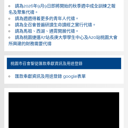
請為2026年9月9日即將開始的秋季週中成全訓練之報
名及聚集代禱。
請為週週得着更多的青年人代禱。
請為全召會普遍研讀生命讀經之實行代禱。
請為馬祖、西湖、通霄開展代禱。
請為桃園捷運A7站長庚大學學生中心及A20站桃園大會
所興建的財務需要代禱
桃園巿召會聖徒匯款奉獻資訊及用途登錄
匯款奉獻資訊及用途登錄 google表單