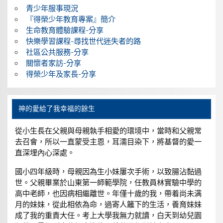
青少年服事現況
『得榮少年教育專案』簡介
生命教育體驗課程-分享
快樂學習課程-尋找世代迷失者的路
社區公共服務-分享
關懷者家訪-分享
得榮少年及家長-分享
神的愛給了我幸福的餘生
從小生長在父親與母親執手相愛的環境中，當時和父親常
去召會，所以一直蒙受主恩，耳濡目染下，將基督的愛一
直深埋內心深處。
國小四年級時，母親因為生小妹屢次手術，以致腸沾黏過
世。父親畢業於山東第一師範學院，任教員林實驗中學的
高中老師，也因病相繼離世。年僅十歲的我，帶着尚未满
月的妹妹，從此相依為命，過寄人籬下的生活，養育妹妹
成了我的重責大任。考上大學我無力就讀，白天到幼兒園