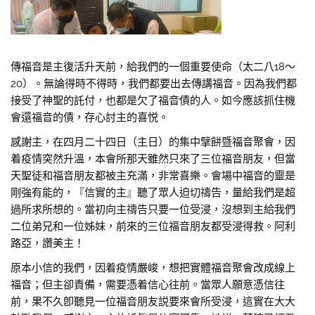
傳福音是主復活升天前，給我們的一個重要使命（太二八18～
20）。無論得時不得時，我們都要出去傳講福音。因為我們都
接受了神聖的託付，也都是欠了福音債的人。如今應該抓住機
會還福音的債，存心討主的喜悦。
感謝主，在四月二十四日（主日）的集中擘餅暨福音聚會，因
着疫情突然升溫，本會所那天雖然只來了三位福音朋友，但當
天聖徒和福音朋友都被主充滿，非常喜樂。會場中福音的靈是
剛強有能的，『信實的主』聽了眾人迫切禱告，量給我們是超
過所求所想的。當初向主禱告只要一位受浸，沒想到主給我們
二位弟兄和一位姊妹，前來的三位福音朋友都受浸得救。阿利
路亞，讚美主！
原本小信的我們，因着疫情嚴峻，想把實體福音聚會改成線上
福音；但主卻責備，需要憑着信心往前。當眾人願意憑信往
前，果不久卽聽見一位福音朋友説要來會所受浸，這實在大大