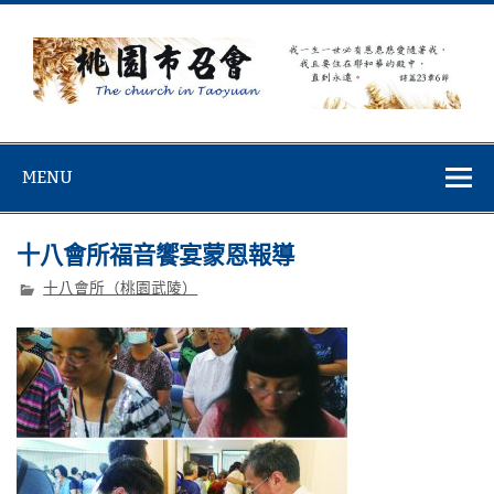
Skip
to
content
桃園市召會
桃園市召會The Church in Taoyuan City
MENU
十八會所福音饗宴蒙恩報導
十八會所（桃園武陵）