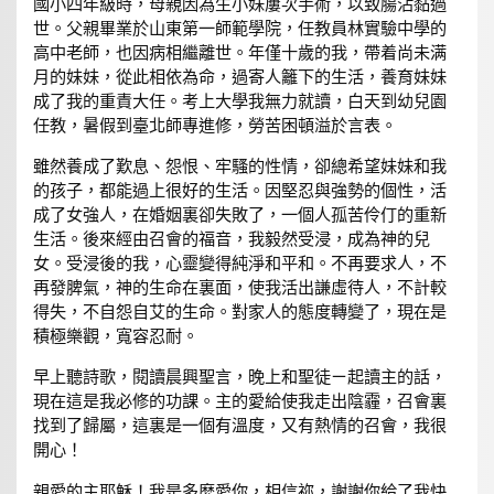
國小四年級時，母親因為生小妹屢次手術，以致腸沾黏過
世。父親畢業於山東第一師範學院，任教員林實驗中學的
高中老師，也因病相繼離世。年僅十歲的我，帶着尚未满
月的妹妹，從此相依為命，過寄人籬下的生活，養育妹妹
成了我的重責大任。考上大學我無力就讀，白天到幼兒園
任教，暑假到臺北師專進修，勞苦困頓溢於言表。
雖然養成了歎息、怨恨、牢騷的性情，卻總希望妹妹和我
的孩子，都能過上很好的生活。因堅忍與強勢的個性，活
成了女強人，在婚姻裏卻失敗了，一個人孤苦伶仃的重新
生活。後來經由召會的福音，我毅然受浸，成為神的兒
女。受浸後的我，心靈變得純淨和平和。不再要求人，不
再發脾氣，神的生命在裏面，使我活出謙虛待人，不計較
得失，不自怨自艾的生命。對家人的態度轉變了，現在是
積極樂觀，寬容忍耐。
早上聽詩歌，閱讀晨興聖言，晚上和聖徒ㄧ起讀主的話，
現在這是我必修的功課。主的愛給使我走出陰霾，召會裏
找到了歸屬，這裏是一個有溫度，又有熱情的召會，我很
開心！
親愛的主耶穌！我是多麽愛你，相信祢，謝謝你給了我快