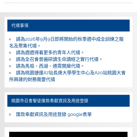
代禱事項
請為2026年9月9日即將開始的秋季週中成全訓練之報
名及聚集代禱。
請為週週得着更多的青年人代禱。
請為全召會普遍研讀生命讀經之實行代禱。
請為馬祖、西湖、通霄開展代禱。
請為桃園捷運A7站長庚大學學生中心及A20站桃園大會
所興建的財務需要代禱
桃園巿召會聖徒匯款奉獻資訊及用途登錄
匯款奉獻資訊及用途登錄 google表單