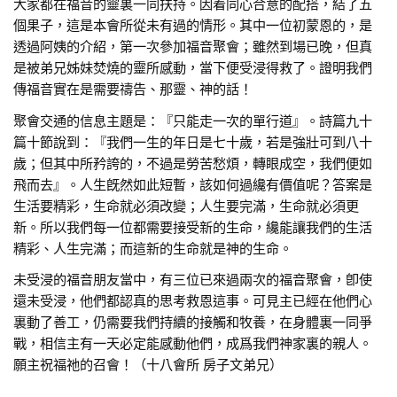
大家都在福音的靈裏一同扶持。因着同心合意的配搭，結了五
個果子，這是本會所從未有過的情形。其中一位初蒙恩的，是
透過阿姨的介紹，第一次參加福音聚會；雖然到場已晚，但真
是被弟兄姊妹焚燒的靈所感動，當下便受浸得救了。證明我們
傳福音實在是需要禱告、那靈、神的話！
聚會交通的信息主題是：『只能走一次的單行道』。詩篇九十
篇十節說到：『我們一生的年日是七十歲，若是強壯可到八十
歲；但其中所矜誇的，不過是勞苦愁煩，轉眼成空，我們便如
飛而去』。人生旣然如此短暫，該如何過纔有價值呢？答案是
生活要精彩，生命就必須改變；人生要完滿，生命就必須更
新。所以我們每一位都需要接受新的生命，纔能讓我們的生活
精彩、人生完滿；而這新的生命就是神的生命。
未受浸的福音朋友當中，有三位已來過兩次的福音聚會，卽使
還未受浸，他們都認真的思考救恩這事。可見主已經在他們心
裏動了善工，仍需要我們持續的接觸和牧養，在身體裏一同爭
戰，相信主有一天必定能感動他們，成爲我們神家裏的親人。
願主祝福祂的召會！（十八會所 房子文弟兄）