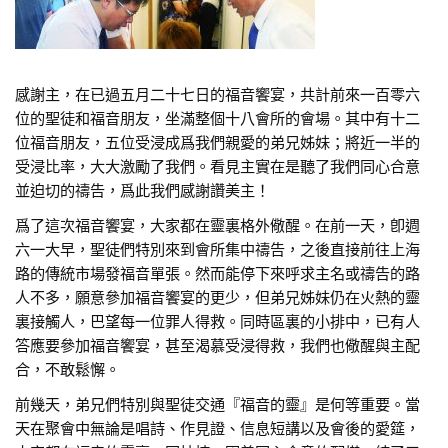
感謝主，在已過五月二十七日的福音饗宴，共計前來一百零六
位的聖徒和福音朋友，坐滿整個十八會所的會場。其中有十二
位福音朋友，五位受浸成爲我們親愛的弟兄姊妹；將近一半的
受浸比率，大大激勵了我們。看見主實在是聽了我們同心合意
並迫切的禱告，爲此我們感謝讚美主！
爲了這次福音饗宴，大家都在靈裏格外儆醒。在前一天，卽週
六一大早，聖徒們特別來到會所集中禱告，之後直接前往上海
路的傳統市場發福音單張。然而能停下來呼求主名或禱告的路
人不多，願意參加福音饗宴的更少，但弟兄姊妹仍在火熱的靈
裏接觸人，巴望每一位罪人得救。同時區裏的小排中，已有人
答應要參加福音饗宴，甚至渴慕受浸得救，我們也儆醒與主配
合，不敢鬆懈。
前幾天，弟兄們特別與聖徒交通『福音的靈』是何等重要。當
天在聚會中無論是唱詩、作見證、信息短講以及會後的愛筵，