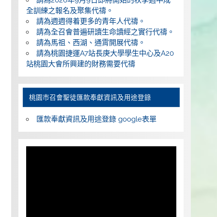
全訓練之報名及聚集代禱。
請為週週得着更多的青年人代禱。
請為全召會普遍研讀生命讀經之實行代禱。
請為馬祖、西湖、通霄開展代禱。
請為桃園捷運A7站長庚大學學生中心及A20
站桃園大會所興建的財務需要代禱
桃園巿召會聖徒匯款奉獻資訊及用途登錄
匯款奉獻資訊及用途登錄 google表單