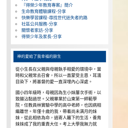
『得榮少年教育專案』簡介
生命教育體驗課程-分享
快樂學習課程-尋找世代迷失者的路
社區公共服務-分享
關懷者家訪-分享
得榮少年及家長-分享
神的愛給了我幸福的餘生
從小生長在父親與母親執手相愛的環境中，當
時和父親常去召會，所以一直蒙受主恩，耳濡
目染下，將基督的愛一直深埋內心深處。
國小四年級時，母親因為生小妹屢次手術，以
致腸沾黏過世。父親畢業於山東第一師範學
院，任教員林實驗中學的高中老師，也因病相
繼離世。年僅十歲的我，帶着尚未满月的妹
妹，從此相依為命，過寄人籬下的生活，養育
妹妹成了我的重責大任。考上大學我無力就