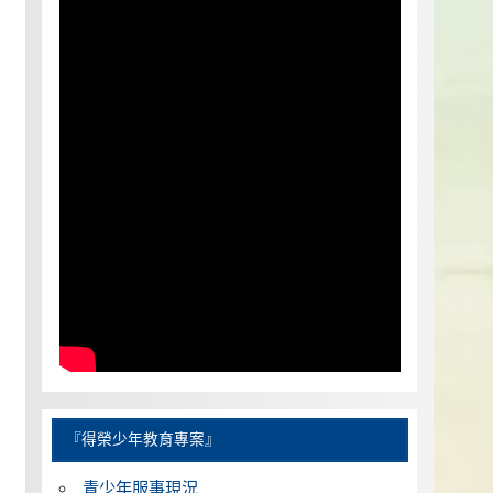
『得榮少年教育專案』
青少年服事現況