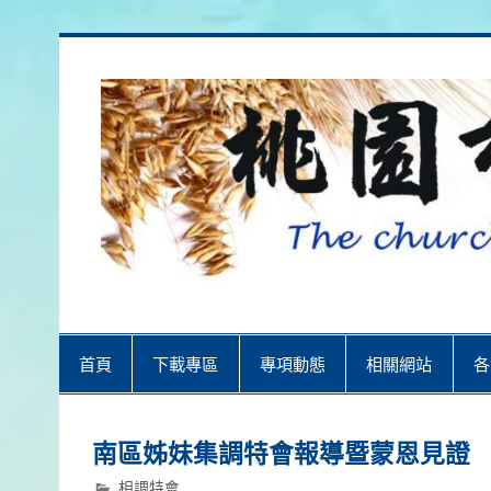
Skip
to
content
桃園市召會
桃園市召會The Church in Taoyuan 
首頁
下載專區
專項動態
相關網站
各
南區姊妹集調特會報導暨蒙恩見證
相調特會