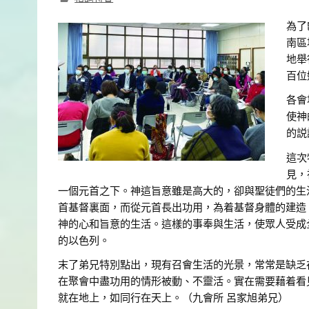
為了
南區
地舉
百位
各會
使神
的説
這次
見，
一個元首之下。神這旨意雖是高大的，卻與聖徒們的生
首基督裏面，而從元首長出功用，為着基督身體的建造
神的心和旨意的生活。這樣的事奉與生活，使眾人受成
的以色列。
末了弟兄特別點出，現有召會生活的光景，常常是缺乏
在聚會中盡功用的情形被動、不靈活。實在需要藉着看
就在地上，如同行在天上。（九會所 呂家旭弟兄）