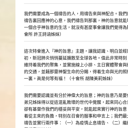
我們需要成為一個禱告的人，用禱告來與神配合。我們
禱告裏回應神的心意，我們禱告到那裏，神的旨意就能
一個合乎神旨意的生活，就沒有甚麼事會讓我們覺得為
會所 許王詩涵姊妹）
這次特會進入『神的旨意』主題，讓我認識、明白並經
初，新冠肺炎悄悄蔓延擴散至全球各地。值此非常時刻
維持着我們的聚集，並實施線上小排、主日實體聚會與
的交通，並藉那靈神聖生命的分賜，得着生命與光的照
一裏。眞是何等有福！（十會所 胡陳美莉姊妹）
我們需要認識並有分於神偉大的旨意；神的旨意乃是要
弟兄姊妹得以從這混亂敗壞的世代中覺醒，起來同心合
卻有基督作我們的穩妥與平安，就能起來實行神的旨意
着從主來的負擔，特別在召會的服事和申言上；我們最
禱告並實行兩件事：（一）為疫情止息禱告、（二）繼