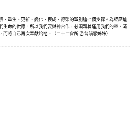
贖、重生、更新、變化、模成、得榮的聖別這七個步驟。為經歷這
們生命的供應。所以我們要與神合作，必須藉着運用我們的靈，清
，而將自己再次奉獻給祂。（二十二會所 游曾韻馨姊妹）