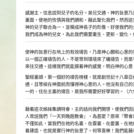
感謝主，信息説到兒子的名分。弟兄交通，神的旨意乃
裏面，使祂的性情與我們調和，藉此聖化我們。然而這
神的兒子聯合為一，並模成神長子的形像，好使我們的
我們成為神的兒女，為此我們需要重生、更新、變化，
使神的旨意行在地上的有效禱告，乃是神心願和心意的
以一個正確禱告的人，不是等到環境來了纔禱告，而是
來往交通。這樣我們就能摸着神的感覺，明白神的心意
聖經裏頭，第一個好的禱告榜樣，就是創世記十八章亞
通，且等候在神面前而懂得神心意的人。他沒有自己的
一的、住在主裏的禱告，是我所需要好好學習的。（六
藉着這次姊妹集調特會，主的話向我們開啓，使我們因
人常説我們『一天到晚跑教會』，為甚麼？原來『聚會
不僅如此，當我們在祂的名裏、在靈裏、在愛裏、在祂
着建造，也就是實行神的旨意了。何等喜樂！我們能藉