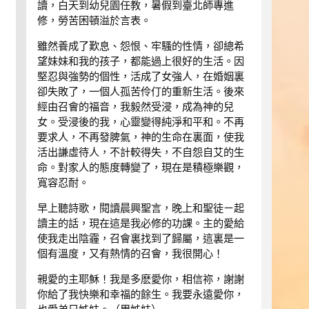
讀，白天到幼兒園任教，暑假到臺北師專進
修，勞苦困頓溢於言表。
雖然養成了歎息、怨恨、牢騷的性情，卻總希
望妹妹和我的孩子，都能過上很好的生活。因
堅忍與強勢的個性，活成了女強人，在婚姻裏
卻失敗了，一個人孤苦伶仃的重新生活。後來
經由召會的福音，我毅然受浸，成為神的兒
女。受浸後的我，心靈變得純淨和平和。不再
要求人，不再發脾氣，神的生命在裏面，使我
活出謙虛待人，不計較得失，不自怨自艾的生
命。對家人的態度轉變了，現在是積極樂觀，
寬容忍耐。
早上聽詩歌，閱讀晨興聖言，晚上和聖徒ㄧ起
讀主的話，現在這是我必修的功課。主的愛給
使我走出陰霾，召會裏找到了歸屬，這裏是一
個有溫度，又有熱情的召會，我很開心！
親愛的主耶穌！我是多麽愛你，相信祢，謝謝
你給了我快樂和幸福的餘生。我要永遠愛你，