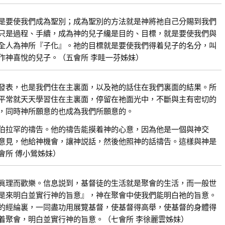
是要使我們成為聖別；成為聖別的方法就是神將祂自己分賜到我們
只是過程、手續，成為神的兒子纔是目的、目標，就是要使我們與
全人為神所『子化』。祂的目標就是要使我們得着兒子的名分，叫
作神喜悅的兒子。（五會所 李眭一芬姊妹）
發表，也是我們住在主裏面，以及祂的話住在我們裏面的結果。所
平常就天天學習住在主裏面，停留在祂面光中，不斷與主有密切的
，同時神所願意的也成為我們所願意的。
伯拉罕的禱告。他的禱告能摸着神的心意，因為他是一個與神交
意見，他給神機會，讓神説話，然後他照神的話禱告。這樣與神是
會所 傅小鶯姊妹）
眞理而歡樂。信息説到，基督徒的生活就是聚會的生活，而一般世
是來明白並實行神的旨意』，神在聚會中使我們能明白祂的旨意。
的經綸裏，一同盡功用展覽基督，使基督得高舉，使基督的身體得
着聚會，明白並實行神的旨意。（七會所 李徐麗雲姊妹）