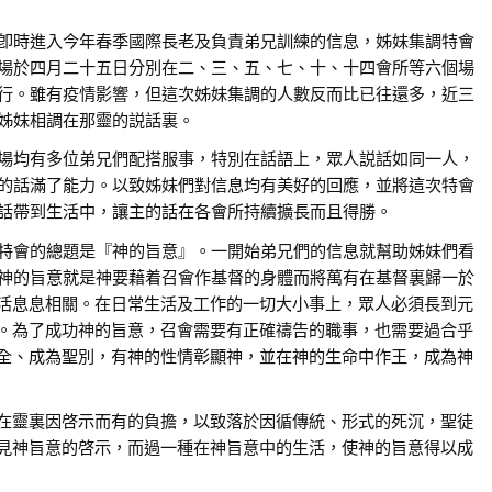
卽時進入今年春季國際長老及負責弟兄訓練的信息，姊妹集調特會
場於四月二十五日分別在二、三、五、七、十、十四會所等六個場
行。雖有疫情影響，但這次姊妹集調的人數反而比已往還多，近三
姊妹相調在那靈的説話裏。
場均有多位弟兄們配搭服事，特別在話語上，眾人説話如同一人，
的話滿了能力。以致姊妹們對信息均有美好的回應，並將這次特會
話帶到生活中，讓主的話在各會所持續擴長而且得勝。
特會的總題是『神的旨意』。一開始弟兄們的信息就幫助姊妹們看
神的旨意就是神要藉着召會作基督的身體而將萬有在基督裏歸一於
活息息相關。在日常生活及工作的一切大小事上，眾人必須長到元
。為了成功神的旨意，召會需要有正確禱告的職事，也需要過合乎
全、成為聖別，有神的性情彰顯神，並在神的生命中作王，成為神
在靈裏因啓示而有的負擔，以致落於因循傳統、形式的死沉，聖徒
見神旨意的啓示，而過一種在神旨意中的生活，使神的旨意得以成