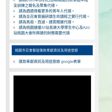
全訓練之報名及聚集代禱。
請為週週得着更多的青年人代禱。
請為全召會普遍研讀生命讀經之實行代禱。
請為馬祖、西湖、通霄開展代禱。
請為桃園捷運A7站長庚大學學生中心及A20
站桃園大會所興建的財務需要代禱
桃園巿召會聖徒匯款奉獻資訊及用途登錄
匯款奉獻資訊及用途登錄 google表單