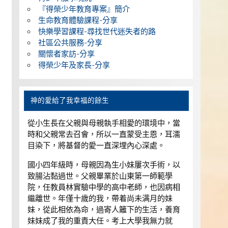
『得榮少年教育專案』簡介
生命教育體驗課程-分享
快樂學習課程-尋找世代迷失者的路
社區公共服務-分享
關懷者家訪-分享
得榮少年及家長-分享
神的愛給了我幸福的餘生
從小生長在父親與母親執手相愛的環境中，當
時和父親常去召會，所以一直蒙受主恩，耳濡
目染下，將基督的愛一直深埋內心深處。
國小四年級時，母親因為生小妹屢次手術，以
致腸沾黏過世。父親畢業於山東第一師範學
院，任教員林實驗中學的高中老師，也因病相
繼離世。年僅十歲的我，帶着尚未满月的妹
妹，從此相依為命，過寄人籬下的生活，養育
妹妹成了我的重責大任。考上大學我無力就