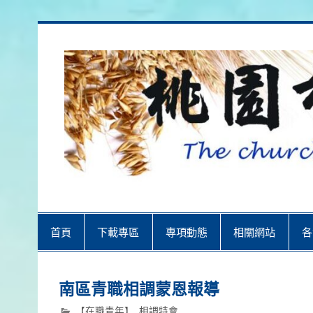
Skip
to
content
桃園市召會
桃園市召會The Church in Taoyuan 
首頁
下載專區
專項動態
相關網站
各
南區青職相調蒙恩報導
【在職青年】
,
相調特會