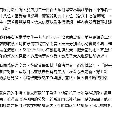
南區青職相調，於四月三十日在大溪河岸森林農莊舉行。原報名一
十八位，因受疫情影響，實際報到九十九位（含八十七位青職）。
主，藉着展覽基督、信息供應以及生活相調，將各會所青職聖徒建
一起。
我們先有李常受文集一九九四～九七追求的展覽，弟兄姊妹分享每
求的收穫。對忙碌的在職生活而言，天天分別半小時實屬不易，雖
體在疲憊中，然而僅僅半小時卻把地連於天，把天帶到地。甚至得
年的新人也見證，這是何等的享受，激勵了大家繼續往前追求。
有兩篇信息交通，鼓勵青職聖徒『寧捨世界，而要基督』，『脱去
看作虧損，奉獻自己並脱去舊有的生活，藉着心思更新，穿上新
的蒙恩見證，青職聖徒雖然工作與服事兼顧，但因着不斷取用活
意自己的生活，並以所羅門王為例，他雖花了七年為神建殿，卻用
源，並導致以色列國的分裂。若所羅門為神花長一點的時間，他可
們極需要把自己擺在神的訓練裏，全時間兩年的訓練，可以讓神扎