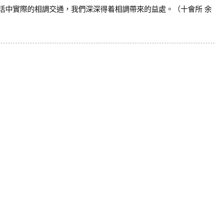
活中實際的相調交通，我們深深得着相調帶來的益處。（十會所 余