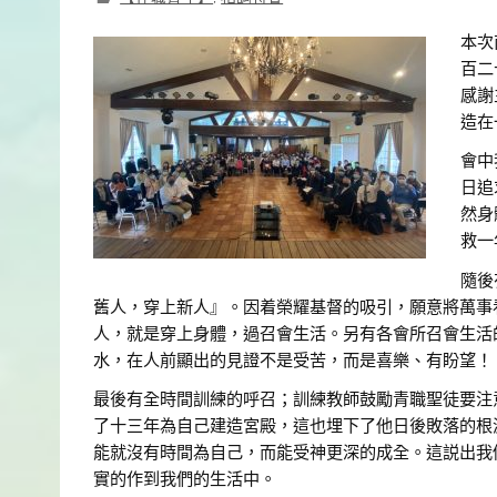
本次
百二
感謝
造在
會中
日追
然身
救一
隨後
舊人，穿上新人』。因着榮耀基督的吸引，願意將萬事
人，就是穿上身體，過召會生活。另有各會所召會生活
水，在人前顯出的見證不是受苦，而是喜樂、有盼望！
最後有全時間訓練的呼召；訓練教師鼓勵青職聖徒要注
了十三年為自己建造宮殿，這也埋下了他日後敗落的根
能就沒有時間為自己，而能受神更深的成全。這説出我
實的作到我們的生活中。