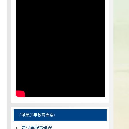
『得榮少年教育專案』
青少年服事現況