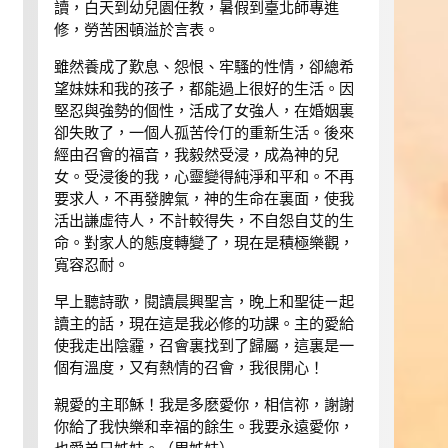
讀，白天到幼兒園任教，暑假到臺北師專進
修，勞苦困頓溢於言表。
雖然養成了歎息、怨恨、牢騷的性情，卻總希
望妹妹和我的孩子，都能過上很好的生活。因
堅忍與強勢的個性，活成了女強人，在婚姻裏
卻失敗了，一個人孤苦伶仃的重新生活。後來
經由召會的福音，我毅然受浸，成為神的兒
女。受浸後的我，心靈變得純淨和平和。不再
要求人，不再發脾氣，神的生命在裏面，使我
活出謙虛待人，不計較得失，不自怨自艾的生
命。對家人的態度轉變了，現在是積極樂觀，
寬容忍耐。
早上聽詩歌，閱讀晨興聖言，晚上和聖徒ㄧ起
讀主的話，現在這是我必修的功課。主的愛給
使我走出陰霾，召會裏找到了歸屬，這裏是一
個有溫度，又有熱情的召會，我很開心！
親愛的主耶穌！我是多麽愛你，相信祢，謝謝
你給了我快樂和幸福的餘生。我要永遠愛你，