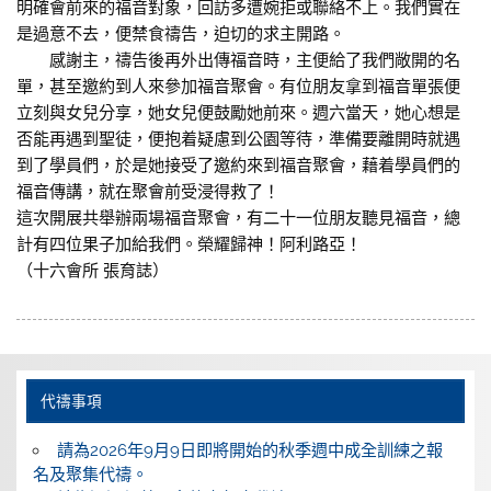
明確會前來的福音對象，回訪多遭婉拒或聯絡不上。我們實在
是過意不去，便禁食禱告，迫切的求主開路。
感謝主，禱告後再外出傳福音時，主便給了我們敞開的名
單，甚至邀約到人來參加福音聚會。有位朋友拿到福音單張便
立刻與女兒分享，她女兒便鼓勵她前來。週六當天，她心想是
否能再遇到聖徒，便抱着疑慮到公園等待，準備要離開時就遇
到了學員們，於是她接受了邀約來到福音聚會，藉着學員們的
福音傳講，就在聚會前受浸得救了！
這次開展共舉辦兩場福音聚會，有二十一位朋友聽見福音，總
計有四位果子加給我們。榮耀歸神！阿利路亞！
（十六會所 張育誌）
代禱事項
請為2026年9月9日即將開始的秋季週中成全訓練之報
名及聚集代禱。