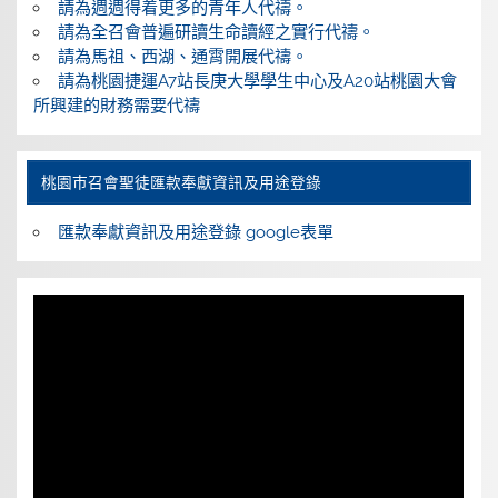
請為週週得着更多的青年人代禱。
請為全召會普遍研讀生命讀經之實行代禱。
請為馬祖、西湖、通霄開展代禱。
請為桃園捷運A7站長庚大學學生中心及A20站桃園大會
所興建的財務需要代禱
桃園巿召會聖徒匯款奉獻資訊及用途登錄
匯款奉獻資訊及用途登錄 google表單