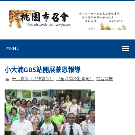
Skip
to
content
桃園市召會
桃園市召會The Church in Taoyuan City
MENU
小大湳G05站開展蒙恩報導
十六會所（八德會所）
,
【全時間及壯年班】
,
福音開展