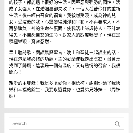
的孩子，都能過上很好的生活。因堅忍與強勢的個性，活
成了女強人，在婚姻裏卻失敗了，一個人孤苦伶仃的重新
生活。後來經由召會的福音，我毅然受浸，成為神的兒
女。受浸後的我，心靈變得純淨和平和。不再要求人，不
再發脾氣，神的生命在裏面，使我活出謙虛待人，不計較
得失，不自怨自艾的生命。對家人的態度轉變了，現在是
積極樂觀，寬容忍耐。
早上聽詩歌，閱讀晨興聖言，晚上和聖徒ㄧ起讀主的話，
現在這是我必修的功課。主的愛給使我走出陰霾，召會裏
找到了歸屬，這裏是一個有溫度，又有熱情的召會，我很
開心！
親愛的主耶穌！我是多麽愛你，相信祢，謝謝你給了我快
樂和幸福的餘生。我要永遠愛你，也愛弟兄姊妹。（周姊
妹）