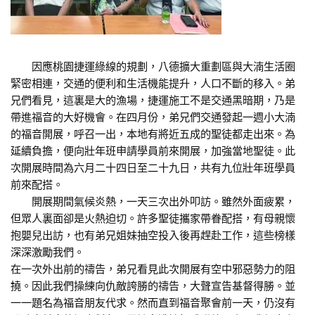
因應桃園捷運綠線的規劃，八德擴大重劃區與大湳生活圈
緊密相連，交通的便利和生活機能提升，人口不斷的移入。弟
兄們看見，這裏是大的漁場，捷運施工不是交通黑暗期，乃是
帶進福音的大好機會。在四月份，弟兄們交通發起一週小大湳
的福音開展，呼召一出，本地有將近五成的聖徒都走出來。為
延續負擔，便向壯年班申請學員前來開展，加強當地聖徒。此
次開展時間為六月二十四日至二十九日，共有九位壯年班學員
前來配搭。
開展期間氣候炎熱，一天三次出外叩訪。雖然外面疲累，
但眾人裏面卻是火熱迫切。許多聖徒攜家帶眷配搭，有母親懷
抱嬰兒出訪，也有弟兄姐妹抽空投入後再趕赴工作，這些榜樣
深深激勵我們。
在一次外出前的禱告，弟兄看見此次開展有空中邪惡勢力的阻
撓。因此我們操練向仇敵誇勝的禱告，大聲宣告基督得勝。並
一一題名為福音朋友代求。然而直到福音聚會前一天，仍沒有