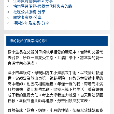
生命教育體驗課程-分享
快樂學習課程-尋找世代迷失者的路
社區公共服務-分享
關懷者家訪-分享
得榮少年及家長-分享
神的愛給了我幸福的餘生
從小生長在父親與母親執手相愛的環境中，當時和父親常
去召會，所以一直蒙受主恩，耳濡目染下，將基督的愛一
直深埋內心深處。
國小四年級時，母親因為生小妹屢次手術，以致腸沾黏過
世。父親畢業於山東第一師範學院，任教員林實驗中學的
高中老師，也因病相繼離世。年僅十歲的我，帶着尚未满
月的妹妹，從此相依為命，過寄人籬下的生活，養育妹妹
成了我的重責大任。考上大學我無力就讀，白天到幼兒園
任教，暑假到臺北師專進修，勞苦困頓溢於言表。
雖然養成了歎息、怨恨、牢騷的性情，卻總希望妹妹和我