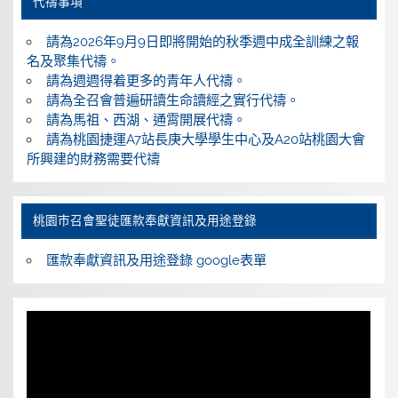
代禱事項
請為2026年9月9日即將開始的秋季週中成全訓練之報
名及聚集代禱。
請為週週得着更多的青年人代禱。
請為全召會普遍研讀生命讀經之實行代禱。
請為馬祖、西湖、通霄開展代禱。
請為桃園捷運A7站長庚大學學生中心及A20站桃園大會
所興建的財務需要代禱
桃園巿召會聖徒匯款奉獻資訊及用途登錄
匯款奉獻資訊及用途登錄 google表單