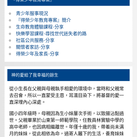
青少年服事現況
『得榮少年教育專案』簡介
生命教育體驗課程-分享
快樂學習課程-尋找世代迷失者的路
社區公共服務-分享
關懷者家訪-分享
得榮少年及家長-分享
神的愛給了我幸福的餘生
從小生長在父親與母親執手相愛的環境中，當時和父親常
去召會，所以一直蒙受主恩，耳濡目染下，將基督的愛一
直深埋內心深處。
國小四年級時，母親因為生小妹屢次手術，以致腸沾黏過
世。父親畢業於山東第一師範學院，任教員林實驗中學的
高中老師，也因病相繼離世。年僅十歲的我，帶着尚未满
月的妹妹，從此相依為命，過寄人籬下的生活，養育妹妹