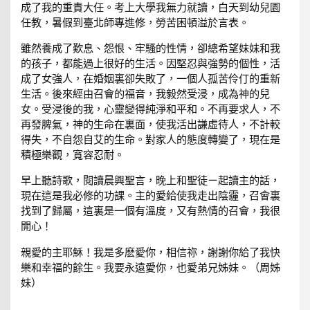
成了我的重責大任。考上大學我無力就讀，白天到幼兒園
任教，暑假到臺北師專進修，勞苦困頓溢於言表。
雖然養成了歎息、怨恨、牢騷的性情，卻總希望妹妹和我
的孩子，都能過上很好的生活。因堅忍與強勢的個性，活
成了女強人，在婚姻裏卻失敗了，一個人孤苦伶仃的重新
生活。後來經由召會的福音，我毅然受浸，成為神的兒
女。受浸後的我，心靈變得純淨和平和。不再要求人，不
再發脾氣，神的生命在裏面，使我活出謙虛待人，不計較
得失，不自怨自艾的生命。對家人的態度轉變了，現在是
積極樂觀，寬容忍耐。
早上聽詩歌，閱讀晨興聖言，晚上和聖徒ㄧ起讀主的話，
現在這是我必修的功課。主的愛給使我走出陰霾，召會裏
找到了歸屬，這裏是一個有溫度，又有熱情的召會，我很
開心！
親愛的主耶穌！我是多麽愛你，相信祢，謝謝你給了我快
樂和幸福的餘生。我要永遠愛你，也愛弟兄姊妹。（周姊
妹）