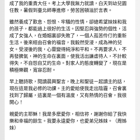
成了我的重責大任。考上大學我無力就讀，白天到幼兒園
任教，暑假到臺北師專進修，勞苦困頓溢於言表。
雖然養成了歎息、怨恨、牢騷的性情，卻總希望妹妹和我
的孩子，都能過上很好的生活。因堅忍與強勢的個性，活
成了女強人，在婚姻裏卻失敗了，一個人孤苦伶仃的重新
生活。後來經由召會的福音，我毅然受浸，成為神的兒
女。受浸後的我，心靈變得純淨和平和。不再要求人，不
再發脾氣，神的生命在裏面，使我活出謙虛待人，不計較
得失，不自怨自艾的生命。對家人的態度轉變了，現在是
積極樂觀，寬容忍耐。
早上聽詩歌，閱讀晨興聖言，晚上和聖徒ㄧ起讀主的話，
現在這是我必修的功課。主的愛給使我走出陰霾，召會裏
找到了歸屬，這裏是一個有溫度，又有熱情的召會，我很
開心！
親愛的主耶穌！我是多麽愛你，相信祢，謝謝你給了我快
樂和幸福的餘生。我要永遠愛你，也愛弟兄姊妹。（周姊
妹）