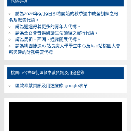
代禱事項
請為2026年9月9日即將開始的秋季週中成全訓練之報
名及聚集代禱。
請為週週得着更多的青年人代禱。
請為全召會普遍研讀生命讀經之實行代禱。
請為馬祖、西湖、通霄開展代禱。
請為桃園捷運A7站長庚大學學生中心及A20站桃園大會
所興建的財務需要代禱
桃園巿召會聖徒匯款奉獻資訊及用途登錄
匯款奉獻資訊及用途登錄 google表單