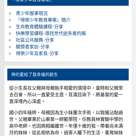
青少年服事現況
『得榮少年教育專案』簡介
生命教育體驗課程-分享
快樂學習課程-尋找世代迷失者的路
社區公共服務-分享
關懷者家訪-分享
得榮少年及家長-分享
神的愛給了我幸福的餘生
從小生長在父親與母親執手相愛的環境中，當時和父親常
去召會，所以一直蒙受主恩，耳濡目染下，將基督的愛一
直深埋內心深處。
國小四年級時，母親因為生小妹屢次手術，以致腸沾黏過
世。父親畢業於山東第一師範學院，任教員林實驗中學的
高中老師，也因病相繼離世。年僅十歲的我，帶着尚未满
月的妹妹，從此相依為命，過寄人籬下的生活，養育妹妹