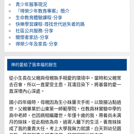
青少年服事現況
『得榮少年教育專案』簡介
生命教育體驗課程-分享
快樂學習課程-尋找世代迷失者的路
社區公共服務-分享
關懷者家訪-分享
得榮少年及家長-分享
神的愛給了我幸福的餘生
從小生長在父親與母親執手相愛的環境中，當時和父親常
去召會，所以一直蒙受主恩，耳濡目染下，將基督的愛一
直深埋內心深處。
國小四年級時，母親因為生小妹屢次手術，以致腸沾黏過
世。父親畢業於山東第一師範學院，任教員林實驗中學的
高中老師，也因病相繼離世。年僅十歲的我，帶着尚未满
月的妹妹，從此相依為命，過寄人籬下的生活，養育妹妹
成了我的重責大任。考上大學我無力就讀，白天到幼兒園