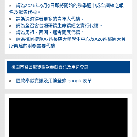
請為2026年9月9日即將開始的秋季週中成全訓練之報
名及聚集代禱。
請為週週得着更多的青年人代禱。
請為全召會普遍研讀生命讀經之實行代禱。
請為馬祖、西湖、通霄開展代禱。
請為桃園捷運A7站長庚大學學生中心及A20站桃園大會
所興建的財務需要代禱
桃園巿召會聖徒匯款奉獻資訊及用途登錄
匯款奉獻資訊及用途登錄 google表單