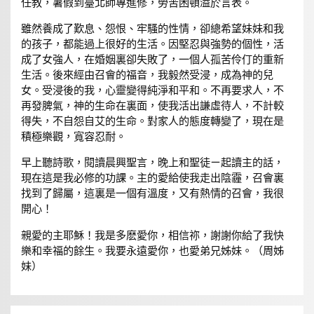
任教，暑假到臺北師專進修，勞苦困頓溢於言表。
雖然養成了歎息、怨恨、牢騷的性情，卻總希望妹妹和我
的孩子，都能過上很好的生活。因堅忍與強勢的個性，活
成了女強人，在婚姻裏卻失敗了，一個人孤苦伶仃的重新
生活。後來經由召會的福音，我毅然受浸，成為神的兒
女。受浸後的我，心靈變得純淨和平和。不再要求人，不
再發脾氣，神的生命在裏面，使我活出謙虛待人，不計較
得失，不自怨自艾的生命。對家人的態度轉變了，現在是
積極樂觀，寬容忍耐。
早上聽詩歌，閱讀晨興聖言，晚上和聖徒ㄧ起讀主的話，
現在這是我必修的功課。主的愛給使我走出陰霾，召會裏
找到了歸屬，這裏是一個有溫度，又有熱情的召會，我很
開心！
親愛的主耶穌！我是多麽愛你，相信祢，謝謝你給了我快
樂和幸福的餘生。我要永遠愛你，也愛弟兄姊妹。（周姊
妹）