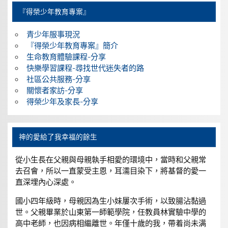
『得榮少年教育專案』
青少年服事現況
『得榮少年教育專案』簡介
生命教育體驗課程-分享
快樂學習課程-尋找世代迷失者的路
社區公共服務-分享
關懷者家訪-分享
得榮少年及家長-分享
神的愛給了我幸福的餘生
從小生長在父親與母親執手相愛的環境中，當時和父親常
去召會，所以一直蒙受主恩，耳濡目染下，將基督的愛一
直深埋內心深處。
國小四年級時，母親因為生小妹屢次手術，以致腸沾黏過
世。父親畢業於山東第一師範學院，任教員林實驗中學的
高中老師，也因病相繼離世。年僅十歲的我，帶着尚未满