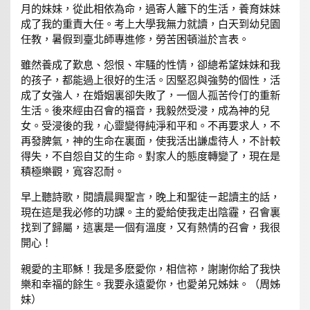
月的妹妹，從此相依為命，過寄人籬下的生活，養育妹妹
成了我的重責大任。考上大學我無力就讀，白天到幼兒園
任教，暑假到臺北師專進修，勞苦困頓溢於言表。
雖然養成了歎息、怨恨、牢騷的性情，卻總希望妹妹和我
的孩子，都能過上很好的生活。因堅忍與強勢的個性，活
成了女強人，在婚姻裏卻失敗了，一個人孤苦伶仃的重新
生活。後來經由召會的福音，我毅然受浸，成為神的兒
女。受浸後的我，心靈變得純淨和平和。不再要求人，不
再發脾氣，神的生命在裏面，使我活出謙虛待人，不計較
得失，不自怨自艾的生命。對家人的態度轉變了，現在是
積極樂觀，寬容忍耐。
早上聽詩歌，閱讀晨興聖言，晚上和聖徒ㄧ起讀主的話，
現在這是我必修的功課。主的愛給使我走出陰霾，召會裏
找到了歸屬，這裏是一個有溫度，又有熱情的召會，我很
開心！
親愛的主耶穌！我是多麽愛你，相信祢，謝謝你給了我快
樂和幸福的餘生。我要永遠愛你，也愛弟兄姊妹。（周姊
妹）