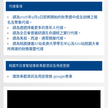
代禱事項
請為2026年9月9日即將開始的秋季週中成全訓練之報
名及聚集代禱。
請為週週得着更多的青年人代禱。
請為全召會普遍研讀生命讀經之實行代禱。
請為馬祖、西湖、通霄開展代禱。
請為桃園捷運A7站長庚大學學生中心及A20站桃園大會
所興建的財務需要代禱
桃園巿召會聖徒匯款奉獻資訊及用途登錄
匯款奉獻資訊及用途登錄 google表單