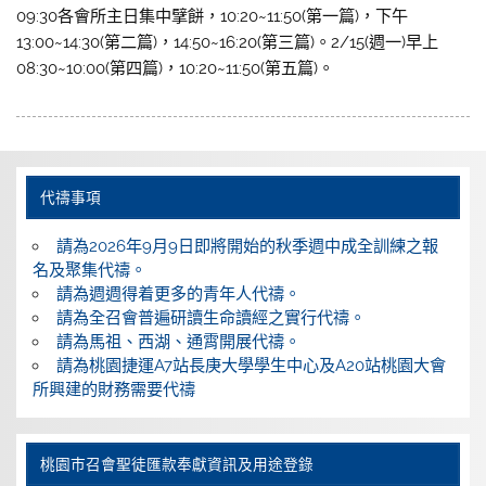
09:30各會所主日集中擘餅，10:20~11:50(第一篇)，下午
13:00~14:30(第二篇)，14:50~16:20(第三篇)。2/15(週一)早上
08:30~10:00(第四篇)，10:20~11:50(第五篇)。
代禱事項
請為2026年9月9日即將開始的秋季週中成全訓練之報
名及聚集代禱。
請為週週得着更多的青年人代禱。
請為全召會普遍研讀生命讀經之實行代禱。
請為馬祖、西湖、通霄開展代禱。
請為桃園捷運A7站長庚大學學生中心及A20站桃園大會
所興建的財務需要代禱
桃園巿召會聖徒匯款奉獻資訊及用途登錄