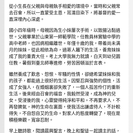
從小生長在父親與母親執手相愛的環境中，當時和父親常
去召會，所以一直蒙受主恩，耳濡目染下，將基督的愛一
直深埋內心深處。
國小四年級時，母親因為生小妹屢次手術，以致腸沾黏過
世。父親畢業於山東第一師範學院，任教員林實驗中學的
高中老師，也因病相繼離世。年僅十歲的我，帶着尚未满
月的妹妹，從此相依為命，過寄人籬下的生活，養育妹妹
成了我的重責大任。考上大學我無力就讀，白天到幼兒園
任教，暑假到臺北師專進修，勞苦困頓溢於言表。
雖然養成了歎息、怨恨、牢騷的性情，卻總希望妹妹和我
的孩子，都能過上很好的生活。因堅忍與強勢的個性，活
成了女強人，在婚姻裏卻失敗了，一個人孤苦伶仃的重新
生活。後來經由召會的福音，我毅然受浸，成為神的兒
女。受浸後的我，心靈變得純淨和平和。不再要求人，不
再發脾氣，神的生命在裏面，使我活出謙虛待人，不計較
得失，不自怨自艾的生命。對家人的態度轉變了，現在是
積極樂觀，寬容忍耐。
早上聽詩歌，閱讀晨興聖言，晚上和聖徒ㄧ起讀主的話，