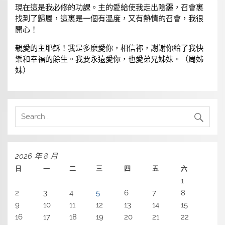
現在這是我必修的功課。主的愛給使我走出陰霾，召會裏
找到了歸屬，這裏是一個有溫度，又有熱情的召會，我很
開心！
親愛的主耶穌！我是多麽愛你，相信祢，謝謝你給了我快
樂和幸福的餘生。我要永遠愛你，也愛弟兄姊妹。（周姊
妹）
2026 年 8 月
日
一
二
三
四
五
六
1
2
3
4
5
6
7
8
9
10
11
12
13
14
15
16
17
18
19
20
21
22