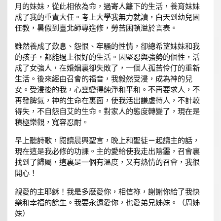
月的妹妹，從此相依為命，過寄人籬下的生活，養育妹妹
成了我的重責大任。考上大學我無力就讀，白天到幼兒園
任教，暑假到臺北師專進修，勞苦困頓溢於言表。
雖然養成了歎息、怨恨、牢騷的性情，卻總希望妹妹和我
的孩子，都能過上很好的生活。因堅忍與強勢的個性，活
成了女強人，在婚姻裏卻失敗了，一個人孤苦伶仃的重新
生活。後來經由召會的福音，我毅然受浸，成為神的兒
女。受浸後的我，心靈變得純淨和平和。不再要求人，不
再發脾氣，神的生命在裏面，使我活出謙虛待人，不計較
得失，不自怨自艾的生命。對家人的態度轉變了，現在是
積極樂觀，寬容忍耐。
早上聽詩歌，閱讀晨興聖言，晚上和聖徒ㄧ起讀主的話，
現在這是我必修的功課。主的愛給使我走出陰霾，召會裏
找到了歸屬，這裏是一個有溫度，又有熱情的召會，我很
開心！
親愛的主耶穌！我是多麽愛你，相信祢，謝謝你給了我快
樂和幸福的餘生。我要永遠愛你，也愛弟兄姊妹。（周姊
妹）