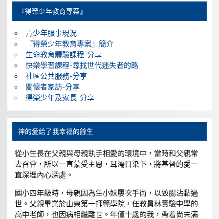
『得榮少年教育專案』
青少年服事現況
『得榮少年教育專案』簡介
生命教育體驗課程-分享
快樂學習課程-尋找世代迷失者的路
社區公共服務-分享
關懷者家訪-分享
得榮少年及家長-分享
神的愛給了我幸福的餘生
從小生長在父親與母親執手相愛的環境中，當時和父親常
去召會，所以一直蒙受主恩，耳濡目染下，將基督的愛一
直深埋內心深處。
國小四年級時，母親因為生小妹屢次手術，以致腸沾黏過
世。父親畢業於山東第一師範學院，任教員林實驗中學的
高中老師，也因病相繼離世。年僅十歲的我，帶着尚未满