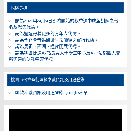
代禱事項
請為2026年9月9日即將開始的秋季週中成全訓練之報
名及聚集代禱。
請為週週得着更多的青年人代禱。
請為全召會普遍研讀生命讀經之實行代禱。
請為馬祖、西湖、通霄開展代禱。
請為桃園捷運A7站長庚大學學生中心及A20站桃園大會
所興建的財務需要代禱
桃園巿召會聖徒匯款奉獻資訊及用途登錄
匯款奉獻資訊及用途登錄 google表單