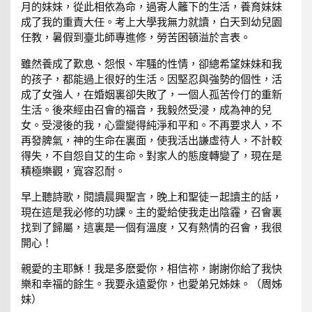
月的妹妹，從此相依為命，過寄人籬下的生活，養育妹妹
成了我的重責大任。考上大學我無力就讀，白天到幼兒園
任教，暑假到臺北師專進修，勞苦困頓溢於言表。
雖然養成了歎息、怨恨、牢騷的性情，卻總希望妹妹和我
的孩子，都能過上很好的生活。因堅忍與強勢的個性，活
成了女強人，在婚姻裏卻失敗了，一個人孤苦伶仃的重新
生活。後來經由召會的福音，我毅然受浸，成為神的兒
女。受浸後的我，心靈變得純淨和平和。不再要求人，不
再發脾氣，神的生命在裏面，使我活出謙虛待人，不計較
得失，不自怨自艾的生命。對家人的態度轉變了，現在是
積極樂觀，寬容忍耐。
早上聽詩歌，閱讀晨興聖言，晚上和聖徒ㄧ起讀主的話，
現在這是我必修的功課。主的愛給使我走出陰霾，召會裏
找到了歸屬，這裏是一個有溫度，又有熱情的召會，我很
開心！
親愛的主耶穌！我是多麽愛你，相信祢，謝謝你給了我快
樂和幸福的餘生。我要永遠愛你，也愛弟兄姊妹。（周姊
妹）