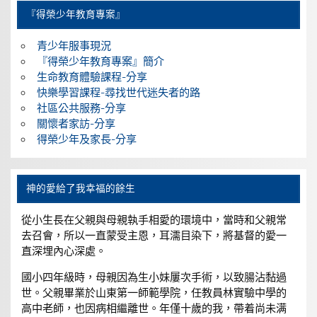
『得榮少年教育專案』
青少年服事現況
『得榮少年教育專案』簡介
生命教育體驗課程-分享
快樂學習課程-尋找世代迷失者的路
社區公共服務-分享
關懷者家訪-分享
得榮少年及家長-分享
神的愛給了我幸福的餘生
從小生長在父親與母親執手相愛的環境中，當時和父親常
去召會，所以一直蒙受主恩，耳濡目染下，將基督的愛一
直深埋內心深處。
國小四年級時，母親因為生小妹屢次手術，以致腸沾黏過
世。父親畢業於山東第一師範學院，任教員林實驗中學的
高中老師，也因病相繼離世。年僅十歲的我，帶着尚未满