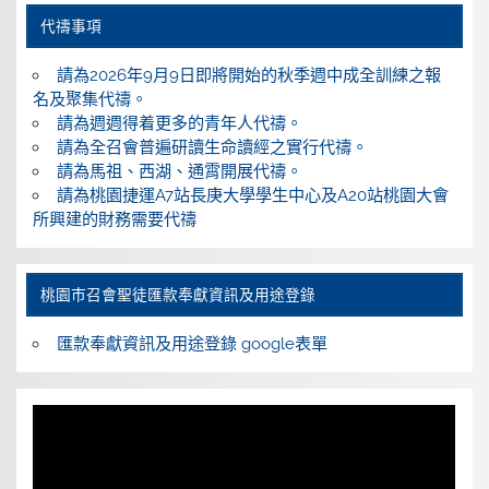
代禱事項
請為2026年9月9日即將開始的秋季週中成全訓練之報
名及聚集代禱。
請為週週得着更多的青年人代禱。
請為全召會普遍研讀生命讀經之實行代禱。
請為馬祖、西湖、通霄開展代禱。
請為桃園捷運A7站長庚大學學生中心及A20站桃園大會
所興建的財務需要代禱
桃園巿召會聖徒匯款奉獻資訊及用途登錄
匯款奉獻資訊及用途登錄 google表單