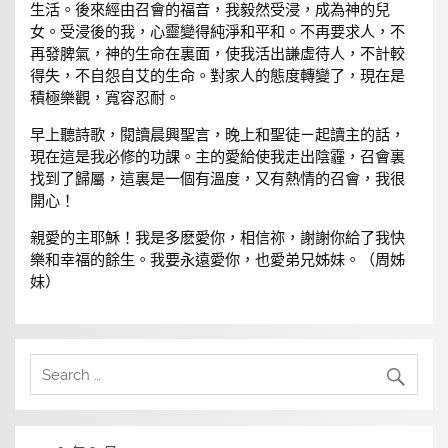
生活。後來經由召會的福音，我毅然受浸，成為神的兒
女。受浸後的我，心靈變得純淨和平和。不再要求人，不
再發脾氣，神的生命在裏面，使我活出謙虛待人，不計較
得失，不自怨自艾的生命。對家人的態度轉變了，現在是
積極樂觀，寬容忍耐。
早上聽詩歌，閱讀晨興聖言，晚上和聖徒ㄧ起讀主的話，
現在這是我必修的功課。主的愛給使我走出陰霾，召會裏
找到了歸屬，這裏是一個有溫度，又有熱情的召會，我很
開心！
親愛的主耶穌！我是多麽愛你，相信祢，謝謝你給了我快
樂和幸福的餘生。我要永遠愛你，也愛弟兄姊妹。（周姊
妹）