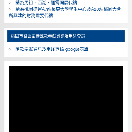
請為馬祖、西湖、通霄開展代禱。
請為桃園捷運A7站長庚大學學生中心及A20站桃園大會
所興建的財務需要代禱
桃園巿召會聖徒匯款奉獻資訊及用途登錄
匯款奉獻資訊及用途登錄 google表單