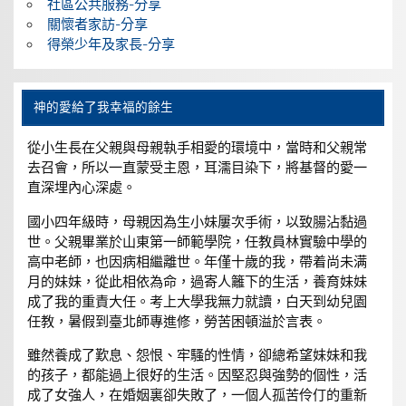
社區公共服務-分享
關懷者家訪-分享
得榮少年及家長-分享
神的愛給了我幸福的餘生
從小生長在父親與母親執手相愛的環境中，當時和父親常
去召會，所以一直蒙受主恩，耳濡目染下，將基督的愛一
直深埋內心深處。
國小四年級時，母親因為生小妹屢次手術，以致腸沾黏過
世。父親畢業於山東第一師範學院，任教員林實驗中學的
高中老師，也因病相繼離世。年僅十歲的我，帶着尚未满
月的妹妹，從此相依為命，過寄人籬下的生活，養育妹妹
成了我的重責大任。考上大學我無力就讀，白天到幼兒園
任教，暑假到臺北師專進修，勞苦困頓溢於言表。
雖然養成了歎息、怨恨、牢騷的性情，卻總希望妹妹和我
的孩子，都能過上很好的生活。因堅忍與強勢的個性，活
成了女強人，在婚姻裏卻失敗了，一個人孤苦伶仃的重新