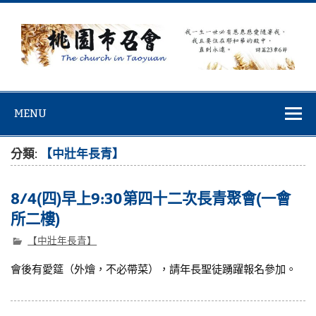
Skip
to
content
桃園市召會
桃園市召會The Church in Taoyuan City
MENU
分類:
【中壯年長青】
8/4(四)早上9:30第四十二次長青聚會(一會
所二樓)
【中壯年長青】
會後有愛筵（外燴，不必帶菜），請年長聖徒踴躍報名參加。