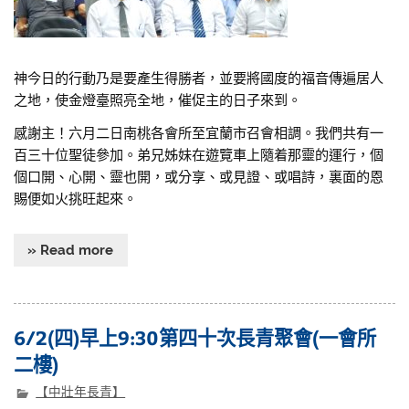
神今日的行動乃是要產生得勝者，並要將國度的福音傳遍居人
之地，使金燈臺照亮全地，催促主的日子來到。
感謝主！六月二日南桃各會所至宜蘭市召會相調。我們共有一
百三十位聖徒參加。弟兄姊妹在遊覽車上隨着那靈的運行，個
個口開、心開、靈也開，或分享、或見證、或唱詩，裏面的恩
賜便如火挑旺起來。
» Read more
6/2(四)早上9:30第四十次長青聚會(一會所
二樓)
【中壯年長青】