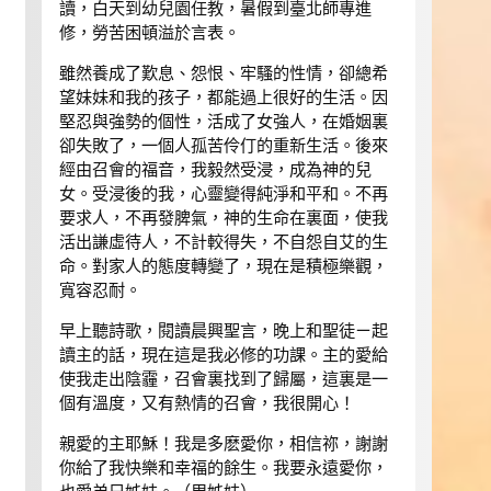
讀，白天到幼兒園任教，暑假到臺北師專進
修，勞苦困頓溢於言表。
雖然養成了歎息、怨恨、牢騷的性情，卻總希
望妹妹和我的孩子，都能過上很好的生活。因
堅忍與強勢的個性，活成了女強人，在婚姻裏
卻失敗了，一個人孤苦伶仃的重新生活。後來
經由召會的福音，我毅然受浸，成為神的兒
女。受浸後的我，心靈變得純淨和平和。不再
要求人，不再發脾氣，神的生命在裏面，使我
活出謙虛待人，不計較得失，不自怨自艾的生
命。對家人的態度轉變了，現在是積極樂觀，
寬容忍耐。
早上聽詩歌，閱讀晨興聖言，晚上和聖徒ㄧ起
讀主的話，現在這是我必修的功課。主的愛給
使我走出陰霾，召會裏找到了歸屬，這裏是一
個有溫度，又有熱情的召會，我很開心！
親愛的主耶穌！我是多麽愛你，相信祢，謝謝
你給了我快樂和幸福的餘生。我要永遠愛你，