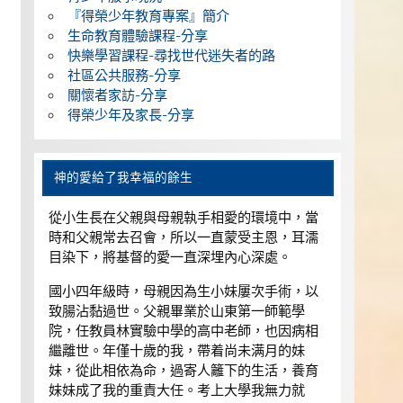
『得榮少年教育專案』簡介
生命教育體驗課程-分享
快樂學習課程-尋找世代迷失者的路
社區公共服務-分享
關懷者家訪-分享
得榮少年及家長-分享
神的愛給了我幸福的餘生
從小生長在父親與母親執手相愛的環境中，當
時和父親常去召會，所以一直蒙受主恩，耳濡
目染下，將基督的愛一直深埋內心深處。
國小四年級時，母親因為生小妹屢次手術，以
致腸沾黏過世。父親畢業於山東第一師範學
院，任教員林實驗中學的高中老師，也因病相
繼離世。年僅十歲的我，帶着尚未满月的妹
妹，從此相依為命，過寄人籬下的生活，養育
妹妹成了我的重責大任。考上大學我無力就