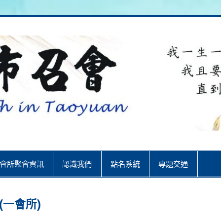
City
會所聚會資訊
認識我們
點名系統
專題交通
(一會所)