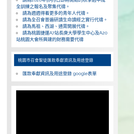
全訓練之報名及聚集代禱。
請為週週得着更多的青年人代禱。
請為全召會普遍研讀生命讀經之實行代禱。
請為馬祖、西湖、通霄開展代禱。
請為桃園捷運A7站長庚大學學生中心及A20
站桃園大會所興建的財務需要代禱
桃園巿召會聖徒匯款奉獻資訊及用途登錄
匯款奉獻資訊及用途登錄 google表單