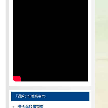
『得榮少年教育專案』
青少年服事現況