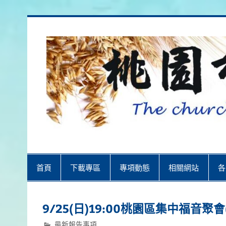
Skip
to
content
桃園市召會
桃園市召會The Church in Taoyuan 
首頁
下載專區
專項動態
相關網站
各
9/25(日)19:00桃園區集中福音聚會
最新報告事項