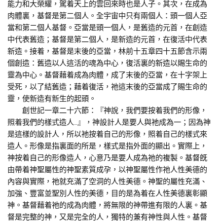
能力和大榮耀，駕着天上的雲回來時也是人子。其次，在成為
肉體裏，基督是第二個人。全宇宙中只有兩個人：頭一個人亞
當和第二個人基督。亞當是頭一個人，是舊造的元首，在創造
中代表舊造；基督是第二個人，是新造的元首，在復活中代表
新造。接着，基督是末後的亞當，林前十五章四十五節含示兩
個創造：舊造以人這活的魂為中心，復活裏的新造以賜生命的
靈為中心。基督藉着成為肉體，成了末後的亞當，在十字架上
受死，以了結舊造；藉着復活，祂這末後的亞當成了賜生命的
靈，使新造有新生的起頭。
創世記一章二十六節：『神說，我們要按着我們的形像，
照着我們的樣式造人…』，神設計人是要人與祂成為一；因為神
是這樣的設計人，所以祂按着自己的形像，照着自己的樣式來
造人。形像是指裏面的所是，樣式是指外面的顯出。實際上，
神按着自己的形像造人，心意乃是要人成為祂的複製。基督旣
由帶着神聖屬性的神聖素質成孕，以神聖屬性作祂人性美德的
內容與實際，祂就充滿了空洞的人性美德。神聖的屬性充滿、
加強、豐富並聖別人性的美德，目的是為着在人性美德裏彰顯
神。基督藉着祂的成為肉體，將無限的神帶進有限的人裏。基
督是完整的神，又是完全的人，獨特的兼有神性與人性。基督