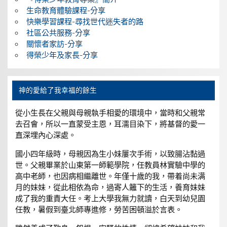
生命教育體驗課程-分享
快樂學習課程-尋找世代迷失者的路
社區公共服務-分享
關懷者家訪-分享
得榮少年及家長-分享
神的愛給了我幸福的餘生
從小生長在父親與母親執手相愛的環境中，當時和父親常
去召會，所以一直蒙受主恩，耳濡目染下，將基督的愛一
直深埋內心深處。
國小四年級時，母親因為生小妹屢次手術，以致腸沾黏過
世。父親畢業於山東第一師範學院，任教員林實驗中學的
高中老師，也因病相繼離世。年僅十歲的我，帶着尚未满
月的妹妹，從此相依為命，過寄人籬下的生活，養育妹妹
成了我的重責大任。考上大學我無力就讀，白天到幼兒園
任教，暑假到臺北師專進修，勞苦困頓溢於言表。