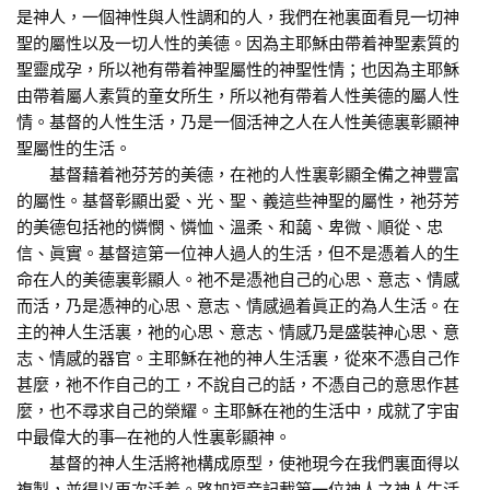
是神人，一個神性與人性調和的人，我們在祂裏面看見一切神
聖的屬性以及一切人性的美德。因為主耶穌由帶着神聖素質的
聖靈成孕，所以祂有帶着神聖屬性的神聖性情；也因為主耶穌
由帶着屬人素質的童女所生，所以祂有帶着人性美德的屬人性
情。基督的人性生活，乃是一個活神之人在人性美德裏彰顯神
聖屬性的生活。
基督藉着祂芬芳的美德，在祂的人性裏彰顯全備之神豐富
的屬性。基督彰顯出愛、光、聖、義這些神聖的屬性，祂芬芳
的美德包括祂的憐憫、憐恤、溫柔、和藹、卑微、順從、忠
信、眞實。基督這第一位神人過人的生活，但不是憑着人的生
命在人的美德裏彰顯人。祂不是憑祂自己的心思、意志、情感
而活，乃是憑神的心思、意志、情感過着眞正的為人生活。在
主的神人生活裏，祂的心思、意志、情感乃是盛裝神心思、意
志、情感的器官。主耶穌在祂的神人生活裏，從來不憑自己作
甚麼，祂不作自己的工，不說自己的話，不憑自己的意思作甚
麼，也不尋求自己的榮耀。主耶穌在祂的生活中，成就了宇宙
中最偉大的事─在祂的人性裏彰顯神。
基督的神人生活將祂構成原型，使祂現今在我們裏面得以