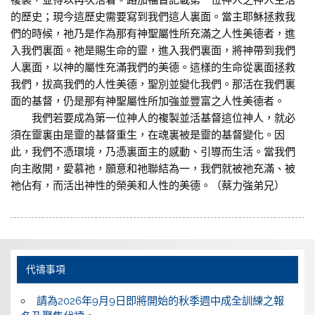
複製，並得以再次活着。路加福音記載第一位神人之神人生活
的歷史；現今這歷史需要寫到我們這人裏面。當主耶穌拯救我
們的時候，祂乃是作為那有神聖屬性所充滿之人性美德者，進
入我們裏面。祂是賜生命的靈，進入我們裏面，將神帶到我們
人裏面，以神的屬性充滿我們的美德。這樣的生命從裏面拯救
我們，拔高我們的人性美德，聖別並變化我們。那活在我們裏
面的基督，仍是那有神聖屬性所加強並豐富之人性美德者。
我們若要成為第一位神人的複製並活基督這位神人，就必
須在靈裏由是靈的基督重生，在魂裏被是靈的基督變化。因
此，我們不憑環境，乃憑裏面主的感動、引導而生活。當我們
向主敞開，愛慕祂，願意和祂聯結為一，我們就被祂充滿、被
祂佔有，而活出神性的榮美和人性的美德。（蔡力強弟兄）
代禱事項
請為2026年9月9日即將開始的秋季週中成全訓練之報