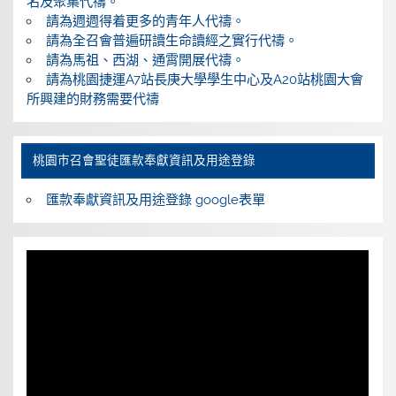
名及聚集代禱。
請為週週得着更多的青年人代禱。
請為全召會普遍研讀生命讀經之實行代禱。
請為馬祖、西湖、通霄開展代禱。
請為桃園捷運A7站長庚大學學生中心及A20站桃園大會
所興建的財務需要代禱
桃園巿召會聖徒匯款奉獻資訊及用途登錄
匯款奉獻資訊及用途登錄 google表單