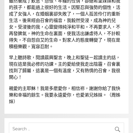
雖然養成了歎息、怨恨、牢騷的性情，卻總希望妹妹和我
的孩子，都能過上很好的生活。因堅忍與強勢的個性，活
成了女強人，在婚姻裏卻失敗了，一個人孤苦伶仃的重新
生活。後來經由召會的福音，我毅然受浸，成為神的兒
女。受浸後的我，心靈變得純淨和平和。不再要求人，不
再發脾氣，神的生命在裏面，使我活出謙虛待人，不計較
得失，不自怨自艾的生命。對家人的態度轉變了，現在是
積極樂觀，寬容忍耐。
早上聽詩歌，閱讀晨興聖言，晚上和聖徒ㄧ起讀主的話，
現在這是我必修的功課。主的愛給使我走出陰霾，召會裏
找到了歸屬，這裏是一個有溫度，又有熱情的召會，我很
開心！
親愛的主耶穌！我是多麽愛你，相信祢，謝謝你給了我快
樂和幸福的餘生。我要永遠愛你，也愛弟兄姊妹。（周姊
妹）