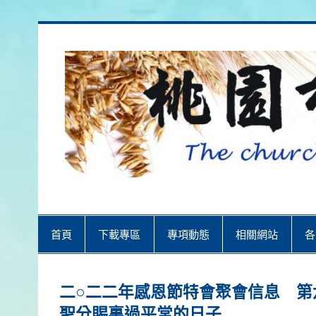
Skip
to
content
桃園市召會
桃園市召會The Church in Taoyuan 
首頁
下載專區
專項動態
相關網站
各
二○二二年感恩節特會聚會信息 第
聖分賜裏過平常的日子