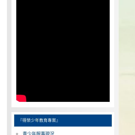
『得榮少年教育專案』
青少年服事現況