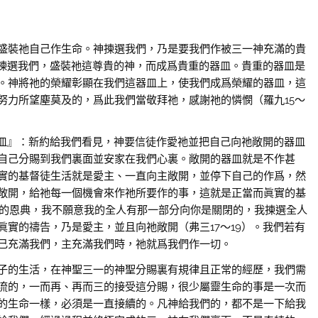
裝祂自己作生命。神揀選我們，乃是要我們作被三一神充滿的貴
皿中揀選我們，盛裝祂這尊貴的神，而成爲貴重的器皿。貴重的器皿是
。神將祂的榮耀彰顯在我們這器皿上，使我們成爲榮耀的器皿，這
努力所望塵莫及的，爲此我們當敬拜祂，感謝祂的憐憫（羅九15～
』：新約給我們看見，神要信徒作愛祂並把自己向祂敞開的器皿
祂自己分賜到我們裏面並安家在我們心裏。敞開的器皿就是不作甚
實的基督徒生活就是愛主、一直向主敞開，並停下自己的作爲，然
敞開，給祂每一個機會來作祂所要作的事，這就是正當而眞實的基
你的恩典，我不願意我的全人有那一部分向你是關閉的，我揀選全人
實的禱告，乃是愛主，並且向祂敞開（弗三17～19）。我們若有
己充滿我們，主充滿我們時，祂就爲我們作一切。
的生活，在神聖三一的神聖分賜裏有規律且正常的經歷，我們需
流的，一而再、再而三的接受這分賜，很少屬靈生命的事是一次而
的生命一樣，必須是一直接續的。凡神給我們的，都不是一下給我