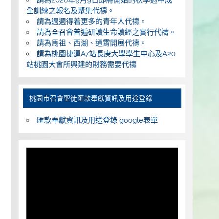
全訓練之報名及聚集代禱。
請為週週得着更多的青年人代禱。
請為全召會普遍研讀生命讀經之實行代禱。
請為馬祖、西湖、通霄開展代禱。
請為桃園捷運A7站長庚大學學生中心及A20
站桃園大會所興建的財務需要代禱
桃園巿召會聖徒匯款奉獻資訊及用途登錄
匯款奉獻資訊及用途登錄 google表單