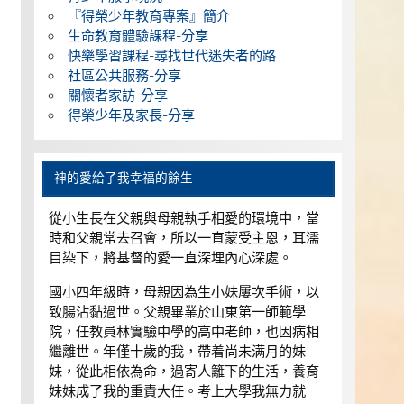
『得榮少年教育專案』簡介
生命教育體驗課程-分享
快樂學習課程-尋找世代迷失者的路
社區公共服務-分享
關懷者家訪-分享
得榮少年及家長-分享
神的愛給了我幸福的餘生
從小生長在父親與母親執手相愛的環境中，當
時和父親常去召會，所以一直蒙受主恩，耳濡
目染下，將基督的愛一直深埋內心深處。
國小四年級時，母親因為生小妹屢次手術，以
致腸沾黏過世。父親畢業於山東第一師範學
院，任教員林實驗中學的高中老師，也因病相
繼離世。年僅十歲的我，帶着尚未满月的妹
妹，從此相依為命，過寄人籬下的生活，養育
妹妹成了我的重責大任。考上大學我無力就