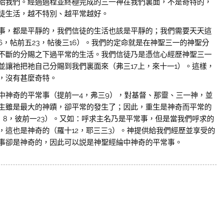
給我們。經過過程並終極完成的三一神在我們裏面，不是奇特的，
徒生活，越不特別、越平常越好。
，都是平靜的，我們信徒的生活也該是平靜的；我們需要天天這
，帖前五23，帖後三16）。我們的定命就是在神聖三一的神聖分
不斷的分賜之下過平常的生活。我們信徒乃是憑信心經歷神聖三一
讓祂把祂自己分賜到我們裏面來（弗三17上，來十一1）。這樣，
，沒有甚麼奇特。
神奇的平常事（提前一4，弗三9），對基督、那靈、三一神，並
生雖是最大的神蹟，卻平常的發生了；因此，重生是神奇而平常的
，8，彼前一23）。又如：呼求主名乃是平常事，但是當我們呼求的
，這也是神奇的（羅十12，耶三三3）。神提供給我們經歷並享受的
事卻是神奇的，因此可以説是神聖經綸中神奇的平常事。