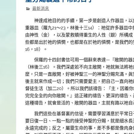
最新消息
神達成祂目的的手續，第一步是創造人作器皿，以盛
重器皿（羅九21～23，林後十三14）：祂從許多器
由神性（金），以及蒙救贖得重生的人性（銀）所構成
些都是出於祂的憐憫，也都是在於祂的憐憫，是我們的
16，18）。
保羅的十四封書信可用一個辭來表達—『敞開的器皿
（林後三16）。我們深處若不向主敞開，祂就無法將
麼，只是一直敞開，好被神聖三一的神聖分賜充滿。眞
後主就來作成一切；我們只需要愛主，把自己一直向祂
督徒生活（加二20）。所以我們該禱告：『主，因着
完完全全的向你敞開。』這正確的禱告、更深的禱告、眞
這種禱告，就會是活的、敞開的器皿，主就有路以祂自
我們這些在基督裏的信徒，需要學習滿意於平常日子
要日復一日、一點一點的接受神聖的分賜，就是細水長
永遠完成的；反之，屬靈生命的事，差不多都是像肉身