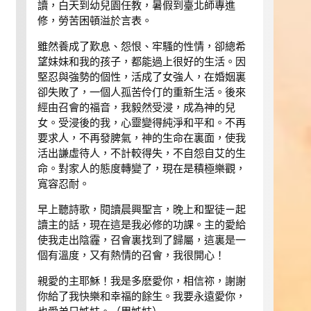
讀，白天到幼兒園任教，暑假到臺北師專進
修，勞苦困頓溢於言表。
雖然養成了歎息、怨恨、牢騷的性情，卻總希
望妹妹和我的孩子，都能過上很好的生活。因
堅忍與強勢的個性，活成了女強人，在婚姻裏
卻失敗了，一個人孤苦伶仃的重新生活。後來
經由召會的福音，我毅然受浸，成為神的兒
女。受浸後的我，心靈變得純淨和平和。不再
要求人，不再發脾氣，神的生命在裏面，使我
活出謙虛待人，不計較得失，不自怨自艾的生
命。對家人的態度轉變了，現在是積極樂觀，
寬容忍耐。
早上聽詩歌，閱讀晨興聖言，晚上和聖徒ㄧ起
讀主的話，現在這是我必修的功課。主的愛給
使我走出陰霾，召會裏找到了歸屬，這裏是一
個有溫度，又有熱情的召會，我很開心！
親愛的主耶穌！我是多麽愛你，相信祢，謝謝
你給了我快樂和幸福的餘生。我要永遠愛你，