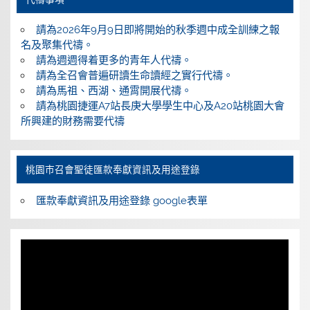
請為2026年9月9日即將開始的秋季週中成全訓練之報
名及聚集代禱。
請為週週得着更多的青年人代禱。
請為全召會普遍研讀生命讀經之實行代禱。
請為馬祖、西湖、通霄開展代禱。
請為桃園捷運A7站長庚大學學生中心及A20站桃園大會
所興建的財務需要代禱
桃園巿召會聖徒匯款奉獻資訊及用途登錄
匯款奉獻資訊及用途登錄 google表單