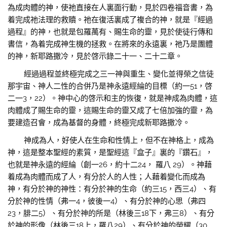
為成肉體的神，使祂直接在人裏面行動，見於四卷福音書，為
着完成祂法理的救贖。祂在復活裏成了複合的神，就是『經過
過程』的神，也就是包羅萬有、賜生命的靈，見於使徒行傳和
書信，為着完成神生機的拯救。在將來的永遠裏，祂乃是團體
的神，新耶路撒冷，見於啓示錄二十一、二十二章。
經過過程並終極完成之三一神與重生、變化並得榮之信徒
那宇宙、神人二性的合併乃是神永遠經綸的目標（約一51，啓
二一3，22）。神中心的啓示和主的恢復，就是神成為肉體，這
肉體成了賜生命的靈，這賜生命的靈又成了七倍加強的靈，為
要建造召會，成為基督的身體，終極完成新耶路撒冷。
神成為人，好使人在生命和性情上，但不在神格上，成為
神，這是整本聖經的素質，是聖經這『盒子』裏的『鑽石』，
也就是神永遠的經綸（創一26，約十二24， 羅八 29）。神藉
着成為肉體而成了人，有分於人的人性；人藉着變化而成為
神，有分於神的神性：有分於神的生命（約三15，西三4）、有
分於神的性情（弗一4，彼後一4）、有分於神的心思（弗四
23，腓二5）、有分於神的所是（林後三18下，弗三8）、有分
於神的形像（林後三18上，羅八29）、有分於神的榮耀（30