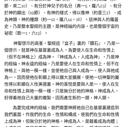
節，來二10）、有分於神兒子的名分（弗一5，羅八23）、有分
於神的顯出（19節）、有神的樣式，得以像神（約壹三2）、成
為神類，神的種類（約一12，羅八14，16）。這神與人的羅曼
史，乃是整本聖經的主題，是神經綸的内容，也是整個宇宙的
祕密（歌一1，六13）。
神聖啓示的高峯，聖經這『盒子』裏的『鑽石』，乃是一
個啓示，就是神在基督裏成為人，為要使人在生命和性情上
（但不在神格上）成為神。『神成為人，人成為神』，乃是神
的經綸。神永遠的經綸，乃是要使人在生命和性情上，但不在
神格上，與祂一模一樣，並使祂自己與人成為一，使人與祂成
為一，因而使祂在彰顯上得以擴大並擴展，使祂一切神聖的屬
性得以彰顯在人性美德裏。神的喜悦是要與人是一，使人在生
命和性情上與祂一模一樣，只是無分於祂的神格。神成為人，
好得着祂自己大量的複製，因而產生新的一類，神人類。
為要完成神的經綸，我們需要神將祂自己在基督裏建造到
我們裏面，作我們的生命、性情和構成，使我們在生命和性情
上成為神，但無分於祂的神格。神成為人，是藉着成為肉體；