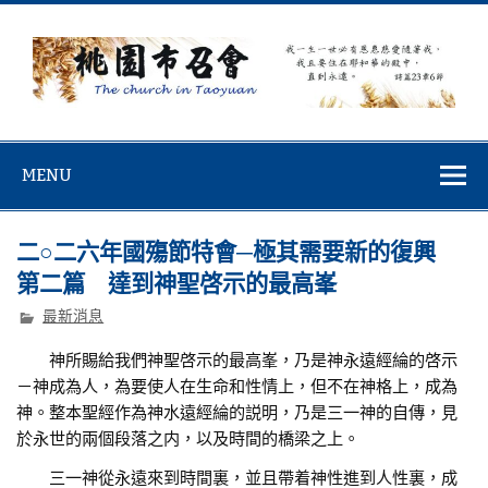
Skip
to
content
桃園市召會
桃園市召會The Church in Taoyuan City
MENU
二○二六年國殤節特會─極其需要新的復興
第二篇 達到神聖啓示的最高峯
最新消息
神所賜給我們神聖啓示的最高峯，乃是神永遠經綸的啓示
－神成為人，為要使人在生命和性情上，但不在神格上，成為
神。整本聖經作為神水遠經綸的説明，乃是三一神的自傳，見
於永世的兩個段落之内，以及時間的橋梁之上。
三一神從永遠來到時間裏，並且帶着神性進到人性裏，成