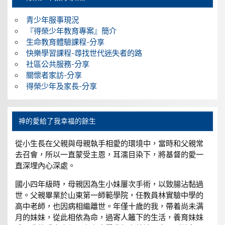
青少年服事現況
『得榮少年教育專案』簡介
生命教育體驗課程-分享
快樂學習課程-尋找世代迷失者的路
社區公共服務-分享
關懷者家訪-分享
得榮少年及家長-分享
神的愛給了我幸福的餘生
從小生長在父親與母親執手相愛的環境中，當時和父親常
去召會，所以一直蒙受主恩，耳濡目染下，將基督的愛一
直深埋內心深處。
國小四年級時，母親因為生小妹屢次手術，以致腸沾黏過
世。父親畢業於山東第一師範學院，任教員林實驗中學的
高中老師，也因病相繼離世。年僅十歲的我，帶着尚未满
月的妹妹，從此相依為命，過寄人籬下的生活，養育妹妹