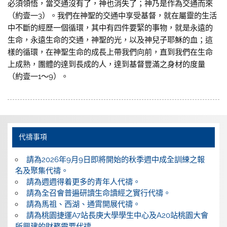
必須領悟，當交通沒有了，神也消失了；神乃是作為交通而來
（約壹一3）。我們在神聖的交通中享受基督，就在屬靈的生活
中不斷的經歷一個循環，其中有四件要緊的事物，就是永遠的
生命，永遠生命的交通，神聖的光，以及神兒子耶穌的血；這
樣的循環，在神聖生命的成長上帶我們向前，直到我們在生命
上成熟，團體的達到長成的人，達到基督豐滿之身材的度量
（約壹一1～9）。
代禱事項
請為2026年9月9日即將開始的秋季週中成全訓練之報
名及聚集代禱。
請為週週得着更多的青年人代禱。
請為全召會普遍研讀生命讀經之實行代禱。
請為馬祖、西湖、通霄開展代禱。
請為桃園捷運A7站長庚大學學生中心及A20站桃園大會
所興建的財務需要代禱