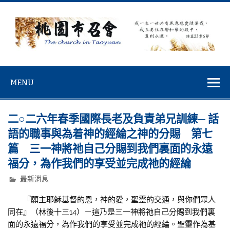
Skip
to
content
桃園市召會
桃園市召會The Church in Taoyuan City
MENU
二○二六年春季國際長老及負責弟兄訓練─ 話
語的職事與為着神的經綸之神的分賜 第七
篇 三一神將祂自己分賜到我們裏面的永遠
福分，為作我們的享受並完成祂的經綸
最新消息
『願主耶穌基督的恩，神的愛，聖靈的交通，與你們眾人
同在』（林後十三14）－這乃是三一神將祂自己分賜到我們裏
面的永遠福分，為作我們的享受並完成祂的經綸。聖靈作為基