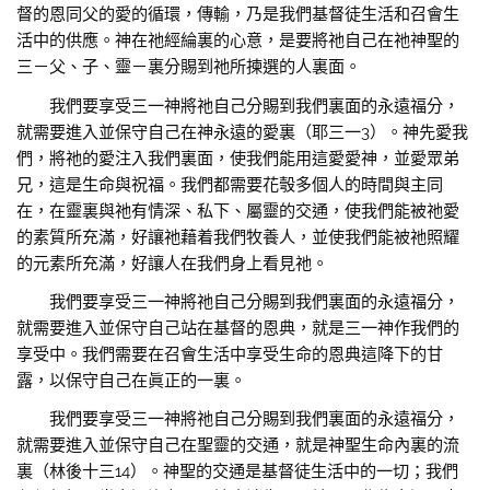
督的恩同父的愛的循環，傳輸，乃是我們基督徒生活和召會生
活中的供應。神在祂經綸裏的心意，是要將祂自己在祂神聖的
三－父、子、靈－裏分賜到祂所揀選的人裏面。
我們要享受三一神將祂自己分賜到我們裏面的永遠福分，
就需要進入並保守自己在神永遠的愛裏（耶三一3）。神先愛我
們，將祂的愛注入我們裏面，使我們能用這愛愛神，並愛眾弟
兄，這是生命與祝福。我們都需要花彀多個人的時間與主同
在，在靈裏與祂有情深、私下、屬靈的交通，使我們能被祂愛
的素質所充滿，好讓祂藉着我們牧養人，並使我們能被祂照耀
的元素所充滿，好讓人在我們身上看見祂。
我們要享受三一神將祂自己分賜到我們裏面的永遠福分，
就需要進入並保守自己站在基督的恩典，就是三一神作我們的
享受中。我們需要在召會生活中享受生命的恩典這降下的甘
露，以保守自己在眞正的一裏。
我們要享受三一神將祂自己分賜到我們裏面的永遠福分，
就需要進入並保守自己在聖靈的交通，就是神聖生命內裏的流
裏（林後十三14）。神聖的交通是基督徒生活中的一切；我們