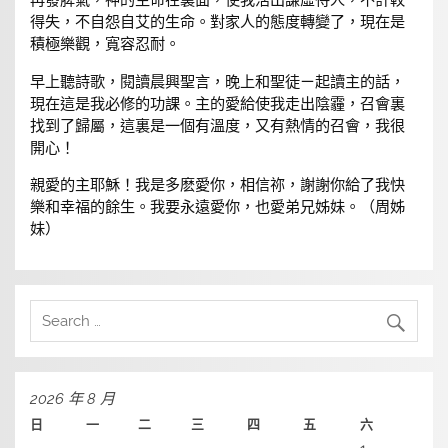
再發脾氣，神的生命在裏面，使我活出謙虛待人，不計較
得失，不自怨自艾的生命。對家人的態度轉變了，現在是
積極樂觀，寬容忍耐。
早上聽詩歌，閱讀晨興聖言，晚上和聖徒ㄧ起讀主的話，
現在這是我必修的功課。主的愛給使我走出陰霾，召會裏
找到了歸屬，這裏是一個有溫度，又有熱情的召會，我很
開心！
親愛的主耶穌！我是多麽愛你，相信祢，謝謝你給了我快
樂和幸福的餘生。我要永遠愛你，也愛弟兄姊妹。（周姊
妹）
2026 年 8 月
日
一
二
三
四
五
六