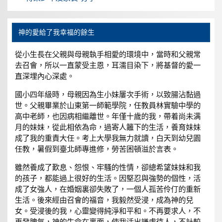
神的愛給了我幸福的餘生
從小生長在父親與母親執手相愛的環境中，當時和父親常
去召會，所以一直蒙受主恩，耳濡目染下，將基督的愛一
直深埋內心深處。
國小四年級時，母親因為生小妹屢次手術，以致腸沾黏過
世。父親畢業於山東第一師範學院，任教員林實驗中學的
高中老師，也因病相繼離世。年僅十歲的我，帶着尚未满
月的妹妹，從此相依為命，過寄人籬下的生活，養育妹妹
成了我的重責大任。考上大學我無力就讀，白天到幼兒園
任教，暑假到臺北師專進修，勞苦困頓溢於言表。
雖然養成了歎息、怨恨、牢騷的性情，卻總希望妹妹和我
的孩子，都能過上很好的生活。因堅忍與強勢的個性，活
成了女強人，在婚姻裏卻失敗了，一個人孤苦伶仃的重新
生活。後來經由召會的福音，我毅然受浸，成為神的兒
女。受浸後的我，心靈變得純淨和平和。不再要求人，不