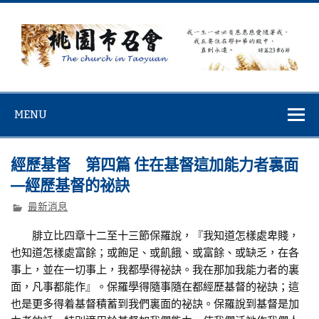
Skip
to
content
桃園市召會
桃園市召會The Church in Taoyuan City
MENU
經歷基督 第四篇 住在基督這加能力者裏面
—經歷基督的祕訣
最新消息
腓立比四章十二至十三節保羅說，『我知道怎樣處卑賤，
也知道怎樣處富餘；或飽足、或飢餓、或富餘、或缺乏，在各
事上，並在一切事上，我都學得祕訣。我在那加我能力者的裏
面，凡事都能作』。保羅學得隨事隨在都經歷基督的祕訣；這
也是更多得着基督積蓄到我們裏面的祕訣。保羅說到基督是加