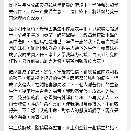
從小生長在父親與母親執手相愛的環境中，當時和父親常
去召會，所以一直蒙受主恩，耳濡目染下，將基督的愛一
直深埋內心深處。
國小四年級時，母親因為生小妹屢次手術，以致腸沾黏過
世。父親畢業於山東第一師範學院，任教員林實驗中學的
高中老師，也因病相繼離世。年僅十歲的我，帶着尚未满
月的妹妹，從此相依為命，過寄人籬下的生活，養育妹妹
成了我的重責大任。考上大學我無力就讀，白天到幼兒園
任教，暑假到臺北師專進修，勞苦困頓溢於言表。
雖然養成了歎息、怨恨、牢騷的性情，卻總希望妹妹和我
的孩子，都能過上很好的生活。因堅忍與強勢的個性，活
成了女強人，在婚姻裏卻失敗了，一個人孤苦伶仃的重新
生活。後來經由召會的福音，我毅然受浸，成為神的兒
女。受浸後的我，心靈變得純淨和平和。不再要求人，不
再發脾氣，神的生命在裏面，使我活出謙虛待人，不計較
得失，不自怨自艾的生命。對家人的態度轉變了，現在是
積極樂觀，寬容忍耐。
早上聽詩歌，閱讀晨興聖言，晚上和聖徒ㄧ起讀主的話，