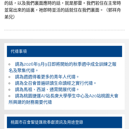
的話，以及我們裏面應時的話，就是那靈。我們若住在主常時
並寫出來的話裏，祂卽時並活的話就住在我們裏面。（郭祥舟
弟兄）
代禱事項
請為2026年9月9日即將開始的秋季週中成全訓練之報
名及聚集代禱。
請為週週得着更多的青年人代禱。
請為全召會普遍研讀生命讀經之實行代禱。
請為馬祖、西湖、通霄開展代禱。
請為桃園捷運A7站長庚大學學生中心及A20站桃園大會
所興建的財務需要代禱
桃園巿召會聖徒匯款奉獻資訊及用途登錄