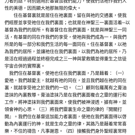
力者的話，特別適用於基督加我們能力，使我們活祂作我們人
性的美德，因而顯大祂那無限的偉大。
住在基督裏就是居住在祂裏面，留在與祂的交通裏，使我
們經歷並享受祂住在我們裏面；也就是在神聖三一裏面活着─以
基督為我們的居所。有基督住在我們裏面，就是與神聖三一同
活，有基督的同在作我們的享受，使祂與我們成為一，與我們
所是的每一部分和我們生活的每一面同在。住在基督裏，以祂
為我們的居所，並讓祂住在我們裏面，以我們為祂的居所，乃
是活在經過過程並終極完成之三一神與蒙救贖並得重生之信徒
宇宙合併的實際裏。
我們住在基督裏，使祂也住在我們裏面，乃是藉着：（一）
愛祂，我們越愛主，就越有祂的同在，並且我們越在祂的同在
裏，就越享受祂之於我們的一切。（二）顧到包羅萬有之膏油
塗抹的內裏教導。膏油塗抹乃是在我們裏面複合之靈的運行和
工作，將神塗抹到我們裏面來，使我們被神浸透，據有神，並
領會神的心思。（三）將我們靈裏生命之靈的律的『開關打
開』。我們住在基督這加能力者裏面，使祂在我們裏面得以啓
動為內裏運行的神，就是生命之靈的律，其路乃是藉着常常喜
樂，不住的禱告，凡事謝恩。（四）接觸我們身外聖經裏常時