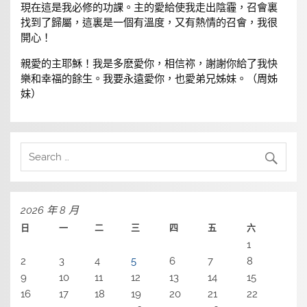
現在這是我必修的功課。主的愛給使我走出陰霾，召會裏
找到了歸屬，這裏是一個有溫度，又有熱情的召會，我很
開心！
親愛的主耶穌！我是多麽愛你，相信祢，謝謝你給了我快
樂和幸福的餘生。我要永遠愛你，也愛弟兄姊妹。（周姊
妹）
2026 年 8 月
日
一
二
三
四
五
六
1
2
3
4
5
6
7
8
9
10
11
12
13
14
15
16
17
18
19
20
21
22