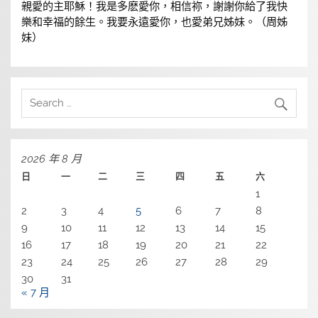
親愛的主耶穌！我是多麽愛你，相信祢，謝謝你給了我快
樂和幸福的餘生。我要永遠愛你，也愛弟兄姊妹。（周姊
妹）
2026 年 8 月
日
一
二
三
四
五
六
1
2
3
4
5
6
7
8
9
10
11
12
13
14
15
16
17
18
19
20
21
22
23
24
25
26
27
28
29
30
31
« 7 月