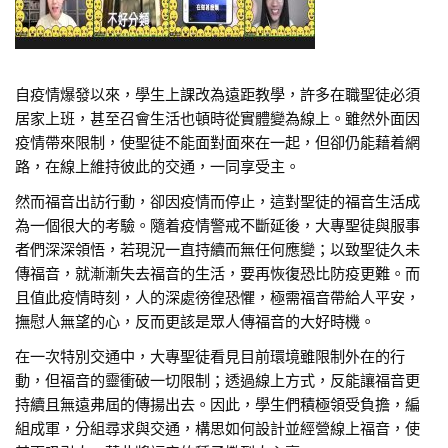
自疫情爆發以來，學生上課改為遠距教學，許多在職聖徒必須
居家上班，甚至召會生活也頓時從實體變為線上。雖然外面因
疫情帶來限制，使聖徒不能面對面來在一起，但卻仍能藉着網
路，在線上維持彼此的交通，一同享受主。
然而福音出訪行動，卻因疫情而停止，這對聖徒的福音生活成
為一個很大的考驗。隨着疫情警戒不斷延後，大專聖徒與服事
者們深深領悟，若現況一直持續而無任何應變；以致聖徒久未
傳福音，就漸漸失去福音的生活，要再恢復恐比防疫更難。而
且值此疫情時刻，人的深處徬徨恐懼，極需福音帶給人平安，
撫慰人無望的心，反而更該是眾人傳福音的大好時機。
在一次特別交通中，大專聖徒看見目前環境雖限制外在的行
動，但福音的靈衝破一切限制；透過線上方式，反能讓福音更
持續且無遠弗屆的傳揚出去。因此，學生們積極領受負擔，編
組成軍，分組尋求與交通，構思如何設計並經營線上福音，使