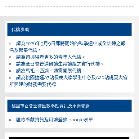
代禱事項
請為2026年9月9日即將開始的秋季週中成全訓練之報
名及聚集代禱。
請為週週得着更多的青年人代禱。
請為全召會普遍研讀生命讀經之實行代禱。
請為馬祖、西湖、通霄開展代禱。
請為桃園捷運A7站長庚大學學生中心及A20站桃園大會
所興建的財務需要代禱
桃園巿召會聖徒匯款奉獻資訊及用途登錄
匯款奉獻資訊及用途登錄 google表單