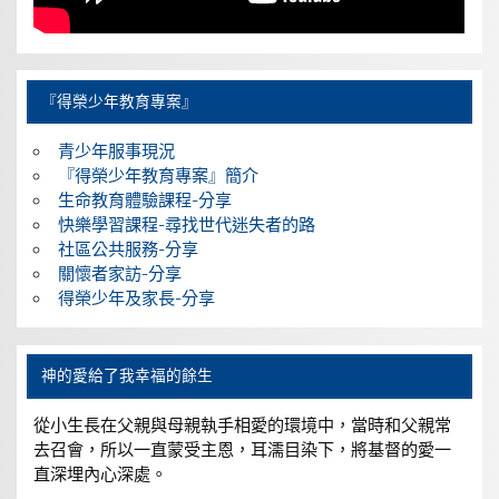
『得榮少年教育專案』
青少年服事現況
『得榮少年教育專案』簡介
生命教育體驗課程-分享
快樂學習課程-尋找世代迷失者的路
社區公共服務-分享
關懷者家訪-分享
得榮少年及家長-分享
神的愛給了我幸福的餘生
從小生長在父親與母親執手相愛的環境中，當時和父親常
去召會，所以一直蒙受主恩，耳濡目染下，將基督的愛一
直深埋內心深處。