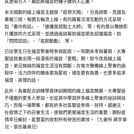
其更吸引人，藉此將福音的種子撒到人心裏。
本次規劃的線上福音主題是『疫想天開』，分為詩歌、見證及
書報三組，每週五輪流上線。有的藉着活潑互動的方式呈現，
如『畫中有話』、『誰纔是捏黏土大師』…等，有的是以豫錄影
片播放的方式呈現，並透過座談幫助福音朋友認識福音，如
『問問説説』、『疫起動動』…等。
已往學生只在福音聚會時參與配搭，一到期末考與暑假，大專
聖徒就會出現一段漫長的福音『夏眠』期。如今改為線上福
音，弟兄姊妹的福音生活沒有間斷；在每次豫備線上聚會的過
程中，活力同伴的關係更為緊密，禱告更有負擔，也更多追求
福音、眞理的話。
此外，為着配合訓練學員休訓期間的線上福音開展，大專聖徒
不僅邀約更多人參加，也從其中學習許多線上聚會的祕訣與技
巧。而每一場聚集，都有許多社區聖徒參與、扶持。感謝主，
在疫情之下的召會生活，使我們更覺福音生活的重要；期盼疫
情早日解封，能豐富的收割所有勞苦的果效。（九會所 蔣宇弟
兄、張信基弟兄）