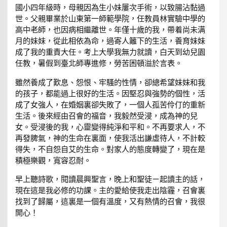
國小四年級時，母親因為生小妹屢次手術，以致腸沾黏過
世。父親畢業於山東第一師範學院，任教員林實驗中學的
高中老師，也因病相繼離世。年僅十歲的我，帶着尚未满
月的妹妹，從此相依為命，過寄人籬下的生活，養育妹妹
成了我的重責大任。考上大學我無力就讀，白天到幼兒園
任教，暑假到臺北師專進修，勞苦困頓溢於言表。
雖然養成了歎息、怨恨、牢騷的性情，卻總希望妹妹和我
的孩子，都能過上很好的生活。因堅忍與強勢的個性，活
成了女強人，在婚姻裏卻失敗了，一個人孤苦伶仃的重新
生活。後來經由召會的福音，我毅然受浸，成為神的兒
女。受浸後的我，心靈變得純淨和平和。不再要求人，不
再發脾氣，神的生命在裏面，使我活出謙虛待人，不計較
得失，不自怨自艾的生命。對家人的態度轉變了，現在是
積極樂觀，寬容忍耐。
早上聽詩歌，閱讀晨興聖言，晚上和聖徒ㄧ起讀主的話，
現在這是我必修的功課。主的愛給使我走出陰霾，召會裏
找到了歸屬，這裏是一個有溫度，又有熱情的召會，我很
開心！