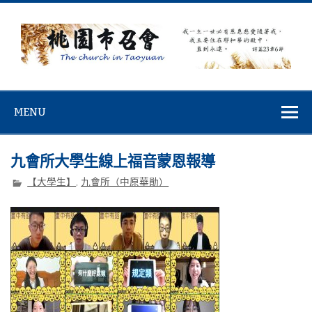
Skip
to
content
桃園市召會
桃園市召會The Church in Taoyuan City
MENU
九會所大學生線上福音蒙恩報導
【大學生】
,
九會所（中原華勛）