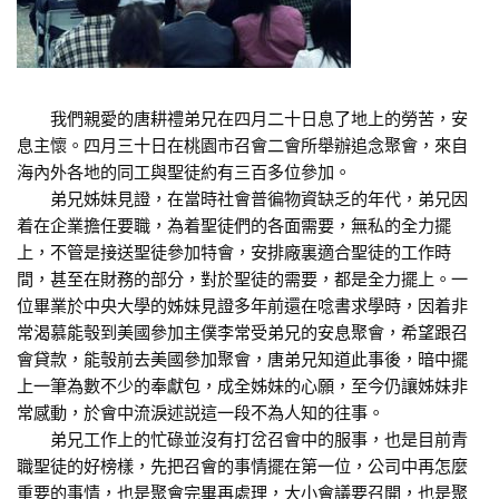
我們親愛的唐耕禮弟兄在四月二十日息了地上的勞苦，安
息主懷。四月三十日在桃園市召會二會所舉辦追念聚會，來自
海內外各地的同工與聖徒約有三百多位參加。
弟兄姊妹見證，在當時社會普徧物資缺乏的年代，弟兄因
着在企業擔任要職，為着聖徒們的各面需要，無私的全力擺
上，不管是接送聖徒參加特會，安排廠裏適合聖徒的工作時
間，甚至在財務的部分，對於聖徒的需要，都是全力擺上。一
位畢業於中央大學的姊妹見證多年前還在唸書求學時，因着非
常渴慕能彀到美國參加主僕李常受弟兄的安息聚會，希望跟召
會貸款，能彀前去美國參加聚會，唐弟兄知道此事後，暗中擺
上一筆為數不少的奉獻包，成全姊妹的心願，至今仍讓姊妹非
常感動，於會中流淚述説這一段不為人知的往事。
弟兄工作上的忙碌並沒有打岔召會中的服事，也是目前青
職聖徒的好榜樣，先把召會的事情擺在第一位，公司中再怎麼
重要的事情，也是聚會完畢再處理，大小會議要召開，也是聚