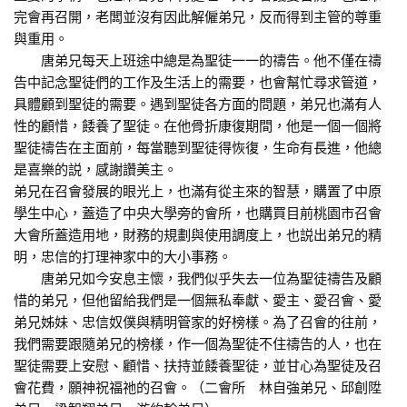
完會再召開，老闆並沒有因此解僱弟兄，反而得到主管的尊重
與重用。
唐弟兄每天上班途中總是為聖徒一一的禱告。他不僅在禱
告中記念聖徒們的工作及生活上的需要，也會幫忙尋求管道，
具體顧到聖徒的需要。遇到聖徒各方面的問題，弟兄也滿有人
性的顧惜，餧養了聖徒。在他骨折康復期間，他是一個一個將
聖徒禱告在主面前，每當聽到聖徒得恢復，生命有長進，他總
是喜樂的説，感謝讚美主。
弟兄在召會發展的眼光上，也滿有從主來的智慧，購置了中原
學生中心，蓋造了中央大學旁的會所，也購買目前桃園市召會
大會所蓋造用地，財務的規劃與使用調度上，也説出弟兄的精
明，忠信的打理神家中的大小事務。
唐弟兄如今安息主懷，我們似乎失去一位為聖徒禱告及顧
惜的弟兄，但他留給我們是一個無私奉獻、愛主、愛召會、愛
弟兄姊妹、忠信奴僕與精明管家的好榜樣。為了召會的往前，
我們需要跟隨弟兄的榜樣，作一個為聖徒不住禱告的人，也在
聖徒需要上安慰、顧惜、扶持並餧養聖徒，並甘心為聖徒及召
會花費，願神祝福祂的召會。（二會所 林自強弟兄、邱創陞