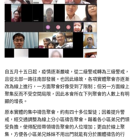
自五月十五日起，疫情逐漸嚴峻，從二級警戒轉為三級警戒，
且從北部一路往南部發展。也因此緣故，各項實體聚會亦逐漸
改為線上進行，一方面聚會好像受到了限制；但另一方面線上
聚集反而不受空間局限，因此本會所在下列聚會的人數上有明
顯的增長。
原本實體的集中禱告聚會，約有四十多位聖徒；因着提升警
戒，經交通調整為線上分小區禱告聚會。藉着各小區弟兄們領
受負擔，使得配搭帶領禱告聚會的人位增加；更由於線上聚
集，方便各小區弟兄姊妹不用出門就能有分於團體禱告的行