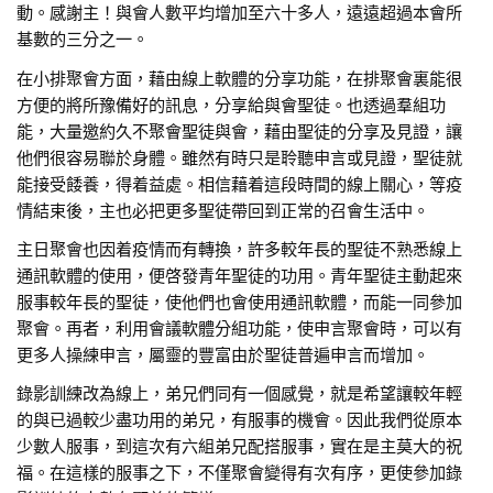
動。感謝主！與會人數平均增加至六十多人，遠遠超過本會所
基數的三分之一。
在小排聚會方面，藉由線上軟體的分享功能，在排聚會裏能很
方便的將所豫備好的訊息，分享給與會聖徒。也透過羣組功
能，大量邀約久不聚會聖徒與會，藉由聖徒的分享及見證，讓
他們很容易聯於身體。雖然有時只是聆聽申言或見證，聖徒就
能接受餧養，得着益處。相信藉着這段時間的線上關心，等疫
情結束後，主也必把更多聖徒帶回到正常的召會生活中。
主日聚會也因着疫情而有轉換，許多較年長的聖徒不熟悉線上
通訊軟體的使用，便啓發青年聖徒的功用。青年聖徒主動起來
服事較年長的聖徒，使他們也會使用通訊軟體，而能一同參加
聚會。再者，利用會議軟體分組功能，使申言聚會時，可以有
更多人操練申言，屬靈的豐富由於聖徒普遍申言而增加。
錄影訓練改為線上，弟兄們同有一個感覺，就是希望讓較年輕
的與已過較少盡功用的弟兄，有服事的機會。因此我們從原本
少數人服事，到這次有六組弟兄配搭服事，實在是主莫大的祝
福。在這樣的服事之下，不僅聚會變得有次有序，更使參加錄