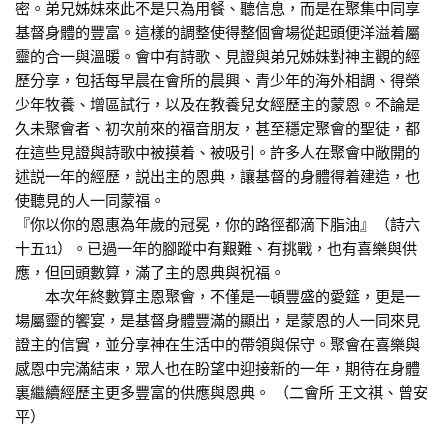
密。弟兄姊妹來此不是只為用餐、聽信息，而是在聚集中同享
基督身體的豐富。這樣的調整使得整個會場從起頭便洋溢着屬
靈的合一與溫暖。會中有詩歌、見證與弟兄姊妹對神主觀的經
歷分享，包括每早晨在會所的晨興、青少年的海外相調、得榮
少年牧養、增區試行，以及在教養兒女經歷主的蒙恩。不論是
久未聚會者、初次前來的福音朋友，甚至穩定聚會的聖徒，都
在這些見證與詩歌中被摸着、被吸引。許多人在聚會中敞開的
述説一年的經歷，説出主的恩典，讓基督的身體得着建造，也
使聽見的人一同蒙福。
『你以你的恩惠為年歲的冠冕，你的路徑都滴下脂油』（詩六
十五11）。已過一年的腳蹤中有艱難、有挑戰，也有喜樂與供
應，但回頭數算，滿了主的恩典與祝福。
本次年終數算主恩聚會，不僅是一頓豐盛的愛筵，更是一
場屬靈的饗宴，是基督身體豐滿的顯出，是蒙恩的人一同來見
證主的信實，並分享神在生活中的帶領與保守。聚會在喜樂與
感恩中完滿結束，眾人也在盼望中迎接新的一年，期待在身體
裏繼續經歷主更多豐富的供應與恩典。 （二會所 王文祺、曾安
平）