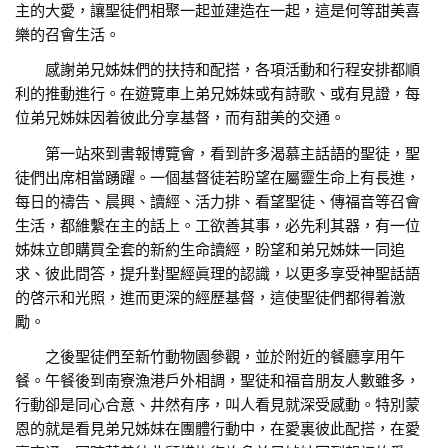
主的大愛，讓聖徒們相聚一起並建造在一起，這是何等甜美喜
樂的召會生活。
感謝弟兄姊妹們的扶持和配搭，各項活動和行程安排都順
利的推動進行。在遊覽車上弟兄姊妹或有詩歌、或有見證，每
位弟兄姊妹因着彼此分享基督，而有甜美的交通。
第一站來到書報博覽會，看到許多渴慕主話語的聖徒，聖
徒們出席相當踴躍。一個基督徒若盼望在屬靈生命上有長進，
每日的禱告、晨興、讀經、活力排、看望聖徒、傳福音等召會
生活，都維繫在主的話上。工欲善其事，必先利其器，有一位
姊妹立卽購買全套的新約生命讀經，盼望和弟兄姊妹一同追
求、彼此問答，提升對聖經眞理的認識，以更多享受神聖話語
的啓示和光照，進而更深的經歷基督，這使聖徒們都得着激
勵。
之後聖徒們至新竹動物園參觀，並於附近的餐廳享用午
餐。午餐後到南寮漁港戶外相調，聖徒和福音朋友人數雖多，
行動卻是同心合意、井然有序，叫人看見就深受感動。特別蒙
恩的就是看見弟兄姊妹在團體行動中，在愛裏彼此配搭，在愛