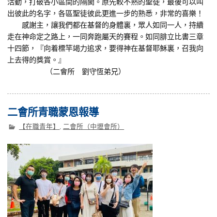
活動，打破各小區間的隔閡。原先較不熟的聖徒，最後可以叫
出彼此的名字，各區聖徒彼此更進一步的熟悉，非常的喜樂！
感謝主，讓我們都在基督的身體裏，眾人如同一人，持續
走在神命定之路上，一同奔跑屬天的賽程。如同腓立比書三章
十四節，『向着標竿竭力追求，要得神在基督耶穌裏，召我向
上去得的獎賞。』
（二會所 劉守恆弟兄）
二會所青職蒙恩報導
【在職青年】
,
二會所（中壢會所）