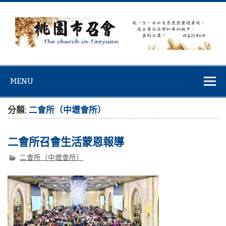
Skip
to
content
桃園市召會
桃園市召會The Church in Taoyuan City
MENU
分類:
二會所（中壢會所）
二會所召會生活蒙恩報導
二會所（中壢會所）