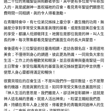
過二十位的青職聖徒與照顧者參加，其中更有多位是今年新加
入的，眞是感謝神一直祝福祂的召會。看見青年聖徒們願意花
費時間一同相調，眞的令人得着激勵。
在青職特會中，有七位弟兄姊妹上臺分享，盡生機的功用，無
論是分享對李常受文集高峯眞理的摸着，或是對甜美召會生活
的享受，都讓人低頭敬拜主。祂實在是那位我是的神，叫人生
長的神，每次聚集都看見聖徒們裏面生命的長大與蒙恩。
會後還有十三位聖徒前往臺南相調，走訪各類名店，享用道地
美食；不僅得到身心的調適，彼此更為熟識，一同背負大家在
生活、工作上的各種歡笑和眼淚。並且很喜樂與臺南聖徒一同
主日聚會，享受包羅萬有的基督及弟兄姊妹豐富的申言供應，
使眾人身心靈都得滿足和暢快！
很寶貝現在的召會生活，不是叫我們作一個宗教徒，也不是聚
會的機器，而是眞實的生活，如同李常受文集信息裏面所説：
『神人生活的意思是，我們雖是人，卻活神並彰顯神，這就是
神人這名稱的意義，就是人活出神來』。盼望主賜給我們恩
典，持續在青年人身上勞苦，得着更多的青職來同過神人的生
活。（二會所 何克良弟兄、梁智翔弟兄）