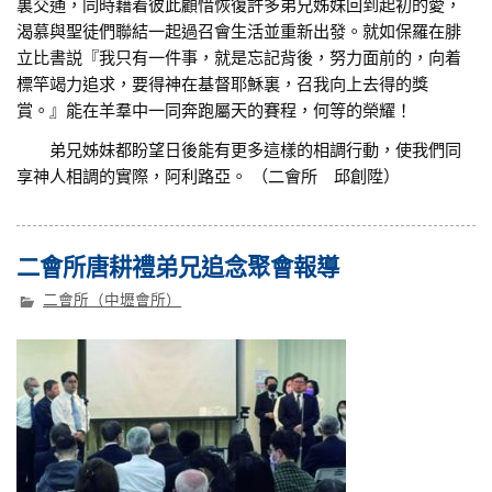
裏交通，同時藉着彼此顧惜恢復許多弟兄姊妹回到起初的愛，
渴慕與聖徒們聯結一起過召會生活並重新出發。就如保羅在腓
立比書説『我只有一件事，就是忘記背後，努力面前的，向着
標竿竭力追求，要得神在基督耶穌裏，召我向上去得的獎
賞。』能在羊羣中一同奔跑屬天的賽程，何等的榮耀！
弟兄姊妹都盼望日後能有更多這樣的相調行動，使我們同
享神人相調的實際，阿利路亞。 （二會所 邱創陞）
二會所唐耕禮弟兄追念聚會報導
二會所（中壢會所）