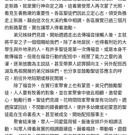
走新路，就是實行神命定之路，這着實使眾人再次蒙了光照，
看見生養教建的重要性。各區聖徒們因此立定心志，領受負擔
走上新路。藉由這次在大溪的集中相調，各區展覽已過三個月
的新路蒙恩，實在讓眾人得着激勵。
弟兄姊妹們見證，開始週週走出去傳福音接觸人後，主就
將平安之子一個個賜給我們。除了本地居民，也得着附近的大
學生與外地來的人。有許多聖徒是第一次傳福音，或是本身不
敢傳福音，但是在福音行動的配搭中，經歷了能力之靈的澆
灌，逐漸放膽為主説話，甚至帶罪人認罪歸向主。另外配搭西
湖及馬祖開展的弟兄姊妹們，也分享並鼓勵聖徒答應主的呼
召，前往外地短期或移民開展。
除了福音外，在實行家聚會上也有蒙恩。弟兄們鼓勵聖
徒，人人要有牧養的對象，並在家聚會中彼此相顧，激發愛
心，勉勵行善。聖徒們見證，花時間陪家聚會是有功効的。週
週探望回訪，不間斷的餧養顧惜人，使許多幼嫩或初蒙恩的聖
徒能在生命裏長大，甚至被成全，開始配搭服事主。
聚會結束後，眾人一同愛筵用餐。飯後安排戶外相調活
動，叫眾人得着眞實的相調跟建造。藉着唱詩、帶動唱，遊戲