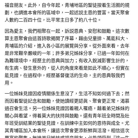
福音朋友。此外，自今年起，青埔地區的聖徒按着生活圈的規
劃，也調進本會所的區域中，一起述説主恩的豐富。當天聚會
人數約二百四十位，比平常主日多了約八十位。
因為愛主，我們相聚在一起，訴説恩典、安慰和鼓勵。這次數
算主恩聚會由這首詩歌揭開了序幕，藉由兒童排、萬能科大、
青埔區的介紹，進入各小區的展覽與分享。從外面來看，去年
是非常艱辛嚴峻的一年；許多弟兄姊妹分享，已過一年如何在
為難環境中，經歷主的恩典與加力；有收入銳減影響生計的，
有生病、發生意外的，從人的角度來看是如此不順心。但實在
能見證，在過程中，經歷基督復活的生命，主的恩典彀我們
用。
一位姊妹見證因疫情關係生意沒了，生活不知如何過下去；然
而因着聖徒記念和鼓勵，使她讀經更認眞、聚會更正常，渴慕
過召會生活。另一位姊妹見證因着親人罹癌，藉着弟兄姊妹的
關心與看望，得着莫大的扶持與鼓勵。還有青年班全時間及壯
年班受訓結業的聖徒見證，在訓練中主如何的恩待與成全。尤
其青埔區加入本會所，讓這次聚會更添新鮮與活潑。相信這次