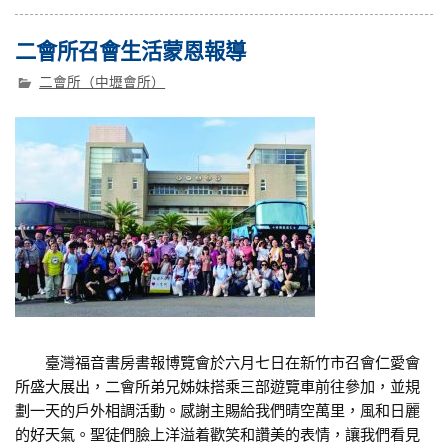
二會所召會生活蒙恩報導
二會所（中壢會所）
臺灣福音書房書報博覽會於六月七日在新竹市召會仁愛會
所盛大展出，二會所弟兄姊妹搭乘三部遊覽車前往參加，並規
劃一天的戶外相調活動。感謝主賜給我們晴空萬里，風和日麗
的好天氣。聖徒們臉上洋溢着歡笑和讚美的表情，讓我們看見