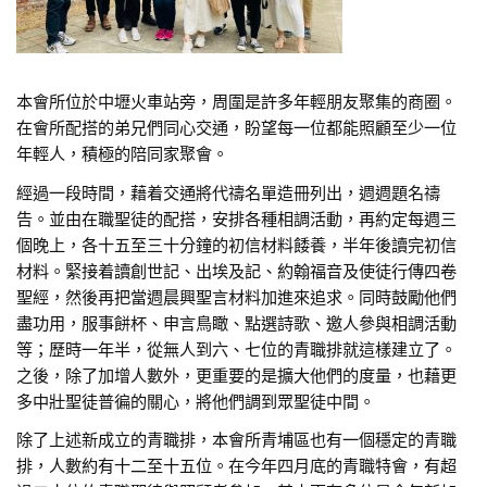
本會所位於中壢火車站旁，周圍是許多年輕朋友聚集的商圈。
在會所配搭的弟兄們同心交通，盼望每一位都能照顧至少一位
年輕人，積極的陪同家聚會。
經過一段時間，藉着交通將代禱名單造冊列出，週週題名禱
告。並由在職聖徒的配搭，安排各種相調活動，再約定每週三
個晚上，各十五至三十分鐘的初信材料餧養，半年後讀完初信
材料。緊接着讀創世記、出埃及記、約翰福音及使徒行傳四卷
聖經，然後再把當週晨興聖言材料加進來追求。同時鼓勵他們
盡功用，服事餅杯、申言鳥瞰、點選詩歌、邀人參與相調活動
等；歷時一年半，從無人到六、七位的青職排就這樣建立了。
之後，除了加增人數外，更重要的是擴大他們的度量，也藉更
多中壯聖徒普徧的關心，將他們調到眾聖徒中間。
除了上述新成立的青職排，本會所青埔區也有一個穩定的青職
排，人數約有十二至十五位。在今年四月底的青職特會，有超