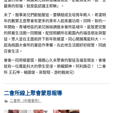
豐富的聚集，無論弟兄姊妹或福音朋友，必能領受到『這一生
最美的祝福，就是能認識主耶穌』。
末了，服事弟兄們勸勉聖徒，要積極成全培育年輕人，希望明
年的數算主恩聚會有更多的青年人起來盡功用。同時，新的一
年開始，青埔地區的弟兄姊妹調進本會所區域中，能彀更完整
的照着生活圈一同開展，配搭照顧所在範圍內的福音朋友與聖
徒。眾人並在主面前許下新年新展望，同心開展萬能科大，一
起為桃園大會所的蓋造作準備，在此地生活圈好好經營，同過
召會生活。
會後一同用餐愛筵，藉關心久未聚會的聖徒及福音朋友，會後
就有一位萬能科大的學生受浸，榮耀歸神，阿利路亞！（二會
所 王石坤、楊國俊、梁智翔、游約翰弟兄）
二會所線上聚會蒙恩報導
二會所（中壢會所）