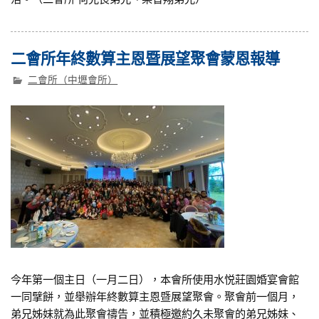
二會所年終數算主恩暨展望聚會蒙恩報導
二會所（中壢會所）
今年第一個主日（一月二日），本會所使用水悦莊園婚宴會館
一同擘餅，並舉辦年終數算主恩暨展望聚會。聚會前一個月，
弟兄姊妹就為此聚會禱告，並積極邀約久未聚會的弟兄姊妹、