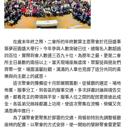
在歲末年終之際，二會所的年終數算主恩聚會於花田盛事
築夢莊園盛大舉行。今年參與人數突破已往，總報名人數超過
四百位，實際到會人數達三百九十位，為歷年之最，更是二會
所主日基數的兩倍以上。當天現場座無虛席，眾聖徒與朋友們
齊聚一堂，場面溫馨壯觀，滿滿的人羣也見證了這分共同的喜
樂與向主獻上的感恩。
這次聚會的豫備從十月卽展開籌劃，從餐廳的選定、場地
佈置、服事分工，到各區的服事交通，多次詳盡討論與禱告交
通，都看見主的帶領與平安。服事人位之間的配搭更是彼此成
全，各區弟兄姊妹都盡上功用，使這次聚集在流暢、榮耀又充
滿恩典中進行。
為了讓聚會更聚焦於那靈的交通，用餐前特別先調整餐廳
座椅的配置，以聚會的方式安排，使一開始的擘餅聚會靈更緊