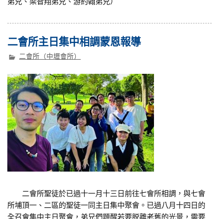
弟兄、梁智翔弟兄、游約翰弟兄）
二會所主日集中相調蒙恩報導
二會所（中壢會所）
二會所聖徒於已過十一月十三日前往七會所相調，與七會
所埔頂一、二區的聖徒一同主日集中聚會。已過八月十四日的
全召會集中主日聚會，弟兄們題醒若要脱離老舊的光景，需要