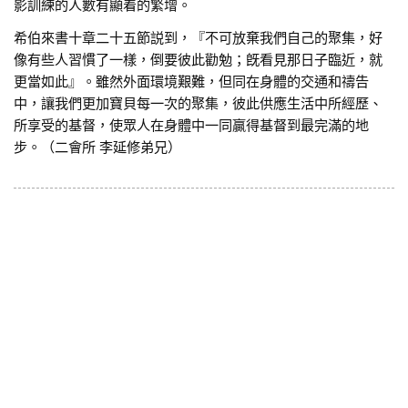
影訓練的人數有顯着的繁增。
希伯來書十章二十五節説到，『不可放棄我們自己的聚集，好
像有些人習慣了一樣，倒要彼此勸勉；旣看見那日子臨近，就
更當如此』。雖然外面環境艱難，但同在身體的交通和禱告
中，讓我們更加寶貝每一次的聚集，彼此供應生活中所經歷、
所享受的基督，使眾人在身體中一同贏得基督到最完滿的地
步。（二會所 李延修弟兄）