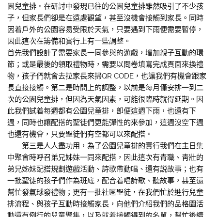
園兒童排。在研討中發現已往的公園兒童排雖然吸引了不少孩
子，但家長們卻是在遠處觀望，甚至沒機會接觸到家長。同時
因着戶外的公園容易受限於天氣，只要遇到下雨便需要暫停，
因此這次在籌備和實行上有一些調整。
首先我們設計了需要家長一同參與的遊戲，增加親子互動的環
節；或是最後的領取禮物時，需要以問卷填寫完成頁面來換禮
物，孩子們就會去拉家長來掃QR CODE，也讓我們有機會跟家
長直接接觸。第二是時間上的調整，以前是每月僅安排一到二
次的公園兒童排，但因為天氣因素，可能很臨時就得延期。因
此我們試着每週都有公園兒童排，卽便這週下雨，也還有下
週，同時也讓配搭的聖徒們更能彈性的來參加，這週沒空下週
也還有機會，只要聖徒們有空都可以來配搭。
第三是人人盡功用，為了公園兒童排的實行我們在主日集
中聚會時呼召弟兄姊妹一同來配搭，因此這次有青職、靑壯的
弟兄姊妹配搭規劃遊戲活動、詩歌帶動唱、還有説故事；也有
一批聖徒的孩子們作為班底，配合着唱詩歌、聽故事，甚至還
幫忙發氣球發禮物；更有一批社區聖徒，在我們忙於進行兒童
排流程、與孩子互動時接觸家長，向他們介紹我們的品格園活
動還有例行的兒童聚集，以及就着接觸得到的名單，幫忙後續