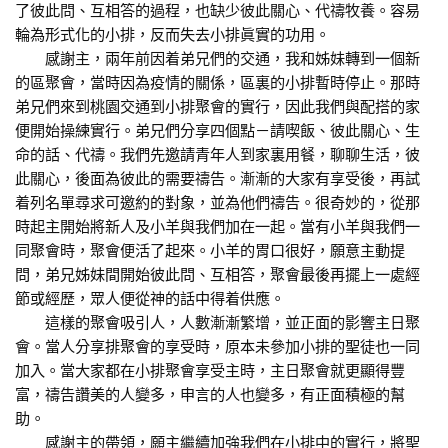
了彼此問、互相答的過程，也缺少彼此關心、代禱牧養。容易
輪為形式化的小排，反而失去小排眞實的功用。
感謝主，兩年前因着弟兄們的交通，我和姊妹轉到一個新
的區聚會，當時因為疫情的關係，區裏的小排暫時停止。那時
弟兄們來到桃園交通到小排聚會的實行，因此我們與配搭的家
便開始操練實行。弟兄們分享四個點－請喫飯、彼此關心、生
命的話、代禱。我們先邀請青年人到家裏用餐，聊聊生活，彼
此關心，後面為彼此的需要禱告。漸漸的大家有享受後，再試
着列名單尋求可邀約的對象，並為他們禱告。很奇妙的，從那
時起主開始將新人及小羊與我們加在一起。當有小羊與我們一
同聚會時，聚會便活了起來。小羊的胃口很好，願意主動提
問，弟兄姊妹間開始彼此問、互相答，聚會最後再擺上一處經
節或經歷，眾人便從神的話中得着供應。
這樣的聚會吸引人，人數漸漸繁增，並正面的影響主日聚
會。當人分享排聚會的享受時，原本未參加小排的聖徒也一同
加入。當大家都在小排聚會享受主時，主日聚會就更顯得豐
富，禱告讚美的人變多，申言的人也變多，有正面積極的幫
助。
感謝主的帶領，願主繼續加強我們在小排中的實行，將聖