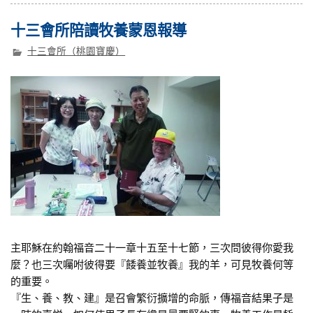
十三會所陪讀牧養蒙恩報導
十三會所（桃園寶慶）
主耶穌在約翰福音二十一章十五至十七節，三次問彼得你愛我
麼？也三次囑咐彼得要『餧養並牧養』我的羊，可見牧養何等
的重要。
『生、養、教、建』是召會繁衍擴增的命脈，傳福音結果子是