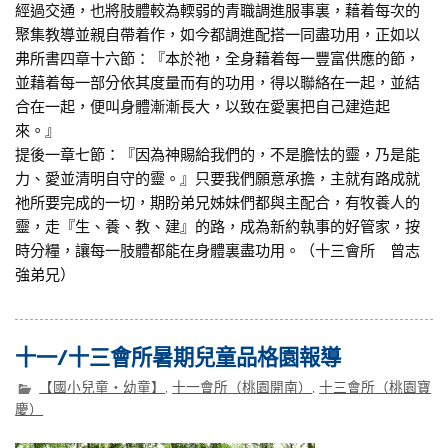
經過交通，也將肢體較為輭弱的青職調進服事裏，藉着每次的
聚集教導並親自帶着作，如今都調進配搭一同盡功用，正如以
弗所書四章十六節：『本於祂，全身藉着每一豐富供應的節，
並藉着每一部分依其度量而有的功用，得以聯絡在一起，並結
合在一起，便叫身體漸漸長大，以致在愛裏把自己建造起
來。』
提後一章七節：『因為神賜給我們的，不是膽怯的靈，乃是能
力、愛並清明自守的靈。』只要我們願意承擔，主就有路成就
祂所要完成的一切，期盼弟兄姊妹們都與主配合，有牧養人的
靈，走『生、養、教、建』的路，成為新約執事的好管家，按
時分糧，讓每一肢體都能在身體裏盡功用。（十三會所 曾志
強弟兄）
十一/十三會所暑期兒童品格園報導
【國小兒童‧幼童】
,
十一會所（桃園開南）
,
十三會所（桃園寶
慶）