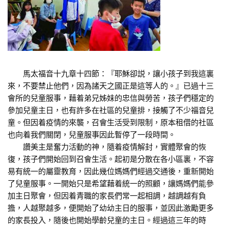
馬太福音十九章十四節：『耶穌卻説，讓小孩子到我這裏
來，不要禁止他們，因為諸天之國正是這等人的。』已過十三
會所的兒童服事，藉着弟兄姊妹的忠信與勞苦，孩子們穩定的
參加兒童主日，也有許多在社區的兒童排，接觸了不少福音兒
童。但因着疫情的來襲，召會生活受到限制，原本租借的社區
也向着我們關閉，兒童服事因此暫停了一段時間。
讚美主是奮力活動的神，隨着疫情解封，實體聚會的恢
復，孩子們開始回到召會生活。起初是分散在各小區裏，不容
易有統一的屬靈教育，因此幾位媽媽們經過交通後，重新開始
了兒童服事。一開始只是希望藉着統一的照顧，讓媽媽們能參
加主日聚會，但因着青職的家長們常一起相調，越調越有負
擔，人越聚越多，便開始了幼幼主日的服事，並因此激勵更多
的家長投入，隨後也開始學齡兒童的主日。經過這三年的時