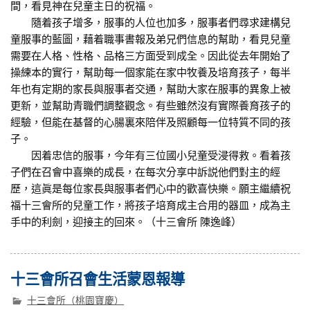
間，看見神在兒童主日的祝福。
隨着孩子增多，服事的人位也加多，服事者們尋求建構兒
童服事的藍圖，藉着職事書報及弟兄們信息的幫助，看見兒童
需要在人格、性格、品格三方面受到成全。因此從去年開始了
操練本的實行，幫助每一個家能在家中牧養及培育孩子，每半
年也有定期的家長與服事者交通，幫助大家在服事的異象上被
更新，並幫助青職們調整觀念。有些雖然沒有實際養育孩子的
經驗，但能在基督的心腸裏來陪伴及照顧每一位特質不同的孩
子。
因着忠信的服事，今年有三位國小兒童受浸得救。看着孩
子們在召會中喜樂的成長，在每次分享中訴説他們對主的經
歷，這眞是每位家長與服事者們心中的歡喜快樂。願主繼續祝
福十三會所的兒童工作，將孩子培育成主合用的器皿，成為主
手中的利劍，迎接主的回來。（十三會所 陳逸峰）
十三會所召會生活蒙恩報導
十三會所（桃園寶慶）