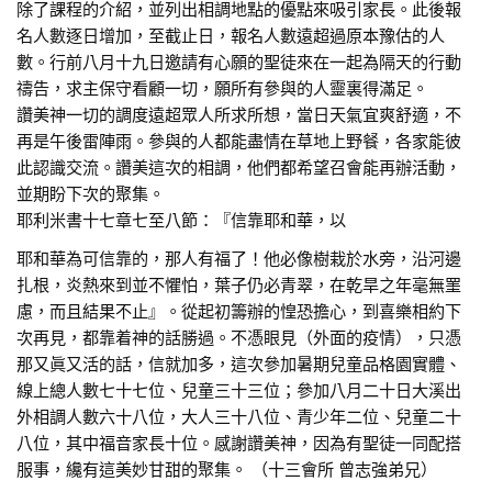
除了課程的介紹，並列出相調地點的優點來吸引家長。此後報
名人數逐日增加，至截止日，報名人數遠超過原本豫估的人
數。行前八月十九日邀請有心願的聖徒來在一起為隔天的行動
禱告，求主保守看顧一切，願所有參與的人靈裏得滿足。
讚美神一切的調度遠超眾人所求所想，當日天氣宜爽舒適，不
再是午後雷陣雨。參與的人都能盡情在草地上野餐，各家能彼
此認識交流。讚美這次的相調，他們都希望召會能再辦活動，
並期盼下次的聚集。
耶利米書十七章七至八節：『信靠耶和華，以
耶和華為可信靠的，那人有福了！他必像樹栽於水旁，沿河邊
扎根，炎熱來到並不懼怕，葉子仍必青翠，在乾旱之年毫無罣
慮，而且結果不止』。從起初籌辦的惶恐擔心，到喜樂相約下
次再見，都靠着神的話勝過。不憑眼見（外面的疫情），只憑
那又眞又活的話，信就加多，這次參加暑期兒童品格園實體、
線上總人數七十七位、兒童三十三位；參加八月二十日大溪出
外相調人數六十八位，大人三十八位、青少年二位、兒童二十
八位，其中福音家長十位。感謝讚美神，因為有聖徒一同配搭
服事，纔有這美妙甘甜的聚集。 （十三會所 曾志強弟兄）