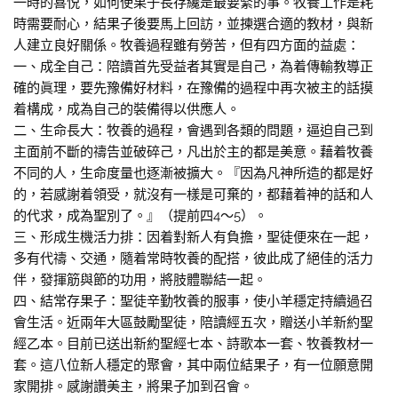
一時的喜悦，如何使果子長存纔是最要緊的事。牧養工作是耗
時需要耐心，結果子後要馬上回訪，並揀選合適的教材，與新
人建立良好關係。牧養過程雖有勞苦，但有四方面的益處：
一、成全自己：陪讀首先受益者其實是自己，為着傳輸教導正
確的眞理，要先豫備好材料，在豫備的過程中再次被主的話摸
着構成，成為自己的裝備得以供應人。
二、生命長大：牧養的過程，會遇到各類的問題，逼迫自己到
主面前不斷的禱告並破碎己，凡出於主的都是美意。藉着牧養
不同的人，生命度量也逐漸被擴大。『因為凡神所造的都是好
的，若感謝着領受，就沒有一樣是可棄的，都藉着神的話和人
的代求，成為聖別了。』（提前四4～5）。
三、形成生機活力排：因着對新人有負擔，聖徒便來在一起，
多有代禱、交通，隨着常時牧養的配搭，彼此成了絕佳的活力
伴，發揮筋與節的功用，將肢體聯結一起。
四、結常存果子：聖徒辛勤牧養的服事，使小羊穩定持續過召
會生活。近兩年大區鼓勵聖徒，陪讀經五次，贈送小羊新約聖
經乙本。目前已送出新約聖經七本、詩歌本一套、牧養教材一
套。這八位新人穩定的聚會，其中兩位結果子，有一位願意開
家開排。感謝讚美主，將果子加到召會。