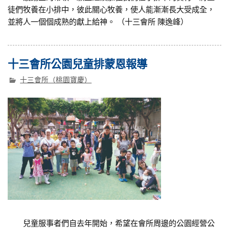
徒們牧養在小排中，彼此關心牧養，使人能漸漸長大受成全，
並將人一個個成熟的獻上給神。 （十三會所 陳逸峰）
十三會所公園兒童排蒙恩報導
十三會所（桃園寶慶）
兒童服事者們自去年開始，希望在會所周邊的公園經營公