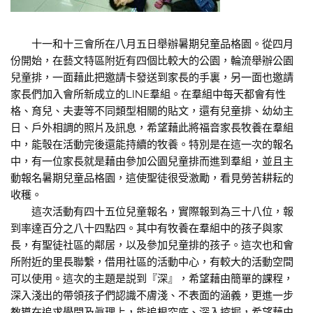
十一和十三會所在八月五日舉辦暑期兒童品格園。從四月
份開始，在藝文特區附近有四個比較大的公園，輪流舉辦公園
兒童排，一面藉此把邀請卡發送到家長的手裏，另一面也邀請
家長們加入會所新成立的LINE羣組。在羣組中每天都會有性
格、育兒、夫妻等不同類型相關的貼文，還有兒童排、幼幼主
日、戶外相調的照片及訊息，希望藉此將福音家長牧養在羣組
中，能彀在活動完後還能持續的牧養。特別是在這一次的報名
中，有一位家長就是藉由參加公園兒童排而進到羣組，並且主
動報名暑期兒童品格園，這使聖徒很受激勵，看見勞苦耕耘的
收穫。
這次活動有四十五位兒童報名，實際報到為三十八位，報
到率達百分之八十四點四。其中有牧養在羣組中的孩子與家
長，有聖徒社區的鄰居，以及參加兒童排的孩子。這次也和會
所附近的里長聯繫，借用社區的活動中心，有較大的活動空間
可以使用。這次的主題是説到『深』，希望藉由簡單的課程，
深入淺出的帶領孩子們認識不膚淺、不表面的涵義，更進一步
教導在追求學問及眞理上，能追根究底、深入挖掘，希望藉由