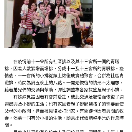
在疫情前十一會所有社區排以及與十三會所一同的青職
排，因着人數繁增而增排，分成十一及十三會所的青職排。疫
情後，十一會所的小排從線上恢復成實體聚會，合併為社區青
職排，時間為周五晚上的八點。一開始恢復的情形不太理想，
藉着弟兄們的交通與幫助，彈性調整為各家探望及親子小排。
有姊妹見證因着有會前愛筵，彼此交通及顧惜而恢復了週
週晨興及小排的生活；也有家因着親子排顧到孩子的需要而使
父母的心敞開，進而被恢復及打開家。有聖徒也因着週間的牧
養，渴慕一同有分小排的生活，願意出代價調整平常的作息時
間。