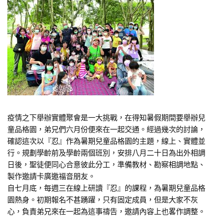
疫情之下舉辦實體聚會是一大挑戰，在得知暑假期間要舉辦兒
童品格園，弟兄們六月份便來在一起交通。經過幾次的討論，
確認這次以『忍』作為暑期兒童品格園的主題，線上、實體並
行。規劃學齡前及學齡兩個班別，安排八月二十日為出外相調
日後，聖徒便同心合意彼此分工，準備教材、勘察相調地點、
製作邀請卡廣邀福音朋友。
自七月底，每週三在線上研讀『忍』的課程，為暑期兒童品格
園熱身。初期報名不甚踴躍，只有固定成員，但是大家不灰
心，負責弟兄來在一起為這事禱告，邀請內容上也畧作調整。