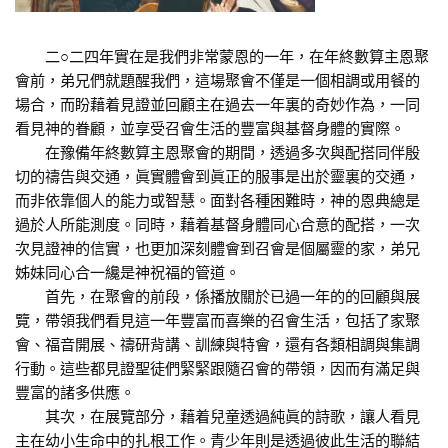
二○二四年實在是我們非常蒙恩的一年，在年終數算主恩聚
會前，弟兄們就題醒我們，這場聚會不僅是一個相調或用餐的
場合，而盼藉着見證並回顧主在過去一年裏的奇妙作為，一同
看見神的眷顧，並享受召會生活的豐富與基督身體的實際。
在豫備年終數算主恩聚會的期間，透過多次與配搭同伴殷
切的禱告與交通，眞實體會到眞正的服事是出於靈裏的交通，
而非依靠個人的能力或智慧。面對各種困難時，神的恩典總是
過於人所能測度。同時，藉着基督身體同心合意的配搭，一次
次見證神的信實，也更加深刻體會到召會是個屬靈的家，弟兄
姊妹同心合一纔是神祝福的管道。
首先，在聚會的前段，係播放關於已過一年的的回顧與展
覽，帶領我們看見這一年豐富而喜樂的召會生活，包括了家聚
會、福音開展、禱研背講、訓練與特會，還有各類相調與集調
行動。這些都見證聖徒們緊緊跟隨召會的帶領，因而有滿足與
豐富的諸多供應。
其次，在展覽部分，藉着兒童透過純眞的詩歌，讓人看見
主在幼小生命中的扎根工作。青少年則是透過彼此生活的聯結