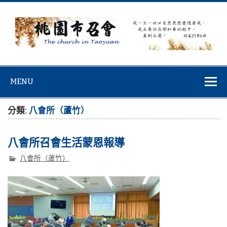
Skip
to
content
桃園市召會
桃園市召會The Church in Taoyuan City
MENU
分類:
八會所（蘆竹）
八會所召會生活蒙恩報導
八會所（蘆竹）