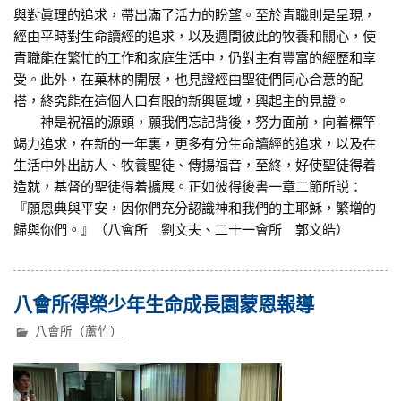
與對眞理的追求，帶出滿了活力的盼望。至於青職則是呈現，
經由平時對生命讀經的追求，以及週間彼此的牧養和關心，使
青職能在繁忙的工作和家庭生活中，仍對主有豐富的經歷和享
受。此外，在菓林的開展，也見證經由聖徒們同心合意的配
搭，終究能在這個人口有限的新興區域，興起主的見證。
神是祝福的源頭，願我們忘記背後，努力面前，向着標竿
竭力追求，在新的一年裏，更多有分生命讀經的追求，以及在
生活中外出訪人、牧養聖徒、傳揚福音，至終，好使聖徒得着
造就，基督的聖徒得着擴展。正如彼得後書一章二節所説：
『願恩典與平安，因你們充分認識神和我們的主耶穌，繁增的
歸與你們。』（八會所 劉文夫、二十一會所 郭文皓）
八會所得榮少年生命成長園蒙恩報導
八會所（蘆竹）