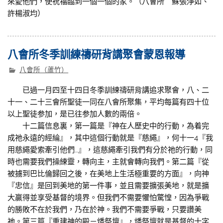
來愛他們，使祝福臨到一個一個的家。（八會所 蘇張淨如、
許楊淑均）
八會所冬季訓練禱研背講聚會蒙恩報導
八會所（蘆竹）
已過一月四至十四日冬季訓練禱研背講追求聚會，八、二
十一、二十三會所聖徒一同在八會所聚集，平均每篇有四十位
以上聖徒参加，是已往参加人數的兩倍。
十二篇信息裏，第一篇是『神在人歷史中的行動，為着完
成祂永遠的經綸』，其中這個行動就是『慈繩』，何十一4『我
用慈繩愛索牽引他們…』，這慈繩牽引我們有分於祂的行動，同
時也需要我們操練靈，轉向主，主就會轉向我們。第二篇『從
被擄到巴比倫歸回之後，在美地上生活極重要的方面』，向神
『忠信』是回到美地的第一件事，並且需要擴張美地，就是擴
大贏得並享受基督的境界。但我們不需要懼怕驚惶，因為爭戰
的勝敗不在於我們，乃在於神。我們不需要爭戰，只要讚美
祂。第三篇『重建神的殿－燔祭壇』，燔祭壇就是基督的十字