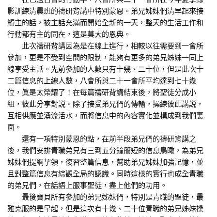
影訓練清晨班的禱研背講中特別蒙恩。弟兄姊妹們清早起來接
觸主的話，被主話充滿而開始全新的一天，整天的生活工作和
行動都有主的同在，這是莫大的恩典。
此次禱研背講因為是在線上進行，相較以往需要到一會所
參加，更是不受到空間的限制，能夠有更多的弟兄姊妹一同上
線享受主話。先前參加的人數只有十幾、二十位，但是此次十
二篇信息的上線人數，八會所與二十一會所平均達到七十幾
位，眞是太榮耀了！在每篇禱研背講結束後，將聖徒分成小
組，彼此分享對説。除了接受弟兄們的傳輸，操練彼此講説，
互相供應並湧流活水，而將信息中的內容實化並構成到我們裏
面。
還有一項特別蒙恩的點，在前半段弟兄們的禱研背講之
後，我們安排青職弟兄有三到五分鐘簡短的信息鳥瞰，為弟兄
姊妹們提綱挈領，復習整篇信息，幫助弟兄姊妹加強記憶，並
且對整篇信息有綜觀全局的認識。同時這樣的實行也成全青職
的弟兄們，在話語上服事聖徒，盡上他們的功用。
最後寶貝所有參加的弟兄姊妹們，特別是青職的聖徒，最
難克服的是早起，但是這次有十幾、二十位青職的弟兄姊妹操