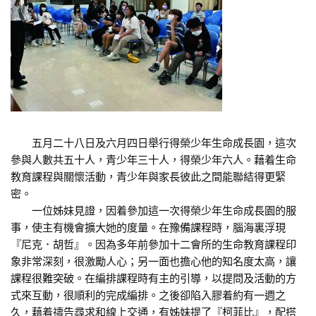
五月二十八日及六月四日舉行得榮少年生命成長園，這次
參與人數共五十人，青少年三十人，得榮少年六人。藉着生命
教育課程與關懷活動，青少年與家長彼此之間能聯結得更緊
密。
一位姊妹見證，因着參加這一次得榮少年生命成長園的服
事，使主有機會擴大她的度量。在豫備課程時，腦海裏浮現
『尼克．胡哲』。因為多年前參加十二會所的生命教育課程印
象非常深刻，很激勵人心；另一面也擔心他的知名度太高，讓
課程很難突破。在編排課程時有主的引導，以提問及活動的方
式來互動，很順利的完成編排。之後卻陷入膠着約有一週之
久，藉着禱告尋求和線上交通，有姊妹提了『柯菲比』，配搭