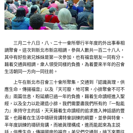
三月二十八日，八、二十一會所舉行半年度的外出事奉相
調聚會。這次到新北市新店相調，參與人數共一百二十八人，
其中有好些弟兄姊妹是第一次參加，也有福音朋友一同有分。
藉着交通與相調，衆人領受同樣的負擔，為着要來半年的召會
生活朝同一方向一同往前。
上午在新北市召會三十會所聚集，交通到『認識眞理，供
應生命，傳揚福音』以及『天可廢，地可棄，小排聚會不可不
去』兩篇信息，盼延續已過一年的負擔，藉着生命讀經進入聖
經，以及全力以赴建造小排。我們需要盡我們所有的『一點能
力』來持守主的話，天天藉着生命讀經的追求進入神話語的豐
富。也藉着在生活中禱研背講特會訓練的綱要，並參與特會、
半年度訓練的禱研背講，而被眞理構成，進而能起來為主説
話，供應生命，傳揚國度的福音。弟兄們交通到，接下來要往