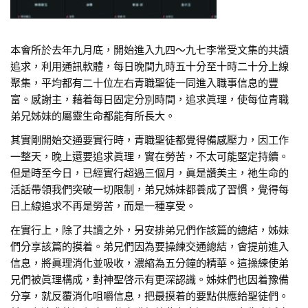
本會所於去年九月底，開始進入九四～九七李常受文集的共讀
追求，利用通訊軟體，每日晚間九時五十分至十時二十分上線
聚集，平均都有二十位左右青職聖徒一同進入職事信息的豐
富。感謝主，藉着每日固定分別時間，追求眞理，使每位青職
弟兄姊妹的屬靈生命都能有所長大。
其實剛開始交通要實行時，青職聖徒都覺得備感壓力，因工作
一整天，晚上還要追求眞理，實在勞苦，不太可能堅定持續。
但是時至今日，已經實行超過三個月，眞是讚美主，祂生命的
活話帶領我們突破一切限制，弟兄姊妹都養成了習慣，覺得每
日上線追求不再是勞苦，而是一種享受。
在實行上，除了共讀之外，另安排弟兄們作該篇的總結，姊妹
們分享該篇的摸着。弟兄們因為要操練交通總結，會提前進入
信息，將眞理消化並吸收，濃縮為五分鐘的精華。這操練使弟
兄們被眞理構成，對神聖啓示有更深認識。姊妹們也因着豫備
分享，就反覆消化咀嚼信息，把最摸着的要點供應給聖徒們。