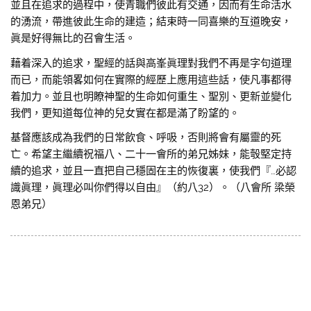
並且在追求的過程中，使青職們彼此有交通，因而有生命活水
的湧流，帶進彼此生命的建造；結束時一同喜樂的互道晚安，
眞是好得無比的召會生活。
藉着深入的追求，聖經的話與高峯眞理對我們不再是字句道理
而已，而能領畧如何在實際的經歷上應用這些話，使凡事都得
着加力。並且也明瞭神聖的生命如何重生、聖別、更新並變化
我們，更知道每位神的兒女實在都是滿了盼望的。
基督應該成為我們的日常飲食、呼吸，否則將會有屬靈的死
亡。希望主繼續祝福八、二十一會所的弟兄姊妹，能彀堅定持
續的追求，並且一直把自己穩固在主的恢復裏，使我們『…必認
識眞理，眞理必叫你們得以自由』（約八32）。（八會所 梁榮
恩弟兄）