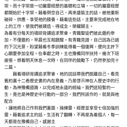
架。而十字架是一切屬靈經歷的基礎和立場，一切的屬靈經歷
都開始於十字架。藉着倒空自己，再來盛裝主的話，被祂重新
破碎、供應、享受祂的餧養。藉着這些話，主要來完成祂在地
上的工作，使我們被建造、得成全，榮耀歸主。
為着有分每天的禱研背講追求聚會，青職聖徒們彼此邀約參
加，不僅邀約，早晨也互相題醒。有青職見證，自己因為已過
的下沉光景，盼望藉着冬季訓練能得着一個復興，便向主許下
心願要參加全程。在奉獻之時，主也豫備同伴扶持，幾次下班
疲倦，想着明天休息一次時，在同伴的鼓勵下，仍然參加完十
二篇。
藉着禱研背講追求聚會，祂的説話帶我們脱離自己。看見
舊約裏十二卷歷史書的內在意義，乃是啓示神在人歷史中的行
動，為神豫備道路，以完成祂永遠的經綸。我們這短暫的一
生，竟也是神歷史中行動的一部分，我們所該作的，就是與祂
配合
，讓祂將自己作到我們裏面，操練靈，經歷並享受七倍加強的
靈。藉着追求主的話，生活有了翻轉，不再是為着個人，每一
天都是在豫備自己。感謝主