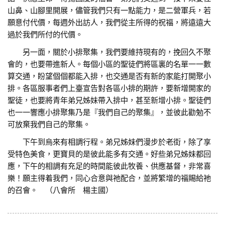
山鼻、山腳里開展，儘管我們只有一點能力，是二營軍兵，若
願意付代價，每週外出訪人，我們從主所得的祝福，將遠遠大
過於我們所付的代價。
另一面，關於小排聚集，我們要維持現有的，挽回久不聚
會的，也要帶進新人。每個小區的聖徒們將區裏的名單一一數
算交通，盼望個個都能入排，也交通是否有新的家能打開聚小
排。各區服事者們上臺宣告對各區小排的期許，要新增開家的
聖徒，也要將青年弟兄姊妹帶入排中，甚至新增小排。聖徒們
也一一響應小排聚集乃是『我們自己的聚集』，並彼此勸勉不
可放棄我們自己的聚集。
下午到烏來有相調行程。弟兄姊妹們漫步於老街，除了享
受特色美食，更寶貝的是彼此能多有交通。好些弟兄姊妹都回
應，下午的相調有充足的時間能彼此牧養、供應基督，非常喜
樂！願主得着我們，同心合意與祂配合，並將繁增的福賜給祂
的召會。 （八會所 楊主國）