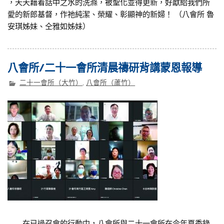
，天天藉着話中之水的洗滌，被聖化並得更新，好獻給我們所
愛的新郎基督，作祂純潔、榮耀、彰顯神的新婦！ （八會所 魯
安琪姊妹、仝雅如姊妹）
八會所/二十一會所清晨禱研背講蒙恩報導
二十一會所（大竹）
,
八會所（蘆竹）
在已過召會的行動中，八會所與二十一會所在今年夏季錄