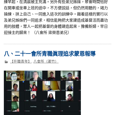
練早起，在清晨被主充滿。另外有些弟兄姊妹，聚會時間恰好
在開車或坐車上班的途中，不方便説話，但仍然用聽的，竭力
操練、拼上自己、一同進入這次的訓練中。藉着這樣的實行以
及弟兄姊妹們一同追求，相信能夠把大家建造成基督活而盡功
用的肢體，眾人一起把基督的身體建造起來，豫備新婦，早日
迎接主的歸來！ （八會所 梁榮恩弟兄）
八、二十一會所青職眞理追求蒙恩報導
【在職青年】
,
八會所（蘆竹）