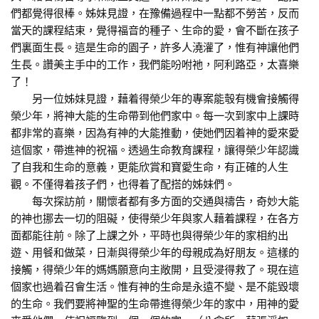
們都覺得很棒。姊妹見證，在豫備過程中一點都不勞苦，反而
當天的課程結束，覺得福音的種子、生命的愛，會不斷在孩子
們裏面生長。這是生命的園子，許多人澆灌了，惟有神讓他們
生長。讚美主手中的工作，我們能吩咐祂，阿利路亞，太喜樂
了！
另一位姊妹見證，藉着得榮少年的專案能彀有機會接觸得
榮少年，將神大能的生命帶到他們家中。每一次到家中上課時
都非常的喜樂，因為有神的大能推動，使她們因着神的愛來愛
這個家，帶進神的祝福。透過生命教育課程，讓得榮少年認識
了自我和生命的意義，更能欣賞和寶愛生命，有正確的人生
觀。不僅得着孩子們，也得着了配搭的姊妹們。
每次探訪前，關懷者都有多方面的交通與禱告，奇妙大能
的神也挪去一切的阻礙，使得榮少年與家人藉着課程，在各方
面都能往前。除了上課之外，平時也與得榮少年的家相約出
遊、用餐和做菜，日漸與得榮少年的母親成為好朋友。這樣的
接觸，得榮少年的媽媽願意向主敞開，且受浸得救了。現在這
個家也過着召會生活。惟有神的生命是永遠不變、是不能毀壞
的生命。我們要將神聖的生命帶進得榮少年的家中，用神的愛