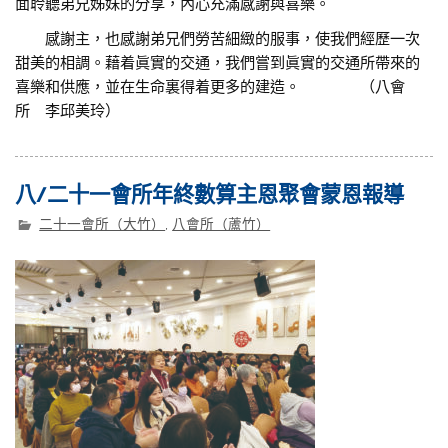
面聆聽弟兄姊妹的分享，內心充滿感謝與喜樂。
感謝主，也感謝弟兄們勞苦細緻的服事，使我們經歷一次
甜美的相調。藉着眞實的交通，我們嘗到眞實的交通所帶來的
喜樂和供應，並在生命裏得着更多的建造。 （八會
所 李邱美玲）
八/二十一會所年終數算主恩聚會蒙恩報導
二十一會所（大竹）
,
八會所（蘆竹）