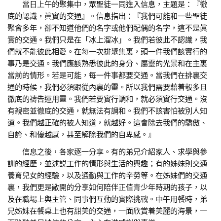
當日上午的聚集中，眾聖徒一同進入信息，主題是：『徹
底的認識，眞實的交通』。信息指出：『我們可能和一些聖徒
聚會多年，卻不知道他們的名字或他們配偶的名字，這不是眞
實的交通。我們只是在「冰上溜冰」。我們若彼此不認識，我
們就不能彼此相愛。在每一次排聚集裏，頭一件我們該實行的
事乃是交通。我們應該熟悉彼此的身分、屬靈的光景和在主裏
當前的情形。若是可能，每一件事都要交通。當我們在排裏交
通的時候，我們必須跟從內裏的靈。所以我們需要藉着彀多且
徹底的禱告運用靈。我們若要實行調和，就必須實行交通。沒
有親密並徹底的交通，就無法有調和。我們不該害怕被別人知
道。我們越正確的被人知道，就越好。這會除去我們的驕傲、
自誇、和優越感，甚至解除我們的自卑感。』
信息之後，各家逐一分享。有的弟兄介紹家人、求學與參
訓的經歷，並述説工作的情形與生活的興趣；有的姊妹則交通
養育兒女的經驗，以及通勤與工作的辛勞等。在姊妹們的交通
裏，我們更是敞開的分享如何陪伴正值青少年時期的孩子，以
及在職場上與主管、同事們互動的實際挑戰。中午用餐時，弟
兄姊妹在餐桌上也有甜美的交通，一面欣賞着美麗的海景，一