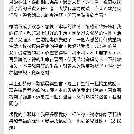
月的妹妹，從此相依為命，過寄人籬下的生活，養育妹妹
成了我的重責大任。考上大學我無力就讀，白天到幼兒園
任教，暑假到臺北師專進修，勞苦困頓溢於言表。
雖然養成了歎息、怨恨、牢騷的性情，卻總希望妹妹和我
的孩子，都能過上很好的生活。因堅忍與強勢的個性，活
成了女強人，在婚姻裏卻失敗了，一個人孤苦伶仃的重新
生活。後來經由召會的福音，我毅然受浸，成為神的兒
女。受浸後的我，心靈變得純淨和平和。不再要求人，不
再發脾氣，神的生命在裏面，使我活出謙虛待人，不計較
得失，不自怨自艾的生命。對家人的態度轉變了，現在是
積極樂觀，寬容忍耐。
早上聽詩歌，閱讀晨興聖言，晚上和聖徒ㄧ起讀主的話，
現在這是我必修的功課。主的愛給使我走出陰霾，召會裏
找到了歸屬，這裏是一個有溫度，又有熱情的召會，我很
開心！
親愛的主耶穌！我是多麽愛你，相信祢，謝謝你給了我快
樂和幸福的餘生。我要永遠愛你，也愛弟兄姊妹。（周姊
妹）