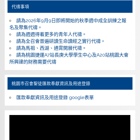
代禱事項
請為2026年9月9日即將開始的秋季週中成全訓練之報
名及聚集代禱。
請為週週得着更多的青年人代禱。
請為全召會普遍研讀生命讀經之實行代禱。
請為馬祖、西湖、通霄開展代禱。
請為桃園捷運A7站長庚大學學生中心及A20站桃園大會
所興建的財務需要代禱
桃園巿召會聖徒匯款奉獻資訊及用途登錄
匯款奉獻資訊及用途登錄 google表單