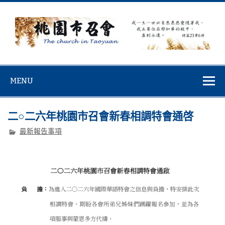
Skip
to
content
桃園市召會
桃園市召會The Church in Taoyuan City
MENU
二○二六年桃園市召會新春相調特會通啓
最新報告事項