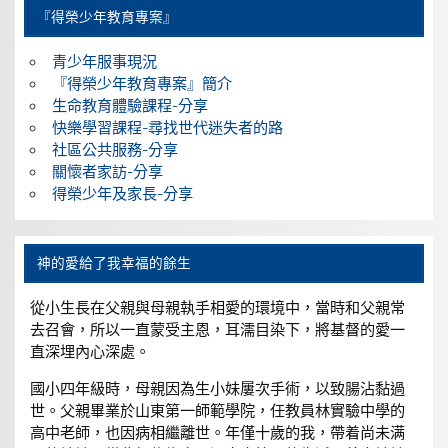
『得榮少年教育專案』
青少年服事現況
『得榮少年教育專案』簡介
生命教育體驗課程-分享
快樂學習課程-尋找世代迷失者的路
社區公共服務-分享
關懷者家訪-分享
得榮少年及家長-分享
神的愛給了我幸福的餘生
從小生長在父親與母親執手相愛的環境中，當時和父親常
去召會，所以一直蒙受主恩，耳濡目染下，將基督的愛一
直深埋內心深處。
國小四年級時，母親因為生小妹屢次手術，以致腸沾黏過
世。父親畢業於山東第一師範學院，任教員林實驗中學的
高中老師，也因病相繼離世。年僅十歲的我，帶着尚未满