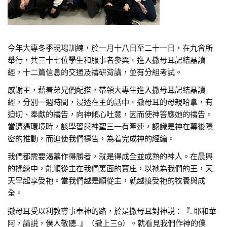
今年大專冬季現場訓練，於一月十八日至二十一日，在九會所
舉行，共三十七位學生和服事者參與。進入撒母耳記結晶讀
經，十二篇信息的交通及禱研背講，並有分組考試。
感謝主，藉着弟兄們配搭，帶領大專生進入撒母耳記結晶讀
經，分別一週時間，浸透在主的話中。撒母耳的母親哈拿，有
迫切、奉獻的禱告，向神傾心吐意，因而使神答應她的禱告。
當遭遇環境時，該學習與神聖三一有牽連，認識是神在幕後隱
密的推動，而迫使我們禱告，為着完成神的經綸。
我們都需要渴慕作得勝者，就是得成全並成熟的神人。在晨興
的操練中，能順從主在我們裏面的寶座，以祂為我們的王，天
天早起享受祂。當我們越是順從主，就越接受祂的牧養與成
全。
撒母耳受以利教導事奉神的路，於是撒母耳對神説：『…耶和華
阿，請説，僕人敬聽…』（撒上三9）。就看見我們作神的僕