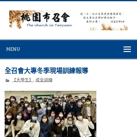
Skip
to
content
桃園市召會
桃園市召會The Church in Taoyuan City
MENU
全召會大專冬季現場訓練報導
【大學生】
,
成全訓練