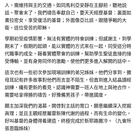
人，需維持與主的交通，如同馬利亞安靜在主腳前，聽祂説
話。聚會末了，我們禱告奉獻自己，要天天經歷基督：裏面如
書拉密女，享受復活的基督；外面像亞比該，跟隨爭戰的大
衛，這位受苦的耶穌。
學期初受疫情影響，無法有實體的特會訓練；但感謝主，到學
期末了，假期的起頭，能以實體的方式來在一起，同受這分時
代職事的成全。藉着實體聚會的訓練，幫助學生聖徒直接的接
受傳輸，並有身旁同伴的激勵，使他們更多進入解開的話中。
這次也有一些初次參加現場訓練的弟兄姊妹，他們分享到，撒
母耳記有許多故事對他們而言並不陌生，但直到進入結晶讀經
訓練，纔有更新的看見。認識神需要一班人在地上與祂合作，
需要哈拿得勝的禱告，好豫備男孩子，帶進國度。
願主加深我們的渴慕，開啓對主話的胃口，願意繼續深入挖掘
眞理；並且主觀經歷屬靈新陳代謝的過程，而有生命的變化，
好叫基督的身體得着建造，終極完成於新耶路撒冷。（九會所
張恩臨姊妹）