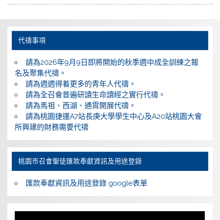
代禱事項
請為2026年9月9日即將開始的秋季週中成全訓練之報
名及聚集代禱。
請為週週得着更多的青年人代禱。
請為全召會普遍研讀生命讀經之實行代禱。
請為馬祖、西湖、通霄開展代禱。
請為桃園捷運A7站長庚大學學生中心及A20站桃園大會
所興建的財務需要代禱
桃園巿召會聖徒匯款奉獻資訊及用途登錄
匯款奉獻資訊及用途登錄 google表單