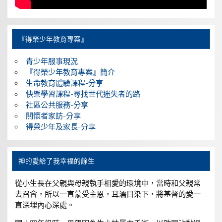
『得榮少年教育專案』
青少年服事現況
『得榮少年教育專案』簡介
生命教育體驗課程-分享
快樂學習課程-尋找世代迷失者的路
社區公共服務-分享
關懷者家訪-分享
得榮少年及家長-分享
神的愛給了我幸福的餘生
從小生長在父親與母親執手相愛的環境中，當時和父親常
去召會，所以一直蒙受主恩，耳濡目染下，將基督的愛一
直深埋內心深處。