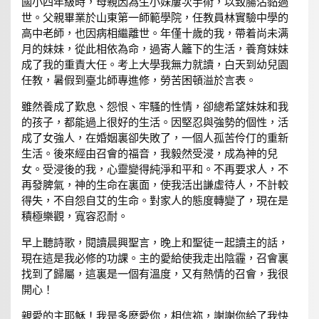
國小四年級時，母親因為生小妹屢次手術，以致腸沾黏過
世。父親畢業於山東第一師範學院，任教員林實驗中學的
高中老師，也因病相繼離世。年僅十歲的我，帶着尚未满
月的妹妹，從此相依為命，過寄人籬下的生活，養育妹妹
成了我的重責大任。考上大學我無力就讀，白天到幼兒園
任教，暑假到臺北師專進修，勞苦困頓溢於言表。
雖然養成了歎息、怨恨、牢騷的性情，卻總希望妹妹和我
的孩子，都能過上很好的生活。因堅忍與強勢的個性，活
成了女強人，在婚姻裏卻失敗了，一個人孤苦伶仃的重新
生活。後來經由召會的福音，我毅然受浸，成為神的兒
女。受浸後的我，心靈變得純淨和平和。不再要求人，不
再發脾氣，神的生命在裏面，使我活出謙虛待人，不計較
得失，不自怨自艾的生命。對家人的態度轉變了，現在是
積極樂觀，寬容忍耐。
早上聽詩歌，閱讀晨興聖言，晚上和聖徒ㄧ起讀主的話，
現在這是我必修的功課。主的愛給使我走出陰霾，召會裏
找到了歸屬，這裏是一個有溫度，又有熱情的召會，我很
開心！
親愛的主耶穌！我是多麽愛你，相信祢，謝謝你給了我快