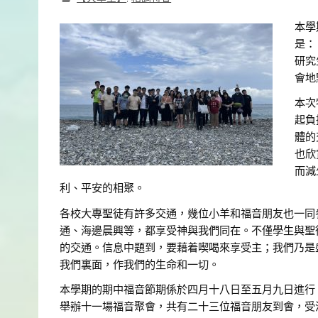
本學
是：
研究
會地
本次
起負
體的
也欣
而減
利、平安的相聚。
各校大專聖徒有許多交通，幾位小羊和福音朋友也一同
通、海邊晨興等，都享受神與我們同在。不僅學生與聖
的交通。信息中題到，要藉着喫喝來享受主；我們乃是
我們裏面，作我們的生命和一切。
本學期的期中福音節期係於四月十八日至五月九日進行
舉辦十一場福音聚會，共有二十三位福音朋友到會，受