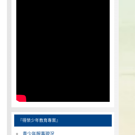
『得榮少年教育專案』
青少年服事現況