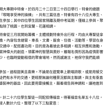
期大專期中特會，於四月二十二日至二十四日舉行，特會的總題
『喫喝享受神的操練』，共有三篇信息。特會有四十八位大專生、
生參加；其中四位學生因居家隔離及期中考延期，僅線上參與。聚
點除了桃園，也到宜蘭、花蓮相調。
特會從三月就開始籌備，主體規劃特會外出行程，均由大專聖徒拿
擔。內容包含總管、車長、文書、飯食、住宿、活動等，學習在身
交通中，配搭盡功用。目的是為着彼此多相調，相互供應和激勵，
賞神偉大的創造，領畧神的智慧與奧妙。雖報名情形因為疫情影響
少，也臨時變動租借的聚會場地，然而感謝主，祂保守我們能順
參加，過程甜美且喜樂。不論是在遊覽車上歡唱詩歌，或是用餐交
徒們有水平的交通，更經歷無論何種景況都與主聯調，與主有垂直
盛裝神的器皿，因此要用靈接觸主，藉着禱告與神調和，讓祂進到
，計二十六位學生聖徒一同配搭傳福音。得著福音名單五十八位，
浸人數計六位。整理了以下三點蒙恩：