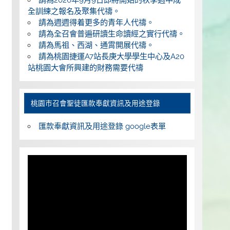
全訓練之報名及聚集代禱。
請為週週得着更多的青年人代禱。
請為全召會普遍研讀生命讀經之實行代禱。
請為馬祖、西湖、通霄開展代禱。
請為桃園捷運A7站長庚大學學生中心及A20
站桃園大會所興建的財務需要代禱
桃園巿召會聖徒匯款奉獻資訊及用途登錄
匯款奉獻資訊及用途登錄 google表單