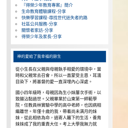
『得榮少年教育專案』簡介
生命教育體驗課程-分享
快樂學習課程-尋找世代迷失者的路
社區公共服務-分享
關懷者家訪-分享
得榮少年及家長-分享
神的愛給了我幸福的餘生
從小生長在父親與母親執手相愛的環境中，當
時和父親常去召會，所以一直蒙受主恩，耳濡
目染下，將基督的愛一直深埋內心深處。
國小四年級時，母親因為生小妹屢次手術，以
致腸沾黏過世。父親畢業於山東第一師範學
院，任教員林實驗中學的高中老師，也因病相
繼離世。年僅十歲的我，帶着尚未满月的妹
妹，從此相依為命，過寄人籬下的生活，養育
妹妹成了我的重責大任。考上大學我無力就