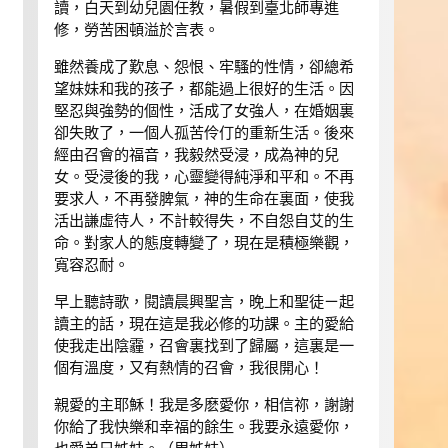
讀，白天到幼兒園任教，暑假到臺北師專進
修，勞苦困頓溢於言表。
雖然養成了歎息、怨恨、牢騷的性情，卻總希
望妹妹和我的孩子，都能過上很好的生活。因
堅忍與強勢的個性，活成了女強人，在婚姻裏
卻失敗了，一個人孤苦伶仃的重新生活。後來
經由召會的福音，我毅然受浸，成為神的兒
女。受浸後的我，心靈變得純淨和平和。不再
要求人，不再發脾氣，神的生命在裏面，使我
活出謙虛待人，不計較得失，不自怨自艾的生
命。對家人的態度轉變了，現在是積極樂觀，
寬容忍耐。
早上聽詩歌，閱讀晨興聖言，晚上和聖徒ㄧ起
讀主的話，現在這是我必修的功課。主的愛給
使我走出陰霾，召會裏找到了歸屬，這裏是一
個有溫度，又有熱情的召會，我很開心！
親愛的主耶穌！我是多麽愛你，相信祢，謝謝
你給了我快樂和幸福的餘生。我要永遠愛你，