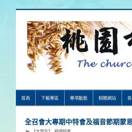
Skip
to
content
桃園市召會
桃園市召會The Church in Taoyuan 
首頁
下載專區
專項動態
相關網站
各
全召會大專期中特會及福音節期蒙
【大學生】
,
相調特會