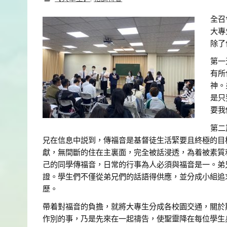
全召
大專
除了
第一
有所
神。
是只
要我
第二
兄在信息中説到，傳福音是基督徒生活緊要且終極的目
獻，無間斷的住在主裏面，完全被話浸透，為着被素質
己的同學傳福音，日常的行事為人必須與福音是一。弟
證。學生們不僅從弟兄們的話語得供應，並分成小組追
歷。
帶着對福音的負擔，就將大專生分成各校園交通，關於
作別的事，乃是先來在一起禱告，使聖靈降在每位學生