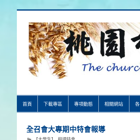
Skip
to
content
桃園市召會
桃園市召會The Church in Taoyuan 
首頁
下載專區
專項動態
相關網站
各
全召會大專期中特會報導
【大學生】
,
相調特會