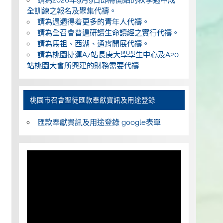
全訓練之報名及聚集代禱。
請為週週得着更多的青年人代禱。
請為全召會普遍研讀生命讀經之實行代禱。
請為馬祖、西湖、通霄開展代禱。
請為桃園捷運A7站長庚大學學生中心及A20
站桃園大會所興建的財務需要代禱
桃園巿召會聖徒匯款奉獻資訊及用途登錄
匯款奉獻資訊及用途登錄 google表單