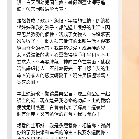
讀，白天到幼兒園任教，暑假到臺北師專進
修，勞苦困頓溢於言表。
雖然養成了歎息、怨恨、牢騷的性情，卻總希
望妹妹和我的孩子，都能過上很好的生活。因
堅忍與強勢的個性，活成了女強人，在婚姻裏
卻失敗了，一個人孤苦伶仃的重新生活。後來
經由召會的福音，我毅然受浸，成為神的兒
女。受浸後的我，心靈變得純淨和平和。不再
要求人，不再發脾氣，神的生命在裏面，使我
活出謙虛待人，不計較得失，不自怨自艾的生
命。對家人的態度轉變了，現在是積極樂觀，
寬容忍耐。
早上聽詩歌，閱讀晨興聖言，晚上和聖徒ㄧ起
讀主的話，現在這是我必修的功課。主的愛給
使我走出陰霾，召會裏找到了歸屬，這裏是一
個有溫度，又有熱情的召會，我很開心！
親愛的主耶穌！我是多麽愛你，相信祢，謝謝
你給了我快樂和幸福的餘生。我要永遠愛你，