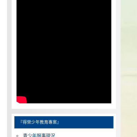
『得榮少年教育專案』
青少年服事現況