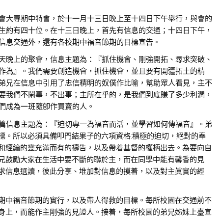
會大專期中特會，於十一月十三日晚上至十四日下午舉行，與會的
生約有四十位。在十三日晚上，首先有信息的交通；十四日下午，
信息交通外，還有各校期中福音節期的目標宣告。
天晚上的聚會，信息主題為：『抓住機會、剛強開拓、尋求突破、
作為』。我們需要創造機會，抓住機會，並且要有開疆拓土的精
弟兄在信息中引用了忠信精明的奴僕作比喻，幫助眾人看見，主不
要我們不鬧事，不出事；主所在乎的，是我們到底賺了多少利潤，
們成為一班隨卽作買賣的人。
篇信息主題為：『迫切專一為福音而活，並學習如何傳福音』。弟
標。所以必須具備叩門結果子的六項資格:積極的迫切，絕對的奉
和經綸的靈充滿而有的禱告，以及帶着基督的權柄出去。為要向自
兄鼓勵大家在生活中要不斷的聯於主，而在同學中能有馨香的見
求信息選讀，彼此分享、堆加對信息的摸着，以及對主眞實的經
期中福音節期的實行，以及帶人得救的目標。每所校園在交通前不
身上，而能作主剛強的見證人。接着，每所校園的弟兄姊妹上臺宣