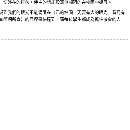
一切外在的打岔，使主的話能彀毫無攔阻的在校園中擴展。
説到我們的眼光不能侷限在自己的校園，更要有大的眼光，看見有
音節期所宣告的目標盡快達到。願每位學生都成為抓住機會的人，