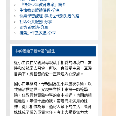
『得榮少年教育專案』簡介
生命教育體驗課程-分享
快樂學習課程-尋找世代迷失者的路
社區公共服務-分享
關懷者家訪-分享
得榮少年及家長-分享
神的愛給了我幸福的餘生
從小生長在父親與母親執手相愛的環境中，當
時和父親常去召會，所以一直蒙受主恩，耳濡
目染下，將基督的愛一直深埋內心深處。
國小四年級時，母親因為生小妹屢次手術，以
致腸沾黏過世。父親畢業於山東第一師範學
院，任教員林實驗中學的高中老師，也因病相
繼離世。年僅十歲的我，帶着尚未满月的妹
妹，從此相依為命，過寄人籬下的生活，養育
妹妹成了我的重責大任。考上大學我無力就