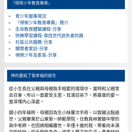
『得榮少年教育專案』
青少年服事現況
『得榮少年教育專案』簡介
生命教育體驗課程-分享
快樂學習課程-尋找世代迷失者的路
社區公共服務-分享
關懷者家訪-分享
得榮少年及家長-分享
神的愛給了我幸福的餘生
從小生長在父親與母親執手相愛的環境中，當時和父親常
去召會，所以一直蒙受主恩，耳濡目染下，將基督的愛一
直深埋內心深處。
國小四年級時，母親因為生小妹屢次手術，以致腸沾黏過
世。父親畢業於山東第一師範學院，任教員林實驗中學的
高中老師，也因病相繼離世。年僅十歲的我，帶着尚未满