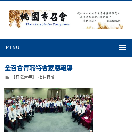
Skip
to
content
桃園市召會
桃園市召會The Church in Taoyuan City
MENU
全召會青職特會蒙恩報導
【在職青年】
,
相調特會