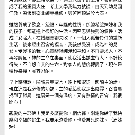
月的妹妹，從此相依為命，過寄人籬下的生活，養育妹妹
成了我的重責大任。考上大學我無力就讀，白天到幼兒園
任教，暑假到臺北師專進修，勞苦困頓溢於言表。
雖然養成了歎息、怨恨、牢騷的性情，卻總希望妹妹和我
的孩子，都能過上很好的生活。因堅忍與強勢的個性，活
成了女強人，在婚姻裏卻失敗了，一個人孤苦伶仃的重新
生活。後來經由召會的福音，我毅然受浸，成為神的兒
女。受浸後的我，心靈變得純淨和平和。不再要求人，不
再發脾氣，神的生命在裏面，使我活出謙虛待人，不計較
得失，不自怨自艾的生命。對家人的態度轉變了，現在是
積極樂觀，寬容忍耐。
早上聽詩歌，閱讀晨興聖言，晚上和聖徒ㄧ起讀主的話，
現在這是我必修的功課。主的愛給使我走出陰霾，召會裏
找到了歸屬，這裏是一個有溫度，又有熱情的召會，我很
開心！
親愛的主耶穌！我是多麽愛你，相信祢，謝謝你給了我快
樂和幸福的餘生。我要永遠愛你，也愛弟兄姊妹。（周姊
妹）