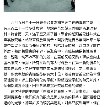
九月九日至十一日是全召會為期三天二夜的青職特會，共
有三百二十一位聖徒與會，地點在苗栗縣三義鄉的西湖渡假
村。特會第一天，滿了靈又滿了話。聚會的起頭弟兄姊妹就在
靈裏被焚燒，站起來釋放靈禱告，叫我們從自己裏面出來。聚
會中學習不照着原先所定規的，該唱甚麼詩歌、時間到了該作
甚麼，都照着靈裏的引導。在聚會中，青職操練逆着性順着
靈，脱離一切不冷不熱的光景，在臺前又唱又跳，釋放靈向主
發出讚美、頌揚，所有在場的都大得釋放。在第一篇得勝者的
異象信息後，弟兄在臺前向弟兄姊妹發出呼召，要上臺來奉
獻，願意奉獻的青職聖徒約有六十位。隨後負責弟兄們為青職
聖徒禱告，求主悦納每位的奉獻，盼望這些奉獻的弟兄姊妹，
個個都成為火種，回到各地來挑旺焚燒其他的聖徒。
這次特會的主題是『得勝者的異象、生活與事奉』。每逢
説到得勝者，我們旣有的觀念是衡之以高的標準，回頭看看已
過的的光景，卻是許多的輭弱與混亂，對此只感到無望。但在