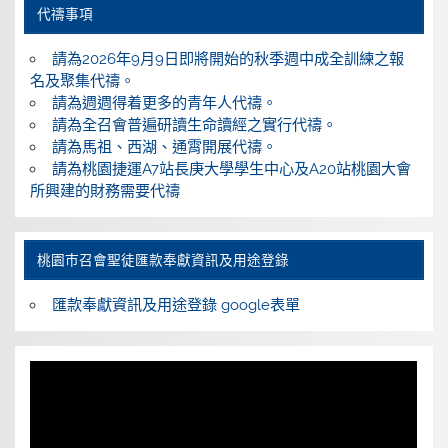
代禱事項
請為2026年9月9日即將開始的秋季週中成全訓練之報
名及聚集代禱。
請為週週得着更多的青年人代禱。
請為全召會普遍研讀生命讀經之實行代禱。
請為馬祖、西湖、通霄開展代禱。
請為桃園捷運A7站長庚大學學生中心及A20站桃園大會
所興建的財務需要代禱
桃園巿召會聖徒匯款奉獻資訊及用途登錄
匯款奉獻資訊及用途登錄 google表單