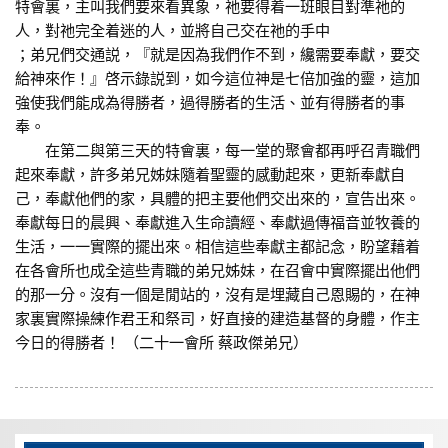
特會裏，主叫我們要來看異象，祂要得着一班眼目對準祂的
人，對祂完全着迷的人，並將自己交在祂的手中
；弟兄們交通説，『就是因為我們作不到，纔需要奉獻，要交
給神來作！』啓示錄説到，如今這位神是七倍加強的靈，這加
強使我們能成為得勝者，過得勝者的生活、並有得勝者的事
奉。
在第二與第三天的特會裏，每一堂的聚會都再呼召青職們
起來奉獻，許多弟兄姊妹隨着聖靈的感動起來，更新奉獻自
己，奉獻他們的家，具體的把主要他們交出來的，宣告出來。
奉獻每日的晨興、奉獻進入生命讀經、奉獻過傳福音並牧養的
生活，一一實際的擺出來。相信這些奉獻主都記念，盼望藉着
在各會所也成全這些青職的弟兄姊妹，在召會中實際擺出他們
的那一分。沒有一個是閒站的，沒有是埋藏自己恩賜的，在神
家裏實際操練作君王和祭司，好直接的建造基督的身體，作主
今日的得勝者！ （二十一會所 蔡政傑弟兄）