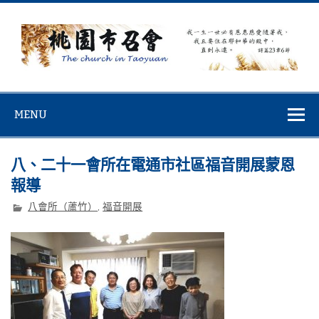
Skip
to
content
桃園市召會
桃園市召會The Church in Taoyuan City
MENU
八、二十一會所在電通市社區福音開展蒙恩
報導
八會所（蘆竹）
,
福音開展