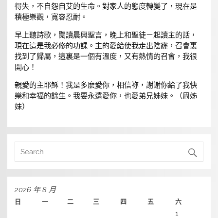
得失，不自怨自艾的生命。對家人的態度轉變了，現在是
積極樂觀，寬容忍耐。
早上聽詩歌，閱讀晨興聖言，晚上和聖徒ㄧ起讀主的話，
現在這是我必修的功課。主的愛給使我走出陰霾，召會裏
找到了歸屬，這裏是一個有溫度，又有熱情的召會，我很
開心！
親愛的主耶穌！我是多麽愛你，相信祢，謝謝你給了我快
樂和幸福的餘生。我要永遠愛你，也愛弟兄姊妹。（周姊
妹）
2026 年 8 月
日
一
二
三
四
五
六
1