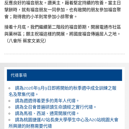
反應良好的福音朋友。讚美主，藉着堅定持續的牧養，當主日
擘餅時，就有福音朋友一同參加，也有敞開的朋友參加福音聚
會；剛得救的小羊則常參加小排聚會。
接着十月底，我們繼續第二階段的福音節期，開展電通市社區
與菓林區；願主祝福這樣的開展，將國度福音傳遍居人之地。
（八會所 蔡家文弟兄）
代禱事項
請為2026年9月9日即將開始的秋季週中成全訓練之報
名及聚集代禱。
請為週週得着更多的青年人代禱。
請為全召會普遍研讀生命讀經之實行代禱。
請為馬祖、西湖、通霄開展代禱。
請為桃園捷運A7站長庚大學學生中心及A20站桃園大會
所興建的財務需要代禱