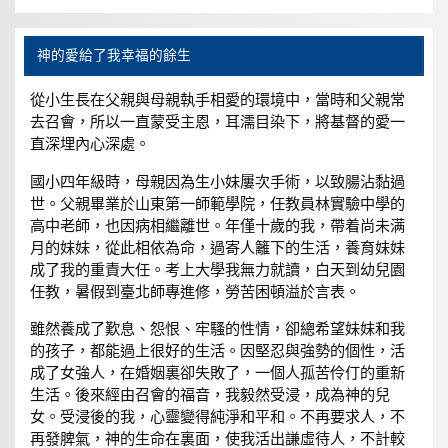
神的愛給了我幸福的餘生
從小生長在父親與母親執手相愛的環境中，當時和父親常
去召會，所以一直蒙受主恩，耳濡目染下，將基督的愛一
直深埋內心深處。
國小四年級時，母親因為生小妹屢次手術，以致腸沾黏過
世。父親畢業於山東第一師範學院，任教員林實驗中學的
高中老師，也因病相繼離世。年僅十歲的我，帶着尚未满
月的妹妹，從此相依為命，過寄人籬下的生活，養育妹妹
成了我的重責大任。考上大學我無力就讀，白天到幼兒園
任教，暑假到臺北師專進修，勞苦困頓溢於言表。
雖然養成了歎息、怨恨、牢騷的性情，卻總希望妹妹和我
的孩子，都能過上很好的生活。因堅忍與強勢的個性，活
成了女強人，在婚姻裏卻失敗了，一個人孤苦伶仃的重新
生活。後來經由召會的福音，我毅然受浸，成為神的兒
女。受浸後的我，心靈變得純淨和平和。不再要求人，不
再發脾氣，神的生命在裏面，使我活出謙虛待人，不計較