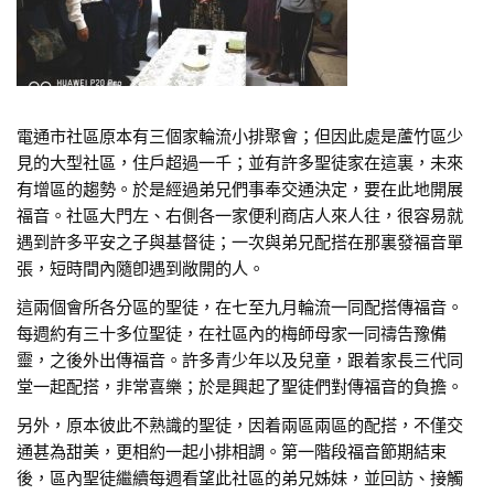
電通市社區原本有三個家輪流小排聚會；但因此處是蘆竹區少
見的大型社區，住戶超過一千；並有許多聖徒家在這裏，未來
有增區的趨勢。於是經過弟兄們事奉交通決定，要在此地開展
福音。社區大門左、右側各一家便利商店人來人往，很容易就
遇到許多平安之子與基督徒；一次與弟兄配搭在那裏發福音單
張，短時間內隨卽遇到敞開的人。
這兩個會所各分區的聖徒，在七至九月輪流一同配搭傳福音。
每週約有三十多位聖徒，在社區內的梅師母家一同禱告豫備
靈，之後外出傳福音。許多青少年以及兒童，跟着家長三代同
堂一起配搭，非常喜樂；於是興起了聖徒們對傳福音的負擔。
另外，原本彼此不熟識的聖徒，因着兩區兩區的配搭，不僅交
通甚為甜美，更相約一起小排相調。第一階段福音節期結束
後，區內聖徒繼續每週看望此社區的弟兄姊妹，並回訪、接觸