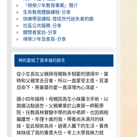
『得榮少年教育專案』簡介
生命教育體驗課程-分享
快樂學習課程-尋找世代迷失者的路
社區公共服務-分享
關懷者家訪-分享
得榮少年及家長-分享
神的愛給了我幸福的餘生
從小生長在父親與母親執手相愛的環境中，當
時和父親常去召會，所以一直蒙受主恩，耳濡
目染下，將基督的愛一直深埋內心深處。
國小四年級時，母親因為生小妹屢次手術，以
致腸沾黏過世。父親畢業於山東第一師範學
院，任教員林實驗中學的高中老師，也因病相
繼離世。年僅十歲的我，帶着尚未满月的妹
妹，從此相依為命，過寄人籬下的生活，養育
妹妹成了我的重責大任。考上大學我無力就