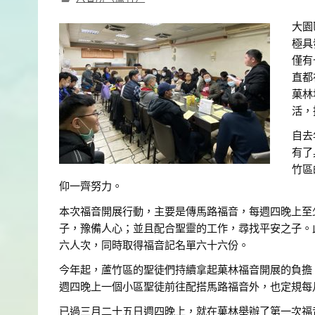
大園
極具
僅有
直都
菓林
活，
自去
有了
竹區
仰一齊努力。
本次福音開展行動，主要是傳馬路福音，每週四晚上至
子，豫備人心；並且配合聖靈的工作，尋找平安之子。
六人次，同時取得福音記名單六十六份。
今年起，蘆竹區的聖徒們持續拿起菓林福音開展的負擔
週四晚上一個小區聖徒前往配搭馬路福音外，也定規每
已過三月二十五日週四晚上，就在菓林舉辦了第一次福