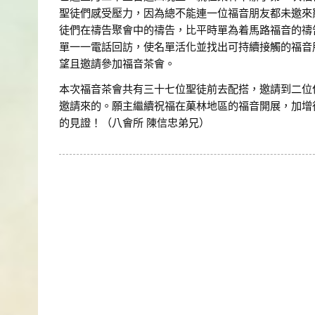
聖徒們感受壓力，因為總不能連一位福音朋友都未邀來
徒們在禱告聚會中的禱告，比平時單為着馬路福音的禱
單一一電話回訪，使名單活化並找出可持續接觸的福音
望且邀請參加福音茶會。
本次福音茶會共有三十七位聖徒前去配搭，邀請到二位
邀請來的。願主繼續祝福在菓林地區的福音開展，加增
的見證！（八會所 陳信忠弟兄）