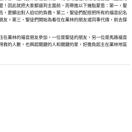
罷！因此就把大家都逼到主面前，而帶進以下幾點蒙恩：第一，聖
告，更顯出對人迫切的負擔。第二，聖徒們配搭把所有的福音記名
朋友。第三，聖徒們開始為着住在菓林的朋友或同事代禱，前去探
住在菓林的福音朋友參加，一位是聖徒的朋友，另一位是馬路福音
得救的人數，也興起關鍵的人和關鍵的家，好擔負起主在菓林地區