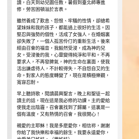
讀，白天到幼兒園任教，暑假到臺北師專進
修，勞苦困頓溢於言表。
雖然養成了歎息、怨恨、牢騷的性情，卻總希
望妹妹和我的孩子，都能過上很好的生活。因
堅忍與強勢的個性，活成了女強人，在婚姻裏
卻失敗了，一個人孤苦伶仃的重新生活。後來
經由召會的福音，我毅然受浸，成為神的兒
女。受浸後的我，心靈變得純淨和平和。不再
要求人，不再發脾氣，神的生命在裏面，使我
活出謙虛待人，不計較得失，不自怨自艾的生
命。對家人的態度轉變了，現在是積極樂觀，
寬容忍耐。
早上聽詩歌，閱讀晨興聖言，晚上和聖徒ㄧ起
讀主的話，現在這是我必修的功課。主的愛給
使我走出陰霾，召會裏找到了歸屬，這裏是一
個有溫度，又有熱情的召會，我很開心！
親愛的主耶穌！我是多麽愛你，相信祢，謝謝
你給了我快樂和幸福的餘生。我要永遠愛你，