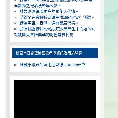
全訓練之報名及聚集代禱。
請為週週得着更多的青年人代禱。
請為全召會普遍研讀生命讀經之實行代禱。
請為馬祖、西湖、通霄開展代禱。
請為桃園捷運A7站長庚大學學生中心及A20
站桃園大會所興建的財務需要代禱
桃園巿召會聖徒匯款奉獻資訊及用途登錄
匯款奉獻資訊及用途登錄 google表單