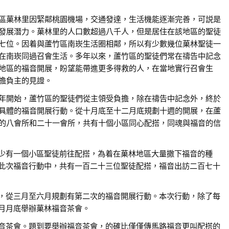
區菓林里因緊鄰桃園機場，交通發達，生活機能逐漸完善，可説是
發展潛力。菓林里的人口數超過八千人，但是居住在該地區的聖徒
七位。因着與蘆竹區南崁生活圈相鄰，所以有少數幾位菓林聖徒一
在南崁同過召會生活。多年以來，蘆竹區的聖徒們常在禱告中記念
地區的福音開展，盼望能帶進更多得救的人，在當地實行召會生
擔負主的見證。
年開始，蘆竹區的聖徒們從主領受負擔，除在禱告中記念外，終於
具體的福音開展行動。從十月底至十二月底規劃十週的開展，在蘆
的八會所和二十一會所，共有十個小區同心配搭，同魂與福音的信
少有一個小區聖徒前往配搭，為着在菓林地區大量撒下福音的種
此次福音行動中，共有一百二十三位聖徒配搭，福音出訪二百七十
，從三月至六月規劃有第二次的福音開展行動。本次行動，除了每
月月底舉辦菓林福音茶會。
音茶會。題到要舉辦福音茶會，的確比僅僅傳馬路福音更叫配搭的