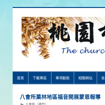
Skip
to
content
桃園市召會
桃園市召會The Church in Taoyuan 
首頁
下載專區
專項動態
相關網站
各
八會所菓林地區福音開展蒙恩報導
八會所（蘆竹）