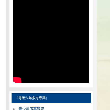
『得榮少年教育專案』
青少年服事現況