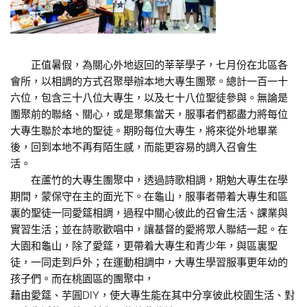
正值暑假，為關心外地返回的莘莘學子，七月份在北區各
會所，以相調的方式召聚舉辦本地大專生團聚。總計一百一十
六位，包含三十八位大專生，以及七十八位聖徒參與。無論是
團聚前的聯絡、關心，或是聚集當天，服事者們都盡力將每位
大專生聯於本地的聖徒。期盼每位大專生，將來從外地畢業
後，回到本地不再有陌生感，而能更容易的調入召會生
活。
在蘆竹的大專生團聚中，透過詩歌相調，期勉大專生在學
期間，蒙保守在主的面光下。在龜山，服事者帶着大專生和區
裏的聖徒一同愛筵相調，過程中關心彼此的召會生活、課業與
實習生活；並在詩歌歡唱中，讓基督的愛將眾人聯結一起。在
大園和龜山，除了愛筵，更帶着大專生和青少年，與區裏聖
徒，一同走到戶外；在運動相調中，大專生學習服事更年幼的
孩子們。而在桃園區的團聚中，
藉由愛筵、芋圓DIY，使大專生能在其中分享彼此校園生活、對