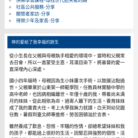
快樂學習課程-尋找世代迷失者的路
社區公共服務-分享
關懷者家訪-分享
得榮少年及家長-分享
神的愛給了我幸福的餘生
從小生長在父親與母親執手相愛的環境中，當時和父親常
去召會，所以一直蒙受主恩，耳濡目染下，將基督的愛一
直深埋內心深處。
國小四年級時，母親因為生小妹屢次手術，以致腸沾黏過
世。父親畢業於山東第一師範學院，任教員林實驗中學的
高中老師，也因病相繼離世。年僅十歲的我，帶着尚未满
月的妹妹，從此相依為命，過寄人籬下的生活，養育妹妹
成了我的重責大任。考上大學我無力就讀，白天到幼兒園
任教，暑假到臺北師專進修，勞苦困頓溢於言表。
雖然養成了歎息、怨恨、牢騷的性情，卻總希望妹妹和我
的孩子，都能過上很好的生活。因堅忍與強勢的個性，活