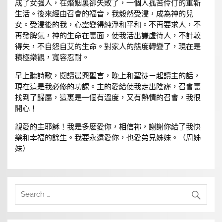
成了女強人，在婚姻裏卻失敗了，一個人孤苦伶仃的重新
生活。後來經由召會的福音，我毅然受浸，成為神的兒
女。受浸後的我，心靈變得純淨和平和。不再要求人，不
再發脾氣，神的生命在裏面，使我活出謙虛待人，不計較
得失，不自怨自艾的生命。對家人的態度轉變了，現在是
積極樂觀，寬容忍耐。
早上聽詩歌，閱讀晨興聖言，晚上和聖徒ㄧ起讀主的話，
現在這是我必修的功課。主的愛給使我走出陰霾，召會裏
找到了歸屬，這裏是一個有溫度，又有熱情的召會，我很
開心！
親愛的主耶穌！我是多麽愛你，相信祢，謝謝你給了我快
樂和幸福的餘生。我要永遠愛你，也愛弟兄姊妹。（周姊
妹）