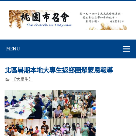
Skip
to
content
桃園市召會
桃園市召會The Church in Taoyuan City
MENU
北區暑期本地大專生返鄉團聚蒙恩報導
【大學生】