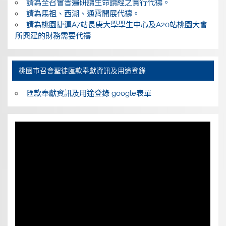
請為全召會普遍研讀生命讀經之實行代禱。
請為馬祖、西湖、通霄開展代禱。
請為桃園捷運A7站長庚大學學生中心及A20站桃園大會
所興建的財務需要代禱
桃園巿召會聖徒匯款奉獻資訊及用途登錄
匯款奉獻資訊及用途登錄 google表單