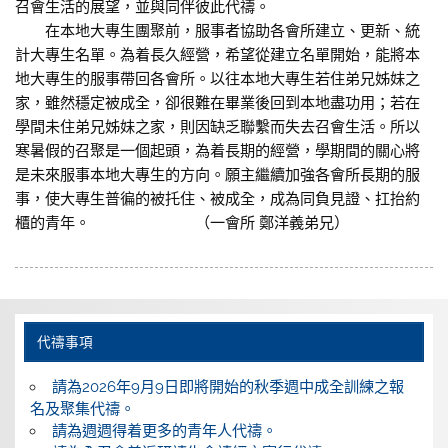
召會生活的展望，並與同伴彼此代禱。
在本地大專生團聚前，服事者協助各會所建立、更新、統
計大專生名單。為着長久經營，希望從建立名單開始，能將本
地大專生的服事帶回各會所。以往本地大專生若住弟兄姊妹之
家，雖然穩定被成全，卻很難在畢業後回到本地盡功用；若在
學間未住弟兄姊妹之家，則因缺乏聯繫而失去召會生活。所以
寒暑假的召聚是一個起頭，為着長期的經營，學期間的關心將
是未來服事本地大專生的方向。願主繼續加強各會所長期的服
事，使大專生普徧的被托住、被成全，成為同負見證、扛抬約
櫃的青年。 （一會所 鄭洋義弟兄）
代禱事項
請為2026年9月9日即將開始的秋季週中成全訓練之報
名及聚集代禱。
請為週週得着更多的青年人代禱。