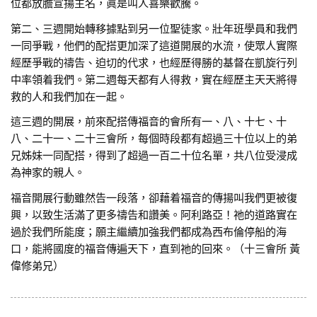
位都放膽宣揚主名，眞是叫人喜樂歡騰。
第二、三週開始轉移據點到另一位聖徒家。壯年班學員和我們
一同爭戰，他們的配搭更加深了這道開展的水流，使眾人實際
經歷爭戰的禱告、迫切的代求，也經歷得勝的基督在凱旋行列
中率領着我們。第二週每天都有人得救，實在經歷主天天將得
救的人和我們加在一起。
這三週的開展，前來配搭傳福音的會所有一、八、十七、十
八、二十一、二十三會所，每個時段都有超過三十位以上的弟
兄姊妹一同配搭，得到了超過一百二十位名單，共八位受浸成
為神家的親人。
福音開展行動雖然告一段落，卻藉着福音的傳揚叫我們更被復
興，以致生活滿了更多禱告和讚美。阿利路亞！祂的道路實在
過於我們所能度；願主繼續加強我們都成為西布倫停船的海
口，能將國度的福音傳遍天下，直到祂的回來。（十三會所 黃
偉修弟兄）