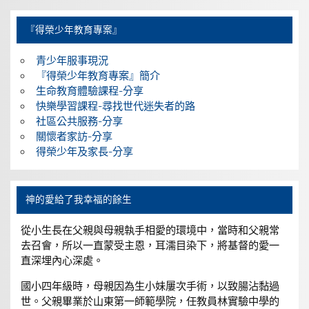
『得榮少年教育專案』
青少年服事現況
『得榮少年教育專案』簡介
生命教育體驗課程-分享
快樂學習課程-尋找世代迷失者的路
社區公共服務-分享
關懷者家訪-分享
得榮少年及家長-分享
神的愛給了我幸福的餘生
從小生長在父親與母親執手相愛的環境中，當時和父親常
去召會，所以一直蒙受主恩，耳濡目染下，將基督的愛一
直深埋內心深處。
國小四年級時，母親因為生小妹屢次手術，以致腸沾黏過
世。父親畢業於山東第一師範學院，任教員林實驗中學的