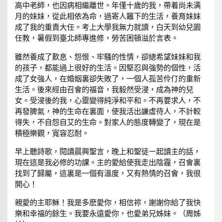
高中老師，也因病相繼離世。年僅十歲的我，帶着尚未满
月的妹妹，從此相依為命，過寄人籬下的生活，養育妹妹
成了我的重責大任。考上大學我無力就讀，白天到幼兒園
任教，暑假到臺北師專進修，勞苦困頓溢於言表。
雖然養成了歎息、怨恨、牢騷的性情，卻總希望妹妹和我
的孩子，都能過上很好的生活。因堅忍與強勢的個性，活
成了女強人，在婚姻裏卻失敗了，一個人孤苦伶仃的重新
生活。後來經由召會的福音，我毅然受浸，成為神的兒
女。受浸後的我，心靈變得純淨和平和。不再要求人，不
再發脾氣，神的生命在裏面，使我活出謙虛待人，不計較
得失，不自怨自艾的生命。對家人的態度轉變了，現在是
積極樂觀，寬容忍耐。
早上聽詩歌，閱讀晨興聖言，晚上和聖徒ㄧ起讀主的話，
現在這是我必修的功課。主的愛給使我走出陰霾，召會裏
找到了歸屬，這裏是一個有溫度，又有熱情的召會，我很
開心！
親愛的主耶穌！我是多麽愛你，相信祢，謝謝你給了我快
樂和幸福的餘生。我要永遠愛你，也愛弟兄姊妹。（周姊