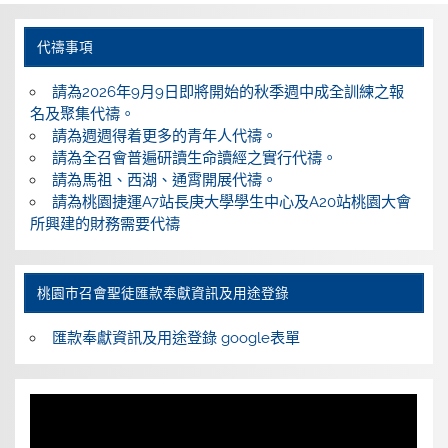
代禱事項
請為2026年9月9日即將開始的秋季週中成全訓練之報
名及聚集代禱。
請為週週得着更多的青年人代禱。
請為全召會普遍研讀生命讀經之實行代禱。
請為馬祖、西湖、通霄開展代禱。
請為桃園捷運A7站長庚大學學生中心及A20站桃園大會
所興建的財務需要代禱
桃園巿召會聖徒匯款奉獻資訊及用途登錄
匯款奉獻資訊及用途登錄 google表單