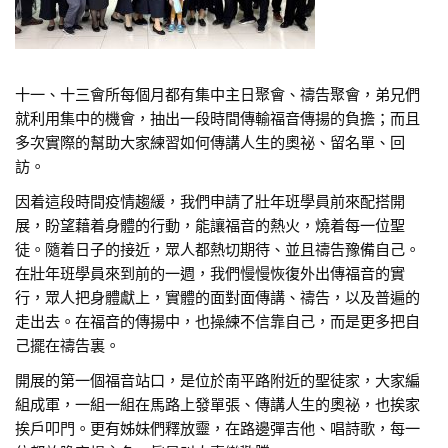
十一、十三會所每個月都有集中主日聚會、禱告聚會，弟兄們
就利用集中的機會，抽出一段時間傳輸福音傳揚的負擔；而且
多次實際的幫助大家練習如何傳講人生的奧祕、留名單、回
訪。
因着這段時間疫情趨緩，我們申請了壯年班學員前來配搭開
展，盼望藉着身體的行動，能讓福音的熱火，燒着每一位聖
徒。隨着日子的接近，眾人都熱切期待、並且禱告豫備自己。
在壯年班學員來到前的一週，我們慢慢恢復外出傳福音的實
行，眾人把身體獻上，實體的面對面傳講、禱告，以及普遍的
走出去。在福音的傳揚中，也操練不信靠自己，而是更多把自
己擺在禱告裏。
開展的第一個福音站口，是位於南平路附近的聖徒家，大家編
組成軍，一組一組在馬路上發單張、傳講人生的奧祕，也挨家
挨戶叩門。更有姊妹們釋放靈，在路邊彈吉他、唱詩歌，每一