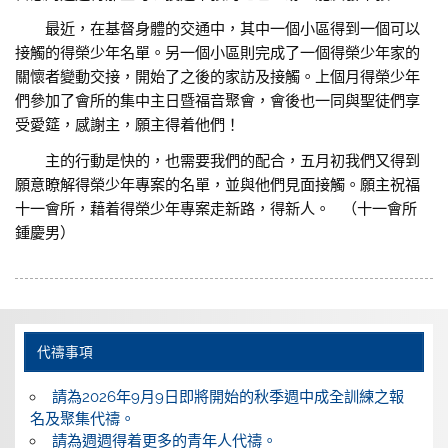
最近，在基督身體的交通中，其中一個小區得到一個可以
接觸的得榮少年名單。另一個小區則完成了一個得榮少年家的
關懷者變動交接，開始了之後的家訪及接觸。上個月得榮少年
們參加了會所的集中主日暨福音聚會，會後也一同與聖徒們享
受愛筵，感謝主，願主得着他們！
主的行動是快的，也需要我們的配合，五月初我們又得到
願意瞭解得榮少年專案的名單，並與他們見面接觸。願主祝福
十一會所，藉着得榮少年專案走新路，得新人。 （十一會所
鍾慶男）
代禱事項
請為2026年9月9日即將開始的秋季週中成全訓練之報
名及聚集代禱。
請為週週得着更多的青年人代禱。