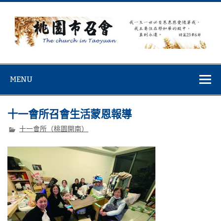
Skip
to
content
桃園市召會
桃園市召會The Church in Taoyuan City
MENU
十一會所召會生活蒙恩報導
十一會所（桃園開南）