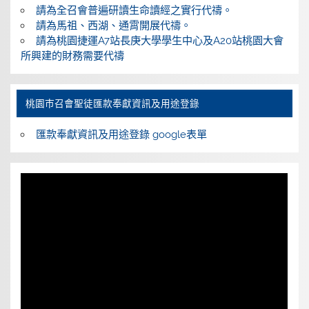
請為全召會普遍研讀生命讀經之實行代禱。
請為馬祖、西湖、通霄開展代禱。
請為桃園捷運A7站長庚大學學生中心及A20站桃園大會
所興建的財務需要代禱
桃園巿召會聖徒匯款奉獻資訊及用途登錄
匯款奉獻資訊及用途登錄 google表單