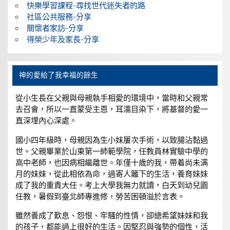
快樂學習課程-尋找世代迷失者的路
社區公共服務-分享
關懷者家訪-分享
得榮少年及家長-分享
神的愛給了我幸福的餘生
從小生長在父親與母親執手相愛的環境中，當時和父親常
去召會，所以一直蒙受主恩，耳濡目染下，將基督的愛一
直深埋內心深處。
國小四年級時，母親因為生小妹屢次手術，以致腸沾黏過
世。父親畢業於山東第一師範學院，任教員林實驗中學的
高中老師，也因病相繼離世。年僅十歲的我，帶着尚未满
月的妹妹，從此相依為命，過寄人籬下的生活，養育妹妹
成了我的重責大任。考上大學我無力就讀，白天到幼兒園
任教，暑假到臺北師專進修，勞苦困頓溢於言表。
雖然養成了歎息、怨恨、牢騷的性情，卻總希望妹妹和我
的孩子，都能過上很好的生活。因堅忍與強勢的個性，活