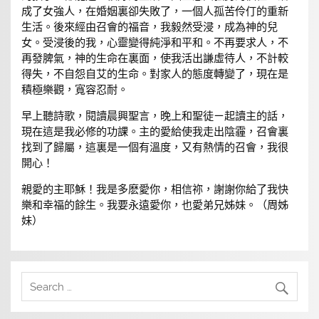
成了女強人，在婚姻裏卻失敗了，一個人孤苦伶仃的重新
生活。後來經由召會的福音，我毅然受浸，成為神的兒
女。受浸後的我，心靈變得純淨和平和。不再要求人，不
再發脾氣，神的生命在裏面，使我活出謙虛待人，不計較
得失，不自怨自艾的生命。對家人的態度轉變了，現在是
積極樂觀，寬容忍耐。
早上聽詩歌，閱讀晨興聖言，晚上和聖徒ㄧ起讀主的話，
現在這是我必修的功課。主的愛給使我走出陰霾，召會裏
找到了歸屬，這裏是一個有溫度，又有熱情的召會，我很
開心！
親愛的主耶穌！我是多麽愛你，相信祢，謝謝你給了我快
樂和幸福的餘生。我要永遠愛你，也愛弟兄姊妹。（周姊
妹）