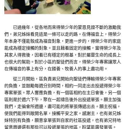
已過幾年，從各地而來得榮少年的蒙恩見證不斷的激勵我
們，弟兄姊妹看見這是一條可以走的路。在傳福音上，得榮少
年本身不僅能彀成為福音對象，更進一步的，得榮少年的家庭
能成為穩定接觸的對象。並且藉着固定的接觸，當得榮少年及
其家人得救後，因着已有穩定的根基，對於屬靈生命的成長上
也很大的幫助。對於小區的聖徒們而言，得榮少年專案讓眾人
在傳福音的事上有分，在餧養、牧養人的事上盡功用。
從三月開始，區負責弟兄開始向聖徒們傳輸得榮少年專案
的負擔，並鼓勵每週分別時間，相約一同走出去投遞得榮少年
專案單張。眾人響應負擔，有一個區相約在主日會後，另一個
區則是於週六下午，聚在一起禱告後外出投遞單張。願主加強
我們，走徧會所週邊，盡可能的將單張傳遞出去。願主祝福，
使我們能得到敞開名單，接觸平安之家。感謝主，也有弟兄姊
妹特別有負擔，願意拿單張到自家的社區投遞，也有弟兄特地
留意周邊還有那些可以投遞單張的地區，盼望能廣發單張。